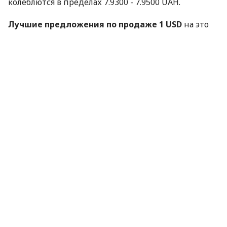
колеблются в пределах 7.9300 - 7.9500 UAH.
Лучшие предложения по продаже 1 USD
на это
время установлены в следующих Банках и ПОВ:
7.9300 UAH -
Артада
ПОВ №8
7.9340 UAH -
Адонис
Арсенал
Сегодня Банки и ПОВ наиболее часто покупают 1
EUR по цене 10.5500 UAH, что дороже на 3.00 коп.
чем вчера и предлагают по цене 10.6000 UAH, что
дороже на 3.00 коп.
Предложения Банков и ПОВ по покупке 1 EUR
колеблются в пределах 10.4000 - 10.5550 UAH.
Лучшие предложения по покупке 1 EUR
на это