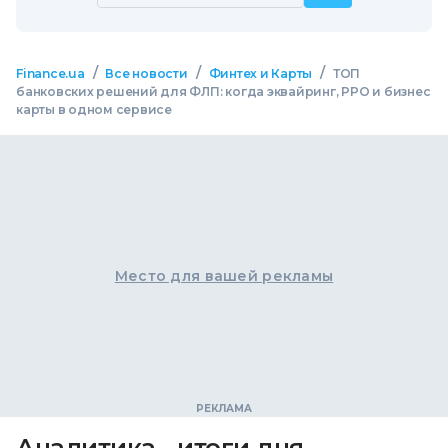
/
/
/
Finance.ua
Все новости
Финтех и Карты
ТОП
банковских решений для ФЛП: когда эквайринг, РРО и бизнес
карты в одном сервисе
Место для вашей рекламы
Аналитика - итоги дня