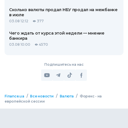
Сколько валюты продал НБУ продал на межбанке
в июле
03.08 12:12
377
Чего ждать от курса этой недели — мнение
банкира
03.08 10:00
4570
Подпишитесь на нас
/
/
/
Finance.ua
Все новости
Валюта
Форекс - на
европейской сессии