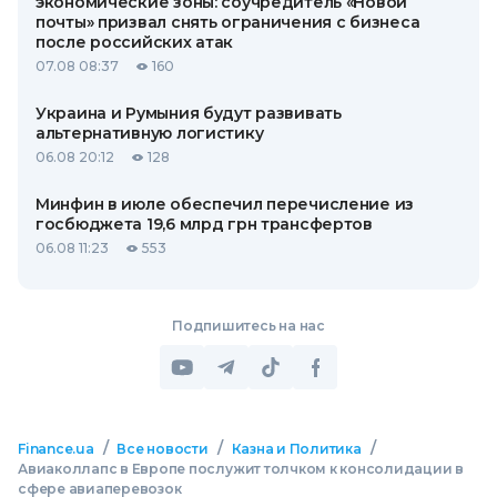
экономические зоны: соучредитель «Новой
почты» призвал снять ограничения с бизнеса
после российских атак
07.08 08:37
160
Украина и Румыния будут развивать
альтернативную логистику
06.08 20:12
128
Минфин в июле обеспечил перечисление из
госбюджета 19,6 млрд грн трансфертов
06.08 11:23
553
Подпишитесь на нас
/
/
/
Finance.ua
Все новости
Казна и Политика
Авиаколлапс в Европе послужит толчком к консолидации в
сфере авиаперевозок