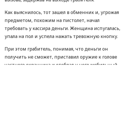
Как выяснилось, тот зашел в обменник и, угрожая
предметом, похожим на пистолет, начал
требовать у кассира деньги. Женщина испугалась,
упала на пол и успела нажать тревожную кнопку.
При этом грабитель, понимая, что деньги он
получить не сможет, приставил оружие к голове
частного охранника и отобрал у него мобильный
телефон.
В настоящее время устанавливаются мотивы
совершения преступления задержанным.
По материалам:
УНІАН
ПОДЕЛИТЬСЯ НОВОСТЬЮ