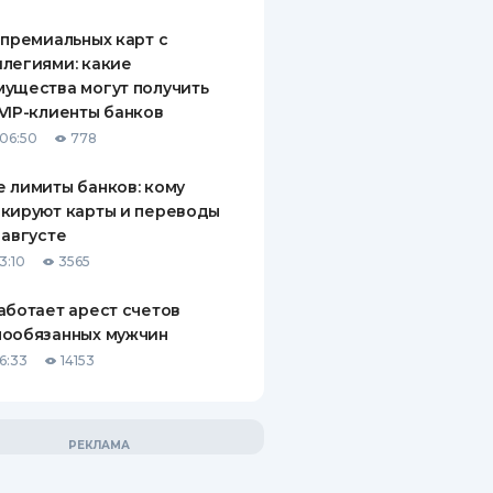
 премиальных карт с
легиями: какие
ущества могут получить
VIP-клиенты банков
06:50
778
 лимиты банков: кому
кируют карты и переводы
 августе
3:10
3565
аботает арест счетов
нообязанных мужчин
6:33
14153