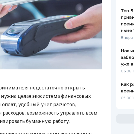
Топ-5
приви
преим
ныне 
Вчера 
Новые
забло
уже в
06.08 1
Как р
ринимателя недостаточно открыть
воен
у нужна целая экосистема финансовых
05.08 1
 оплат, удобный учет расчетов,
 расходов, возможность управлять всем
изировать бумажную работу.