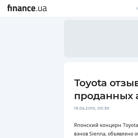
В
В
Л
А
Н
Toyota отзы
С
проданных 
П
19.04.2010, 00:30
Т
Р
Японский концерн Toyot
вэнов Sienna, объявлено 