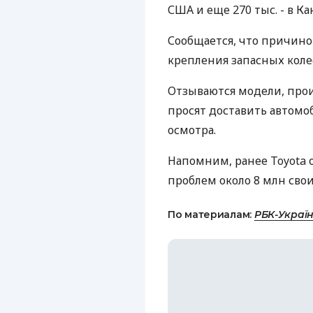
США и еще 270 тыс. - в К
Сообщается, что причино
крепления запасных колес
Отзываются модели, прои
просят доставить автомо
осмотра.
Напомним, ранее Toyota 
проблем около 8 млн сво
По материалам:
РБК-Украї