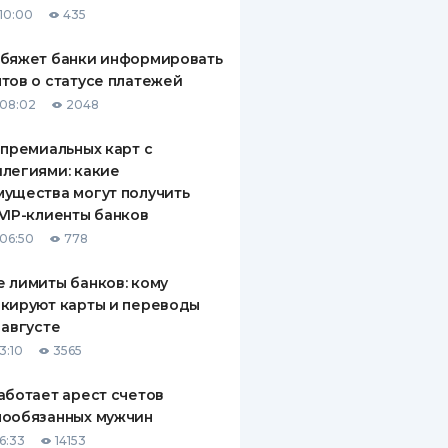
10:00
435
ДИТЕЛИ ПО
ВАНИЮ
обяжет банки информировать
тов о статусе платежей
РАХОВЫЕ ПОЛИСЫ
08:02
2048
ВЫЕ КОМПАНИИ
 премиальных карт с
легиями: какие
 О СТРАХОВЫХ
ИЯХ
ущества могут получить
VIP-клиенты банков
КА И ОПЛАТА
06:50
778
ТЫ
 лимиты банков: кому
кируют карты и переводы
 августе
3:10
3565
аботает арест счетов
нообязанных мужчин
6:33
14153