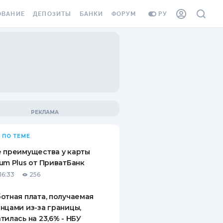
ОВАНИЕ
ДЕПОЗИТЫ
БАНКИ
ФОРУМ
РУ
ВСЕ ДЕПОЗИТЫ
ВСЕ БАНКИ
ВАНИЕ ЖИЛЬЯ ОТ
ДЕПОЗИТЫ В USD
ОТЗЫВЫ О БАНКАХ
И ШАХЕДОВ
ДЕПОЗИТЫ В EUR
МИКРОФИНАНСОВЫЕ
АХОВКА ЗАГРАНИЦУ
ОРГАНИЗАЦИИ
БОНУС К ДЕПОЗИТАМ
ОТЗЫВЫ ОБ МФО
УСЛОВИЯ АКЦИИ
Я КАРТА
 ПО ТЕМЕ
ВОПРОСЫ И ОТВЕТЫ
ОННАЯ ВИНЬЕТКА
 преимущества у карты
ДЕПОЗИТНЫЙ КАЛЬКУЛЯТОР
um Plus от ПриватБанк
Я СОТРУДНИКОВ
16:33
256
ПУТЕВОДИТЕЛИ ПО
SSISTANCE
СБЕРЕЖЕНИЯМ
отная плата, получаемая
нцами из-за границы,
ВАНИЕ ОТ
тилась на 23,6% - НБУ
ТНЫХ СЛУЧАЕВ