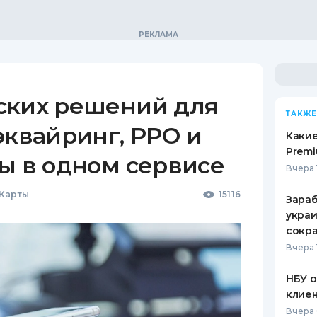
ских решений для
ТАКЖЕ
эквайринг, РРО и
Какие
Premi
ы в одном сервисе
Вчера 
 Карты
15116
Зараб
украи
сокра
Вчера 
НБУ 
клиен
Вчера 