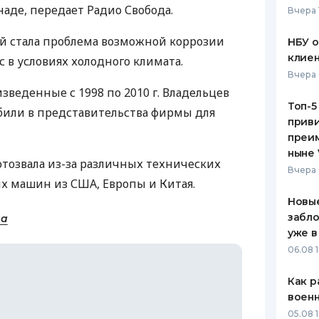
анаде, передает Радио Свобода.
Вчера 
ЕЖЕМЕСЯЧНЫЙ ОБЗОР
ПУТЕВО
КЕШБЭКА
СТРАХО
й стала проблема возможной коррозии
НБУ 
клиен
 в условиях холодного климата.
ПУТЕВОДИТЕЛИ ПО
ВСЕ СТ
Вчера 
БАНКОВСКИМ КАРТАМ
зведенные с 1998 по 2010 г. Владельцев
СТРАХО
Топ-5
били в представительства фирмы для
приви
ОТЗЫВЫ
КОМПАН
преим
ныне 
отозвала из-за различных технических
ДОСТАВ
Вчера 
их машин из США, Европы и Китая.
КОНТАК
Новые
забло
на
уже в
06.08 1
Как р
воен
05.08 1