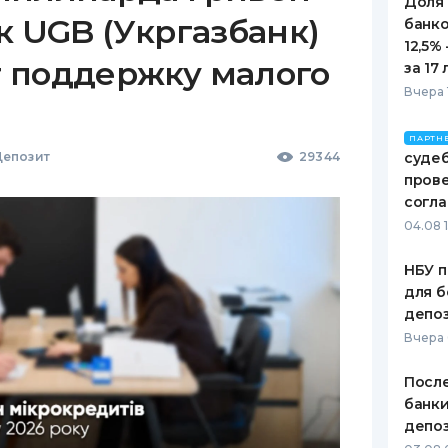
Доля
к UGB (Укргазбанк)
банко
12,5%
 поддержку малого
за 17 
Вчера 
ПАРТН
епозит
29344
судеб
пров
согл
04.08 
НБУ п
для б
депо
Вчера
После
банки
депоз