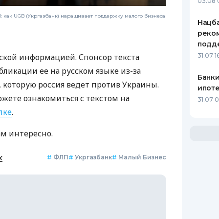
03.08 
 как UGB (Укргазбанк) наращивает поддержку малого бизнеса
Нацба
реко
подд
ской информацией. Спонсор текста
31.07 1
бликации ее на русском языке из-за
Банки
которую россия ведет против Украины.
ипот
ожете ознакомиться с текстом на
31.07 
лке
.
ам интересно.
к
#
ФЛП
#
Укргазбанк
#
Малый Бизнес