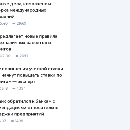
ные дела, комплаенс и
ДИТЕЛИ ПО
ерка международных
ВАНИЮ
ашений
15:40
21669
РАХОВЫЕ ПОЛИСЫ
редлагает новые правила
ВЫЕ КОМПАНИИ
езналичных расчетов и
зитов
 О СТРАХОВЫХ
ИЯХ
 07:00
2697
КА И ОПЛАТА
 повышения учетной ставки
 начнут повышать ставки по
ТЫ
итам — эксперт
06:18
4394
нк обратился к банкам с
мендациями относительно
ержки предприятий
6:03
1498