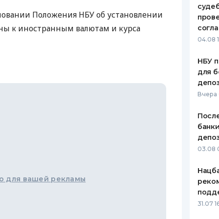
судеб
новании Положения НБУ об установлении
ЕЖЕМЕСЯЧНЫЙ ОБЗОР
ПУТЕВО
пров
КЕШБЭКА
СТРАХО
ны к иностранным валютам и курса
согл
04.08 
ПУТЕВОДИТЕЛИ ПО
ВСЕ СТ
БАНКОВСКИМ КАРТАМ
НБУ п
СТРАХО
для б
депо
ОТЗЫВЫ
КОМПАН
Вчера
ДОСТАВ
После
банки
КОНТАК
депоз
03.08 
Нацба
о для вашей рекламы
реко
подд
31.07 1