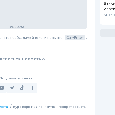
Банки
ипот
31.07 
делите необходимый текст и нажмите
Ctrl+Enter
,
ДЕЛИТЬСЯ НОВОСТЬЮ
Подпишитесь на нас
/
люта
Курс евро НБУ понизится - говорят расчеты