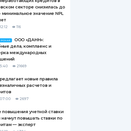
 неработающих кредитов в
вском секторе снизилась до
 - минимальное значение NPL
лет
12:12
116
ООО «ДАНН»:
ЕРСКАЯ
ные дела, комплаенс и
ерка международных
ашений
15:40
21669
редлагает новые правила
езналичных расчетов и
зитов
 07:00
2697
 повышения учетной ставки
 начнут повышать ставки по
итам — эксперт