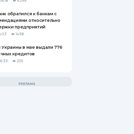
06:18
4394
нк обратился к банкам с
мендациями относительно
ержки предприятий
6:03
1498
 Украины в мае выдали 776
ечных кредитов
06:33
255