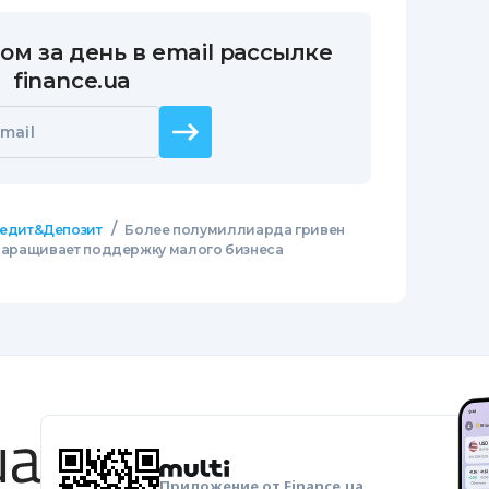
ом за день в email рассылке
finance.ua
mail
/
едит&Депозит
Более полумиллиарда гривен
) наращивает поддержку малого бизнеса
Приложение от Finance.ua