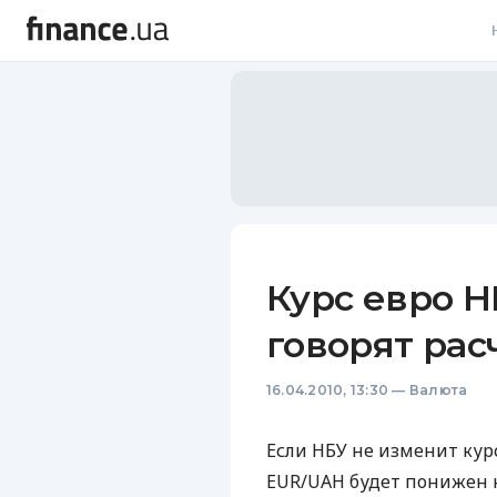
В
В
Л
А
Н
Курс евро Н
С
говорят рас
П
16.04.2010, 13:30
—
Валюта
Т
Р
Если НБУ не изменит кур
EUR/UAH будет понижен на