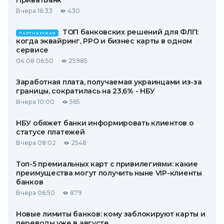
ПриватБанк
Вчера 16:33
430
ТОП банковских решений для ФЛП:
ПАРТНЕРСКАЯ
когда эквайринг, РРО и бизнес карты в одном
сервисе
04.08 06:50
25985
Заработная плата, получаемая украинцами из-за
границы, сократилась на 23,6% - НБУ
Вчера 10:00
565
НБУ обяжет банки информировать клиентов о
статусе платежей
Вчера 08:02
2548
Топ-5 премиальных карт с привилегиями: какие
преимущества могут получить ныне VIP-клиенты
банков
Вчера 06:50
879
Новые лимиты банков: кому заблокируют карты и
переводы уже в августе