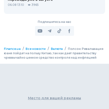
06.08 13:10
3965
Подпишитесь на нас
/
/
/
Finance.ua
Все новости
Валюта
Полсон: Ревальвация
юаня пойдет на пользу Китаю, так как дает правительству
чрезвычайно ценное средство контроля над инфляцией
Место для вашей рекламы