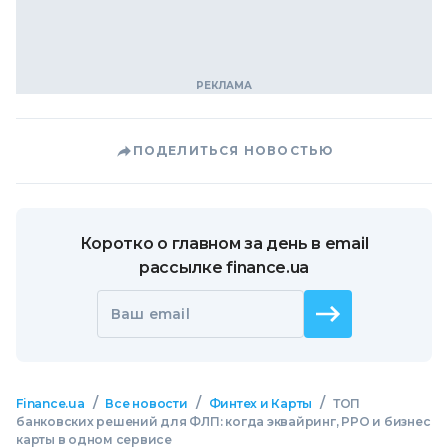
ПОДЕЛИТЬСЯ НОВОСТЬЮ
Коротко о главном за день в email
рассылке finance.ua
Ваш email
/
/
/
Finance.ua
Все новости
Финтех и Карты
ТОП
банковских решений для ФЛП: когда эквайринг, РРО и бизнес
карты в одном сервисе