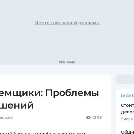
Место для вашей рекламы
аемщики: Проблемы
ТАКЖЕ
ошений
Стоит
депо
епозит
1309
Вчера 
Общи
ений банков с недобросовестными