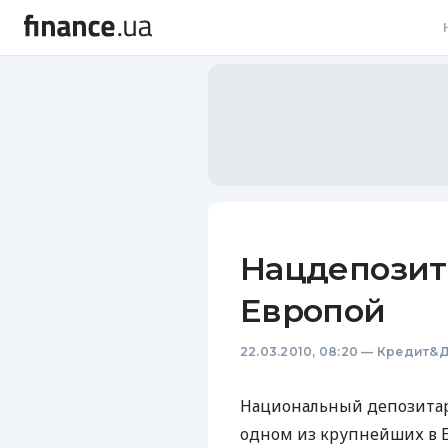
В
В
Л
А
Н
Нацдепозита
С
Европой
П
22.03.2010, 08:20
—
Кредит&Д
Т
Р
Национальный депозитар
одном из крупнейших в Ев