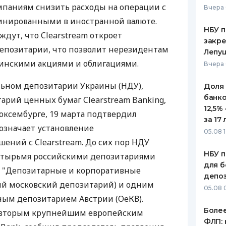
мпаниям снизить расходы на операции с
Вчера 
ЕЖЕМЕСЯЧНЫЙ ОБЗОР
ПУТЕВО
нированными в иностранной валюте.
КЕШБЭКА
СТРАХО
НБУ п
дут, что Clearstream откроет
закр
ПУТЕВОДИТЕЛИ ПО
ВСЕ СТ
епозитарии, что позволит нерезидентам
Лепу
БАНКОВСКИМ КАРТАМ
аинскими акциями и облигациями.
Вчера 
СТРАХО
льном депозитарии Украины (НДУ),
Доля
ОТЗЫВЫ
КОМПАН
банко
рий ценных бумаг Clearstream Banking,
12,5%
ксембурге, 19 марта подтвердил
ДОСТАВ
за 17 
 означает установление
05.08 1
КОНТАК
ений с Clearstream. До сих пор НДУ
НБУ п
четырьмя российскими депозитариями
для б
, "Депозитарные и корпоративные
депо
ый московский депозитарий) и одним
05.08 
ным депозитарием Австрии (ОеКВ).
Более
о вторым крупнейшим европейским
ФЛП: 