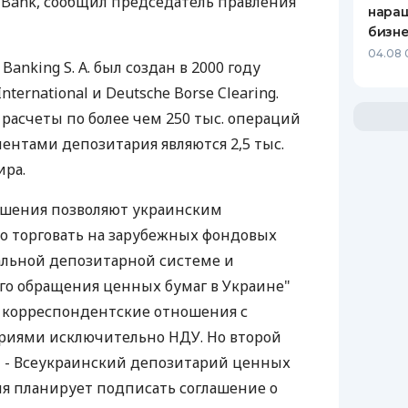
r Bank, сообщил председатель правления
нара
бизн
04.08 
anking S. A. был создан в 2000 году
nternational и Deutsche Borse Clearing.
расчеты по более чем 250 тыс. операций
ентами депозитария являются 2,5 тыс.
ира.
шения позволяют украинским
 торговать на зарубежных фондовых
альной депозитарной системе и
го обращения ценных бумаг в Украине"
ь корреспондентские отношения с
иями исключительно НДУ. Но второй
 - Всеукраинский депозитарий ценных
мя планирует подписать соглашение о