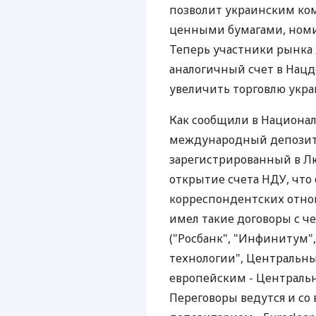
позволит украинским ко
ценными бумагами, номи
Теперь участники рынка ж
аналогичный счет в Нацд
увеличить торговлю укр
Как сообщили в Национа
международный депозита
зарегистрированный в Лю
открытие счета НДУ, что
корреспондентских отнош
имел такие договоры с 
("Росбанк", "Инфинитум"
технологии", Центральн
европейским - Централь
Переговоры ведутся и с