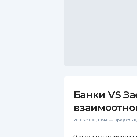
Банки VS З
взаимоотн
20.03.2010, 10:40
—
Кредит&Д
О проблемах взаимотнош