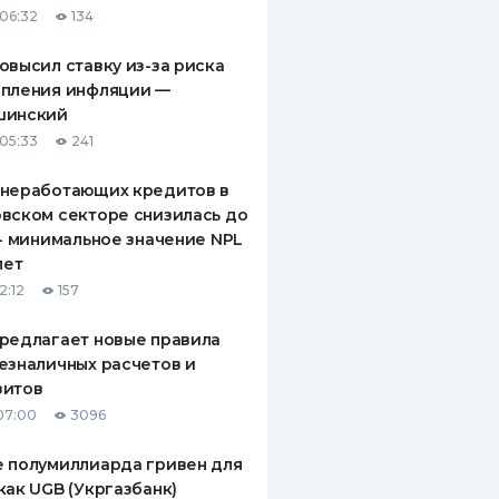
06:32
134
ДИТЕЛИ ПО
ВАНИЮ
овысил ставку из-за риска
епления инфляции —
РАХОВЫЕ ПОЛИСЫ
шинский
05:33
241
ВЫЕ КОМПАНИИ
 неработающих кредитов в
 О СТРАХОВЫХ
ИЯХ
вском секторе снизилась до
 - минимальное значение NPL
КА И ОПЛАТА
лет
2:12
157
ТЫ
редлагает новые правила
езналичных расчетов и
зитов
07:00
3096
 полумиллиарда гривен для
как UGB (Укргазбанк)