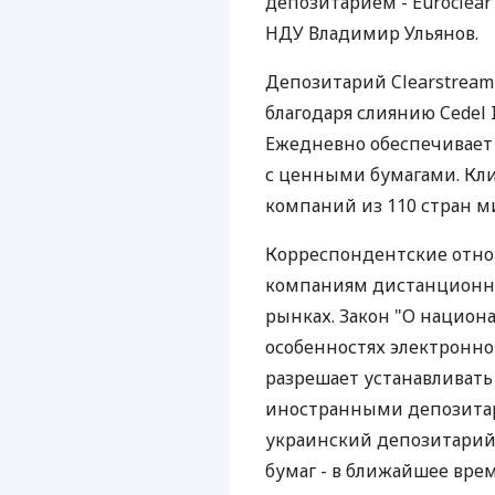
депозитарием - Euroclea
НДУ Владимир Ульянов.
Депозитарий Clearstream B
благодаря слиянию Cedel I
Ежедневно обеспечивает 
с ценными бумагами. Кли
компаний из 110 стран м
Корреспондентские отно
компаниям дистанционно
рынках. Закон "О национ
особенностях электронно
разрешает устанавливат
иностранными депозитар
украинский депозитарий
бумаг - в ближайшее вре