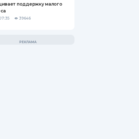
щивает поддержку малого
еса
07:35
39646