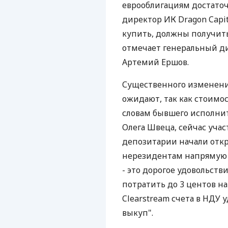
еврооблигациям достато
директор ИК Dragon Capi
купить, должны получит
отмечает генеральный ди
Артемий Ершов.
Существенного изменени
ожидают, так как стоимо
словам бывшего исполнит
Олега Швеца, сейчас уча
депозитарии начали откр
нерезидентам напрямую 
- это дорогое удовольств
потратить до 3 центов н
Clearstream счета в НДУ
выкуп".