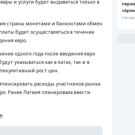
овары и услуги будет выдаваться только в
пере
«Арм
Сегодн
ния страны монетами и банкнотами обмен
платы будет осуществляться в течение
дения евро.
ечение одного года после введения евро
удут указываться как в латах, так и в
спекулятивный рост цен.
омпенсировать расходы участников рынка
вро. Ранее Латвия планировала ввести
m