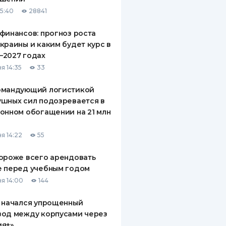
15:40
28841
финансов: прогноз роста
краины и каким будет курс в
—2027 годах
я 14:35
33
омандующий логистикой
шных сил подозревается в
онном обогащении на 21 млн
я 14:22
55
ороже всего арендовать
е перед учебным годом
я 14:00
144
 начался упрощенный
вод между корпусами через
ия+»