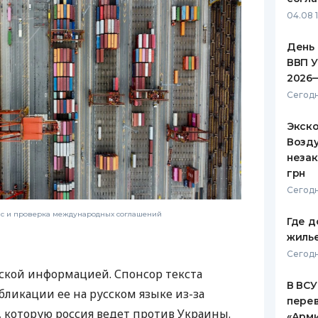
04.08 
День 
ВВП У
2026
Сегодн
Экск
Возду
незак
грн
Сегодн
нс и проверка международных соглашений
Где д
жиль
Сегодн
ской информацией. Спонсор текста
В ВСУ
бликации ее на русском языке из-за
пере
которую россия ведет против Украины.
«Арм