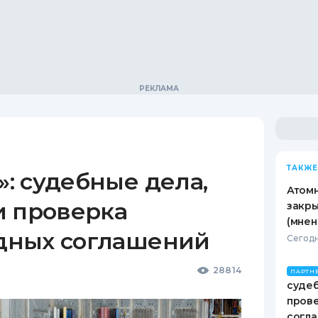
ТАКЖЕ
: судебные дела,
Атомн
и проверка
закры
(мнен
дных соглашений
Сегодн
28814
ПАРТН
судеб
пров
согл