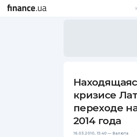
В
В
Л
А
Н
Находящаяс
С
кризисе Лат
П
переходе на 
Т
2014 года
Р
16.03.2010, 15:40
—
Валюта