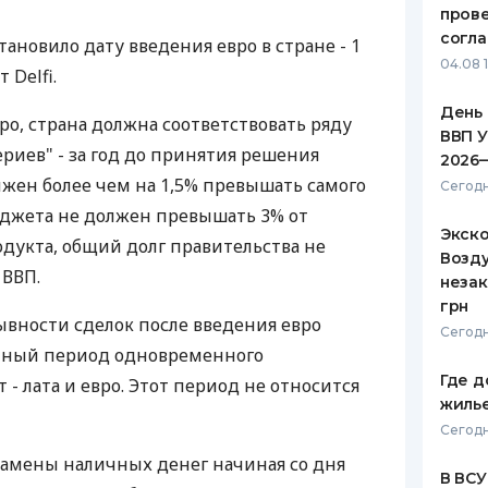
пров
ЕЖЕМЕСЯЧНЫЙ ОБЗОР
ПУТЕВО
согл
ановило дату введения евро в стране - 1
КЕШБЭКА
СТРАХО
04.08 
 Delfi.
ПУТЕВОДИТЕЛИ ПО
ВСЕ СТ
День 
ро, страна должна соответствовать ряду
БАНКОВСКИМ КАРТАМ
ВВП У
СТРАХО
ериев" - за год до принятия решения
2026
жен более чем на 1,5% превышать самого
ОТЗЫВЫ
Сегодн
КОМПАН
юджета не должен превышать 3% от
Экск
одукта, общий долг правительства не
ДОСТАВ
Возду
 ВВП.
незак
КОНТАК
грн
вности сделок после введения евро
Сегодн
чный период одновременного
Где д
 - лата и евро. Этот период не относится
жиль
Сегодн
замены наличных денег начиная со дня
В ВСУ