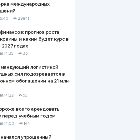
ерка международных
ДИТЕЛИ ПО
ашений
ВАНИЮ
15:40
28841
РАХОВЫЕ ПОЛИСЫ
финансов: прогноз роста
краины и каким будет курс в
ВЫЕ КОМПАНИИ
—2027 годах
 О СТРАХОВЫХ
я 14:35
33
ИЯХ
омандующий логистикой
КА И ОПЛАТА
шных сил подозревается в
онном обогащении на 21 млн
ТЫ
я 14:22
55
ороже всего арендовать
е перед учебным годом
я 14:00
144
 начался упрощенный