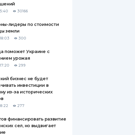
ашений
ДИТЕЛИ ПО
15:40
30166
ВАНИЮ
оны-лидеры по стоимости
РАХОВЫЕ ПОЛИСЫ
ды земли
18:03
300
ВЫЕ КОМПАНИИ
а поможет Украине с
 О СТРАХОВЫХ
ИЯХ
ением урожая
17:20
299
КА И ОПЛАТА
кий бизнес не будет
ТЫ
чивать инвестиции в
ну из-за исторических
ов
18:22
277
тов финансировать развитие
нских сел, но выдвигает
вие