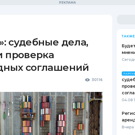
ТАКЖЕ
: судебные дела,
Будет
и проверка
мнени
Сегодн
дных соглашений
ПАРТН
судеб
30116
пров
согл
04.08 
Реги
арен
Вчера 