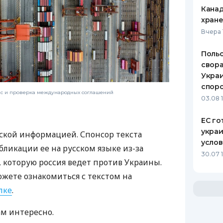
Канад
хран
Вчера 
Польс
свора
Украи
спор
нс и проверка международных соглашений
03.08 
ЕС го
украи
ской информацией. Спонсор текста
усло
бликации ее на русском языке из-за
30.07 
которую россия ведет против Украины.
ожете ознакомиться с текстом на
лке
.
ам интересно.