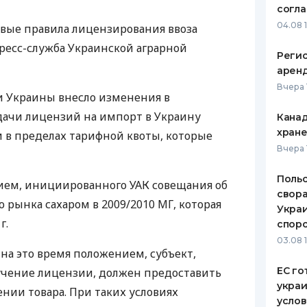
согл
ЕЖЕМЕСЯЧНЫЙ ОБЗОР
ПУТЕВО
04.08 
 новые правила лицензирования ввоза
КЕШБЭКА
СТРАХО
пресс-служба Украинской аграрной
Реги
ПУТЕВОДИТЕЛИ ПО
ВСЕ СТ
арен
БАНКОВСКИМ КАРТАМ
Вчера 
СТРАХО
 Украины внесло изменения в
дачи лицензий на импорт в Украину
Канад
ОТЗЫВЫ
КОМПАН
хран
и в пределах тарифной квоты, которые
Вчера 
ДОСТАВ
Польс
вием, инициированного УАК совещания об
КОНТАК
свора
 рынка сахаром в 2009/2010 МГ, которая
Украи
г.
спор
03.08 
на это время положением, субъект,
ЕС го
учение лицензии, должен предоставить
украи
нии товара. При таких условиях
усло