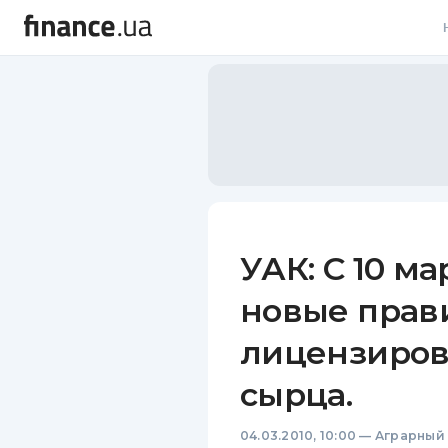
В
В
Л
А
Н
УАК: С 10 ма
С
новые прав
П
лицензирова
Т
сырца.
Р
04.03.2010, 10:00
—
Аграрный