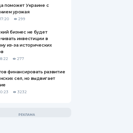
а поможет Украине с
ением урожая
17:20
299
кий бизнес не будет
чивать инвестиции в
ну из-за исторических
ов
18:22
277
тов финансировать развитие
нских сел, но выдвигает
вие
10:23
3232