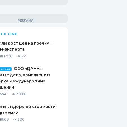
 ПО ТЕМЕ
 ли рост цен на гречку —
е эксперта
я 17:20
22
ООО «ДАНН»:
ЕРСКАЯ
ные дела, комплаенс и
ерка международных
ашений
15:40
30166
оны-лидеры по стоимости
ды земли
18:03
300