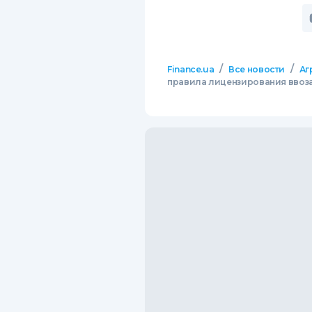
/
/
Finance.ua
Все новости
Аг
правила лицензирования ввоза