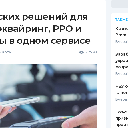
ских решений для
ТАКЖЕ
эквайринг, РРО и
Какие
Premi
ы в одном сервисе
Вчера 
 Карты
22583
Зараб
украи
сокра
Вчера 
НБУ 
клиен
Вчера 
Топ-5
приви
преим