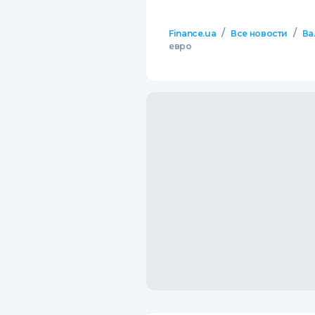
/
/
Finance.ua
Все новости
Ва
евро