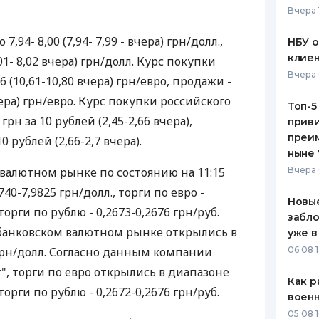
Вчера 
ЕЖЕМЕСЯЧНЫЙ ОБЗОР
ПУТЕВО
КЕШБЭКА
СТРАХО
,94- 8,00 (7,94- 7,99 - вчера) грн/долл.,
НБУ 
клиен
,01- 8,02 вчера) грн/долл. Курс покупки
ПУТЕВОДИТЕЛИ ПО
ВСЕ СТ
Вчера 
6 (10,61-10,80 вчера) грн/евро, продажи -
БАНКОВСКИМ КАРТАМ
СТРАХО
вчера) грн/евро. Курс покупки российского
Топ-5
 грн за 10 рублей (2,45-2,66 вчера),
приви
ОТЗЫВЫ
КОМПАН
преим
0 рублей (2,66-2,7 вчера).
ныне 
ДОСТАВ
валютном рынке по состоянию на 11:15
Вчера 
40-7,9825 грн/долл., торги по евро -
КОНТАК
Новые
торги по рублю - 0,2673-0,2676 грн/руб.
забло
банковском валютном рынке открылись в
уже в
 грн/долл. Согласно данным компании
06.08 1
, торги по евро открылись в диапазоне
Как р
торги по рублю - 0,2672-0,2676 грн/руб.
воен
05.08 1