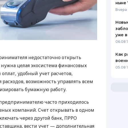
ныне 
Вчера 
Новые
забло
уже в
06.08 1
Как р
ринимателя недостаточно открыть
воен
у нужна целая экосистема финансовых
05.08 1
 оплат, удобный учет расчетов,
 расходов, возможность управлять всем
изировать бумажную работу.
д предпринимателю часто приходилось
азных компаний. Счет открывать в одном
ключать через другой банк, ПРРО
оставщика, вести учет — дополнительная