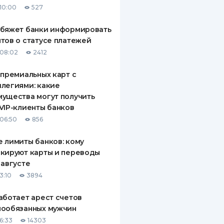
10:00
527
ДИТЕЛИ ПО
ВАНИЮ
обяжет банки информировать
тов о статусе платежей
РАХОВЫЕ ПОЛИСЫ
08:02
2412
ВЫЕ КОМПАНИИ
 премиальных карт с
легиями: какие
 О СТРАХОВЫХ
ИЯХ
ущества могут получить
VIP-клиенты банков
КА И ОПЛАТА
06:50
856
ТЫ
 лимиты банков: кому
кируют карты и переводы
 августе
3:10
3894
аботает арест счетов
нообязанных мужчин
6:33
14303