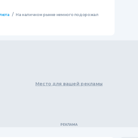
/
люта
На наличном рынке немного подорожал
Место для вашей рекламы