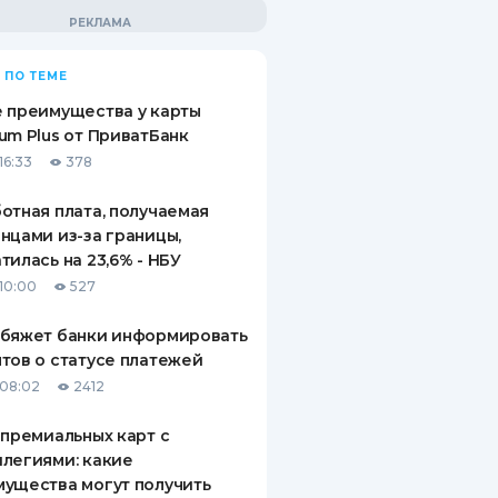
 ПО ТЕМЕ
 преимущества у карты
um Plus от ПриватБанк
16:33
378
отная плата, получаемая
нцами из-за границы,
тилась на 23,6% - НБУ
10:00
527
обяжет банки информировать
тов о статусе платежей
08:02
2412
 премиальных карт с
легиями: какие
ущества могут получить