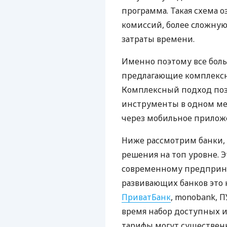
программа. Такая схема о
комиссий, более сложну
затраты времени.
Именно поэтому все бол
предлагающие комплексно
Комплексный подход поз
инструменты в одном мес
через мобильное прилож
Ниже рассмотрим банки,
решения на топ уровне. Э
современному предприни
развивающих банков это 
ПриватБанк
, monobank, П
время набор доступных и
тарифы могут существенн