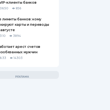
VIP-клиенты банков
06:50
856
 лимиты банков: кому
кируют карты и переводы
 августе
3:10
3894
аботает арест счетов
нообязанных мужчин
6:33
14303