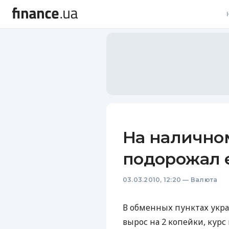
В
В
Л
А
Н
На налично
С
подорожал 
П
03.03.2010, 12:20
—
Валюта
Т
Р
В обменных пунктах укр
вырос на 2 копейки, кур