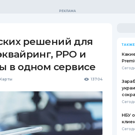
ских решений для
ТАКЖЕ
эквайринг, РРО и
Какие
Premi
ы в одном сервисе
Сегодн
 Карты
13704
Зараб
украи
сокра
Сегодн
НБУ 
клиен
Сегодн