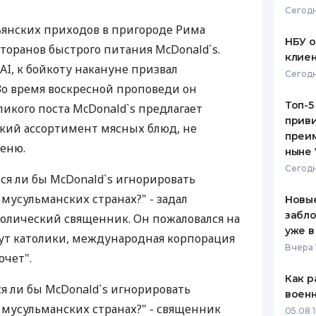
Сегодн
ЕЖЕМЕСЯЧНЫЙ ОБЗОР
ПУТЕВО
ьянских приходов в пригороде Рима
КЕШБЭКА
СТРАХО
НБУ 
торанов быстрого питания McDonald`s.
клиен
ПУТЕВОДИТЕЛИ ПО
ВСЕ СТ
AI, к бойкоту накануне призвал
Сегодн
БАНКОВСКИМ КАРТАМ
о время воскресной проповеди он
СТРАХО
Топ-5
ликого поста McDonald`s предлагает
приви
ОТЗЫВЫ
кий ассортимент мясных блюд, не
КОМПАН
преим
еню.
ныне 
ДОСТАВ
Сегодн
ся ли бы McDonald`s игнорировать
КОНТАК
мусульманских странах?" - задал
Новые
забло
олический священник. Он пожаловался на
уже в
ивут католики, международная корпорация
Вчера 
очет".
Как р
я ли бы McDonald`s игнорировать
воен
мусульманских странах?" - священник
05.08 1