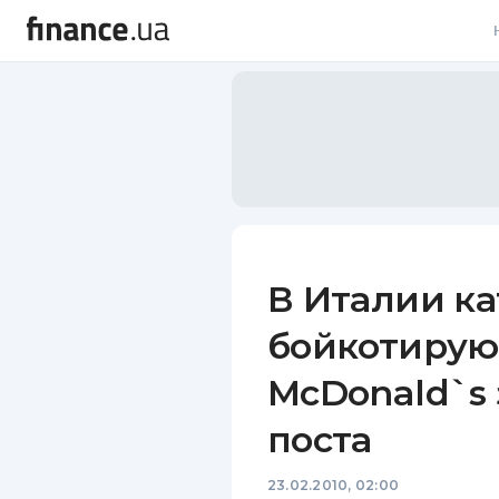
В
В
Л
А
Н
В Италии к
С
бойкотирую
П
McDonald`s
Т
поста
Р
23.02.2010, 02:00