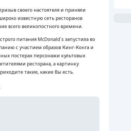
ризыв своего настоятеля и приняли
широко известную сеть ресторанов
ние всего великопостного времени.
строго питания McDonald`s запустила во
анию с участием образов Кинг-Конга и
мных постерах персонажи культовых
тителями ресторана, а картинку
риходите такие, какие Вы есть.
и