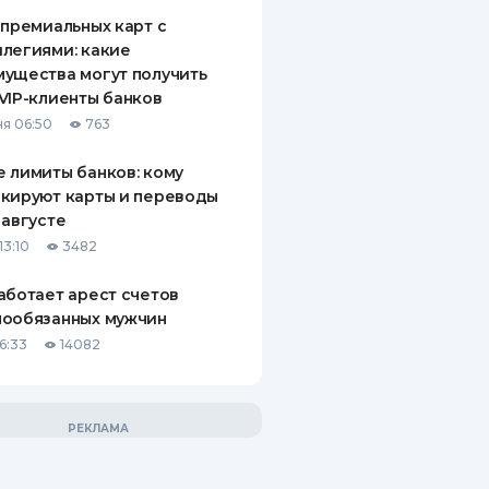
 премиальных карт с
легиями: какие
ущества могут получить
VIP-клиенты банков
я 06:50
763
 лимиты банков: кому
кируют карты и переводы
 августе
13:10
3482
аботает арест счетов
нообязанных мужчин
6:33
14082