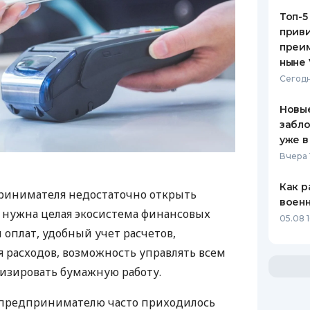
Топ-5
приви
преим
ныне 
Сегодн
Новые
забло
уже в
Вчера 
Как р
ринимателя недостаточно открыть
воен
у нужна целая экосистема финансовых
05.08 1
 оплат, удобный учет расчетов,
 расходов, возможность управлять всем
изировать бумажную работу.
д предпринимателю часто приходилось