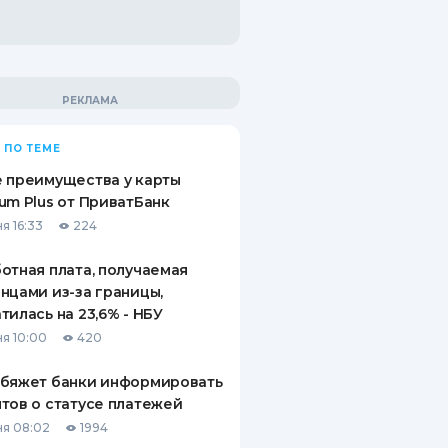
 ПО ТЕМЕ
 преимущества у карты
um Plus от ПриватБанк
я 16:33
224
отная плата, получаемая
нцами из-за границы,
тилась на 23,6% - НБУ
я 10:00
420
обяжет банки информировать
тов о статусе платежей
я 08:02
1994