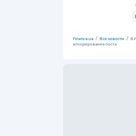
/
/
Finance.ua
Все новости
В 
игнорирование поста