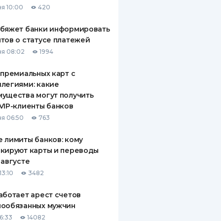
я 10:00
420
ДИТЕЛИ ПО
ВАНИЮ
обяжет банки информировать
тов о статусе платежей
РАХОВЫЕ ПОЛИСЫ
я 08:02
1994
ВЫЕ КОМПАНИИ
 премиальных карт с
легиями: какие
 О СТРАХОВЫХ
ИЯХ
ущества могут получить
VIP-клиенты банков
КА И ОПЛАТА
я 06:50
763
ТЫ
 лимиты банков: кому
кируют карты и переводы
 августе
13:10
3482
аботает арест счетов
нообязанных мужчин
6:33
14082