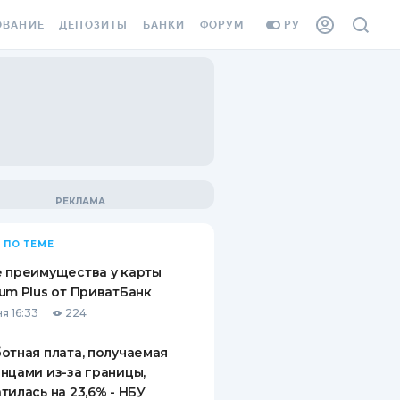
ОВАНИЕ
ДЕПОЗИТЫ
БАНКИ
ФОРУМ
РУ
ВСЕ ДЕПОЗИТЫ
ВСЕ БАНКИ
ВАНИЕ ЖИЛЬЯ ОТ
ДЕПОЗИТЫ В USD
ОТЗЫВЫ О БАНКАХ
И ШАХЕДОВ
ДЕПОЗИТЫ В EUR
МИКРОФИНАНСОВЫЕ
АХОВКА ЗАГРАНИЦУ
ОРГАНИЗАЦИИ
БОНУС К ДЕПОЗИТАМ
ОТЗЫВЫ ОБ МФО
УСЛОВИЯ АКЦИИ
Я КАРТА
 ПО ТЕМЕ
ВОПРОСЫ И ОТВЕТЫ
ОННАЯ ВИНЬЕТКА
 преимущества у карты
ДЕПОЗИТНЫЙ КАЛЬКУЛЯТОР
um Plus от ПриватБанк
Я СОТРУДНИКОВ
я 16:33
224
ПУТЕВОДИТЕЛИ ПО
SSISTANCE
СБЕРЕЖЕНИЯМ
отная плата, получаемая
нцами из-за границы,
ВАНИЕ ОТ
тилась на 23,6% - НБУ
ТНЫХ СЛУЧАЕВ