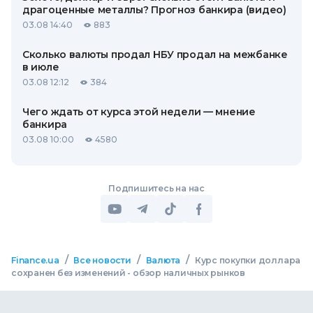
драгоценные металлы? Прогноз банкира (видео)
03.08 14:40
883
Сколько валюты продал НБУ продал на межбанке
в июле
03.08 12:12
384
Чего ждать от курса этой недели — мнение
банкира
03.08 10:00
4580
Подпишитесь на нас
/
/
/
Finance.ua
Все новости
Валюта
Курс покупки доллара
сохранен без изменений - обзор наличных рынков