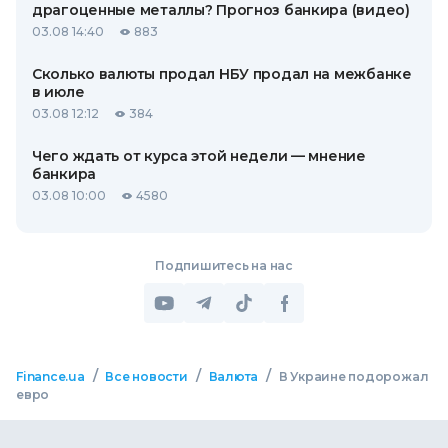
драгоценные металлы? Прогноз банкира (видео)
03.08 14:40
883
Сколько валюты продал НБУ продал на межбанке
в июле
03.08 12:12
384
Чего ждать от курса этой недели — мнение
банкира
03.08 10:00
4580
Подпишитесь на нас
/
/
/
Finance.ua
Все новости
Валюта
В Украине подорожал
евро