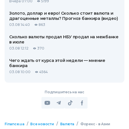
Вчера 07:00
5199
Золото, доллар и евро! Сколько стоит валюта и
драгоценные металлы? Прогноз банкира (видео)
03.08 14:40
863
Сколько валюты продал НБУ продал на межбанке
в июле
03.08 12:12
370
Чего ждать от курса этой недели — мнение
банкира
03.08 10:00
4564
Подпишитесь на нас
/
/
/
Finance.ua
Все новости
Валюта
Форекс - в Азии