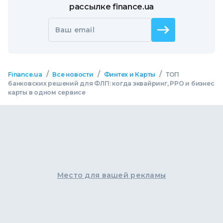
рассылке finance.ua
Ваш email
/
/
/
Finance.ua
Все новости
Финтех и Карты
ТОП
банковских решений для ФЛП: когда эквайринг, РРО и бизнес
карты в одном сервисе
Место для вашей рекламы