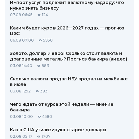
Импорт услуг подлежит валютному надзору: что
нужно знать бизнесу
07.08 06:45
124
Каким будет курс в 2026—2027 годах — прогноз
ЦЭС
06.08 07:00
5950
Золото, доллар и евро! Сколько стоит валюта и
драгоценные металлы? Прогноз банкира (видео)
03.08 14:40
883
Сколько валюты продал НБУ продал на межбанке
в июле
03.08 12:12
383
Чего ждать от курса этой недели — мнение
банкира
03.08 10:00
4580
Как в США утилизируют старые доллары
02.08 02:17
1707