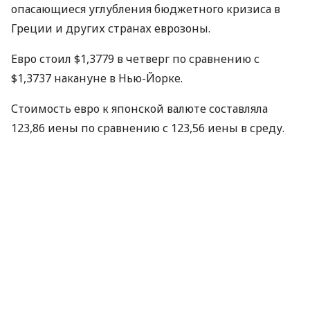
опасающиеся углубления бюджетного кризиса в
Греции и других странах еврозоны.
Евро стоил $1,3779 в четверг по сравнению с
$1,3737 накануне в Нью-Йорке.
Стоимость евро к японской валюте составляла
123,86 иены по сравнению с 123,56 иены в среду.
Курс доллара снизился 11 февраля до 89,89 иены с
89,94 иены на конец предыдущей сессии.
Объемы кредитования росли в Китае в январе
быстрыми темпами, но при этом инфляция
снизилась до 1,5% по сравнению с 1,9% в декабре,
свидетельствуют опубликованные в четверг
официальные данные.