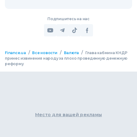
Подпишитесь на нас
/
/
/
Finance.ua
Все новости
Валюта
Глава кабмина КНДР
принес извинения народу за плохо проведенную денежную
реформу
Место для вашей рекламы