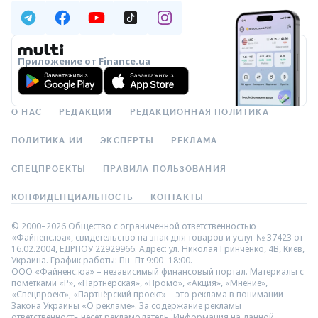
Приложение от Finance.ua
О НАС
РЕДАКЦИЯ
РЕДАКЦИОННАЯ ПОЛИТИКА
ПОЛИТИКА ИИ
ЭКСПЕРТЫ
РЕКЛАМА
СПЕЦПРОЕКТЫ
ПРАВИЛА ПОЛЬЗОВАНИЯ
КОНФИДЕНЦИАЛЬНОСТЬ
КОНТАКТЫ
© 2000–2026 Общество с ограниченной ответственностью
«Файненс.юа», свидетельство на знак для товаров и услуг № 37423 от
16.02.2004, ЕДРПОУ 22929966. Адрес: ул. Николая Гринченко, 4В, Киев,
Украина. График работы: Пн–Пт 9:00–18:00.
ООО «Файненс.юа» – независимый финансовый портал. Материалы с
пометками «Р», «Партнёрская», «Промо», «Акция», «Мнение»,
«Спецпроект», «Партнёрский проект» – это реклама в понимании
Закона Украины «О рекламе». За содержание рекламы
ответственность несёт рекламодатель. Информация на данной