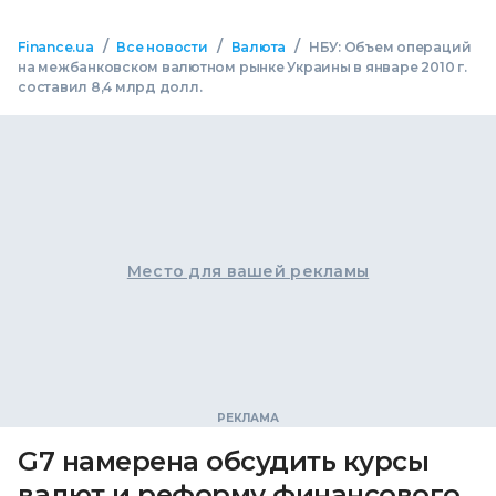
/
/
/
Finance.ua
Все новости
Валюта
НБУ: Объем операций
на межбанковском валютном рынке Украины в январе 2010 г.
составил 8,4 млрд долл.
Место для вашей рекламы
G7 намерена обсудить курсы
валют и реформу финансового