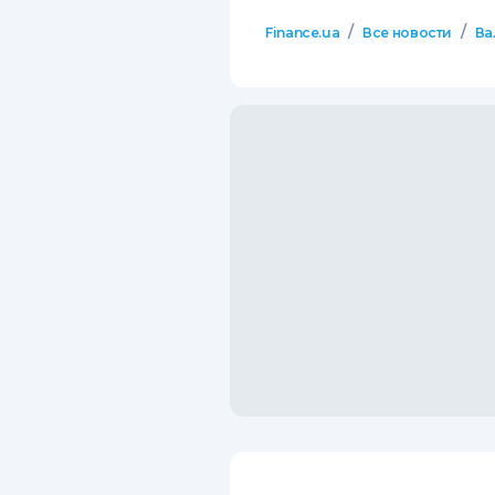
/
/
Finance.ua
Все новости
Ва