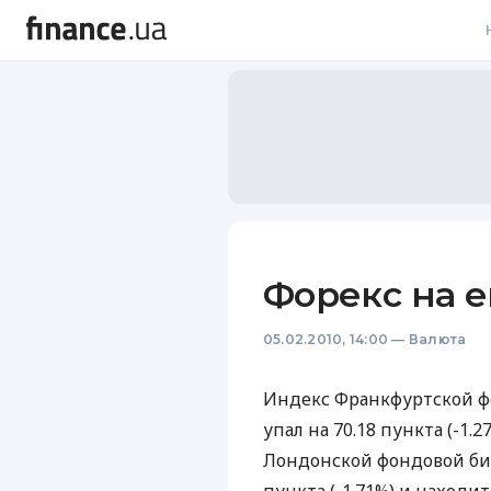
В
В
Л
А
Н
Форекс на 
С
05.02.2010, 14:00
—
Валюта
П
Т
Индекс Франкфуртской фо
упал на 70.18 пункта (-1.
Р
Лондонской фондовой бирж