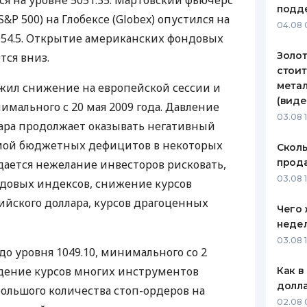
тся на уровне 5051.35. Мартовский фьючерс
подд
S&P 500) на Глобексе (Globex) опустился на
ЕЖЕМЕСЯЧНЫЙ ОБЗОР
ПУТЕВО
04.08 
КЕШБЭКА
СТРАХО
1054.5. Открытие американских фондовых
Золот
тся вниз.
ПУТЕВОДИТЕЛИ ПО
ВСЕ СТ
стоит
БАНКОВСКИМ КАРТАМ
метал
жил снижение на европейской сессии и
СТРАХО
(виде
нимального с 20 мая 2009 года. Давление
ОТЗЫВЫ
03.08 
лара продолжает оказывать негативный
КОМПАН
емой бюджетных дефицитов в некоторых
Сколь
ДОСТАВ
прода
дается нежелание инвесторов рисковать,
03.08 1
довых индексов, снижение курсов
КОНТАК
лийского доллара, курсов драгоценных
Чего 
неде
03.08 
 до уровня 1049.10, минимального со 2
адение курсов многих инструментов
Как в
долл
ольшого количества стоп-ордеров на
02.08 