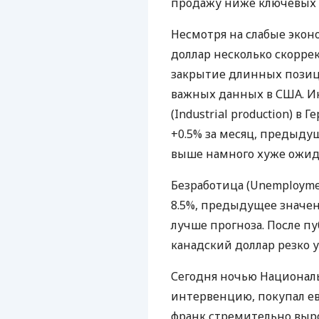
продажу ниже ключевых 
Несмотря на слабые экон
доллар несколько скорре
закрытие длинных позиц
важных данных в США. И
(Industrial production) в 
+0.5% за месяц, предыдущ
выше намного хуже ожид
Безработица (Unemploymen
8.5%, предыдущее значен
лучше прогноза. После п
канадский доллар резко у
Сегодня ночью Национал
интервенцию, покупал евр
франк стремительно вырос