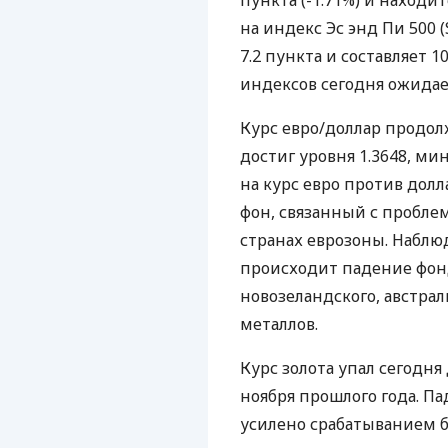
пункта (-1.71%) и находи
на индекс Эс энд Пи 500 (
7.2 пункта и составляет 
индексов сегодня ожидае
Курс евро/доллар продол
достиг уровня 1.3648, ми
на курс евро против дол
фон, связанный с пробл
странах еврозоны. Наблю
происходит падение фон
новозеландского, австра
металлов.
Курс золота упал сегодня
ноября прошлого года. П
усилено срабатыванием б