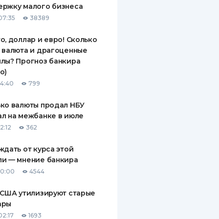
ержку малого бизнеса
ДИТЕЛИ ПО
07:35
38389
ВАНИЮ
о, доллар и евро! Сколько
РАХОВЫЕ ПОЛИСЫ
 валюта и драгоценные
лы? Прогноз банкира
ВЫЕ КОМПАНИИ
о)
 О СТРАХОВЫХ
14:40
799
ИЯХ
ко валюты продал НБУ
КА И ОПЛАТА
л на межбанке в июле
2:12
362
ТЫ
ждать от курса этой
ли — мнение банкира
10:00
4544
 США утилизируют старые
ары
02:17
1693