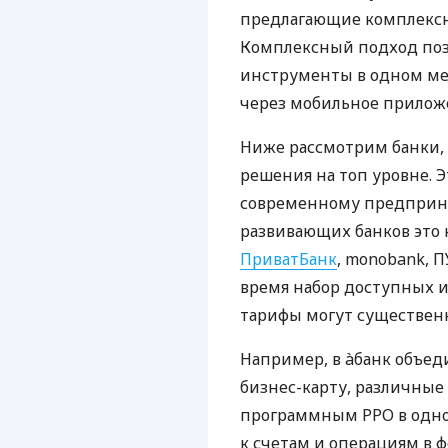
предлагающие комплексно
Комплексный подход поз
инструменты в одном мес
через мобильное прилож
Ниже рассмотрим банки,
решения на топ уровне. Э
современному предприни
развивающих банков это 
ПриватБанк
, monobank, П
время набор доступных и
тарифы могут существенн
Например, в àбанк объед
бизнес-карту, различные
программным РРО в одном
к счетам и операциям в ф