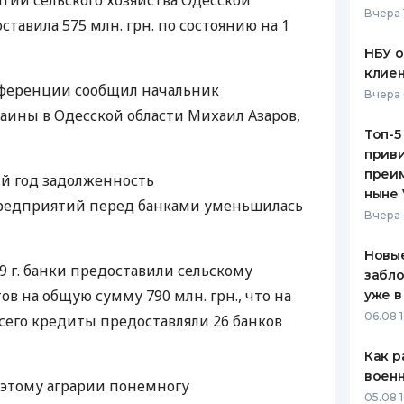
ий сельского хозяйства Одесской
Вчера 
ставила 575 млн. грн. по состоянию на 1
ЕЖЕМЕСЯЧНЫЙ ОБЗОР
ПУТЕВО
КЕШБЭКА
СТРАХО
НБУ 
клиен
ПУТЕВОДИТЕЛИ ПО
ВСЕ СТ
нференции сообщил начальник
Вчера 
БАНКОВСКИМ КАРТАМ
аины в Одесской области Михаил Азаров,
СТРАХО
Топ-5
приви
ОТЗЫВЫ
КОМПАН
преим
ий год задолженность
ныне 
редприятий перед банками уменьшилась
ДОСТАВ
Вчера 
КОНТАК
Новые
09 г. банки предоставили сельскому
забло
ов на общую сумму 790 млн. грн., что на
уже в
06.08 1
 Всего кредиты предоставляли 26 банков
Как р
воен
оэтому аграрии понемногу
05.08 1