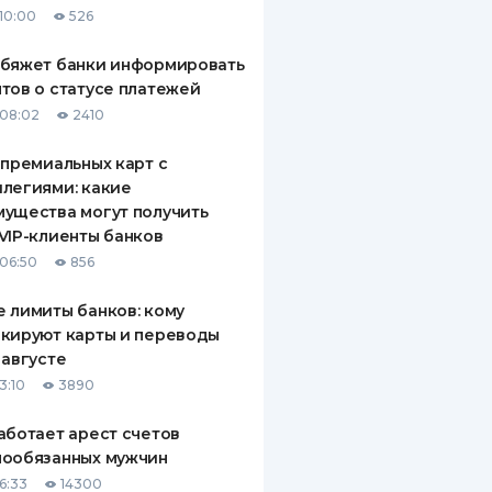
10:00
526
ДИТЕЛИ ПО
ВАНИЮ
обяжет банки информировать
тов о статусе платежей
РАХОВЫЕ ПОЛИСЫ
08:02
2410
ВЫЕ КОМПАНИИ
 премиальных карт с
легиями: какие
 О СТРАХОВЫХ
ИЯХ
ущества могут получить
VIP-клиенты банков
КА И ОПЛАТА
06:50
856
ТЫ
 лимиты банков: кому
кируют карты и переводы
 августе
3:10
3890
аботает арест счетов
нообязанных мужчин
6:33
14300