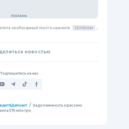
делите необходимый текст и нажмите
Ctrl+Enter
,
ДЕЛИТЬСЯ НОВОСТЬЮ
Подпишитесь на нас
/
едит&Депозит
Задолженность одесских
ила 575 млн грн.