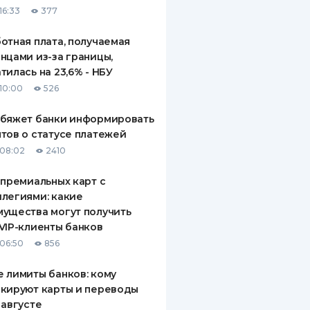
16:33
377
отная плата, получаемая
нцами из-за границы,
тилась на 23,6% - НБУ
10:00
526
обяжет банки информировать
тов о статусе платежей
08:02
2410
 премиальных карт с
легиями: какие
ущества могут получить
VIP-клиенты банков
06:50
856
 лимиты банков: кому
кируют карты и переводы
 августе