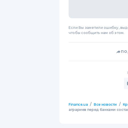
Если Вы заметили ошибку, вы
чтобы сообщить нам об этом.
ПО
/
/
Finance.ua
Все новости
Кр
аграриев перед банками состав