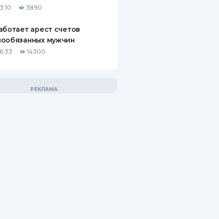
3:10
3890
аботает арест счетов
нообязанных мужчин
6:33
14300