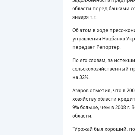
Задолженность предприят
области перед банками со
января т.г.
Об этом в ходе пресс-ко
управления Нацбанка Укр
передает Репортер.
По его словам, за истекш
сельскохозяйственный п
на 32%.
Азаров отметил, что в 20
хозяйству области кредит
9% больше, чем в 2008 г.
области.
"Урожай был хороший, п