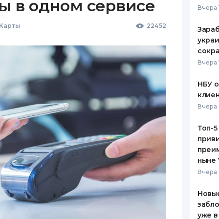
ы в одном сервисе
Вчера 
 Карты
22452
Зараб
украи
сокра
Вчера 
НБУ 
клиен
Вчера 
Топ-5
приви
преим
ныне 
Вчера 
Новые
забло
уже в