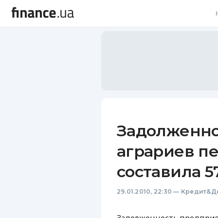
В
В
Л
А
Н
Задолженно
С
аграриев п
П
составила 5
Т
29.01.2010, 22:30
—
Кредит&Д
Р