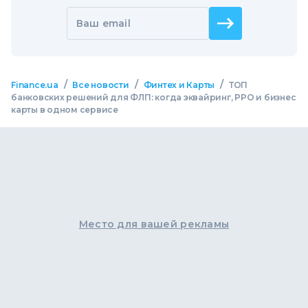
Ваш email
/
/
/
Finance.ua
Все новости
Финтех и Карты
ТОП
банковских решений для ФЛП: когда эквайринг, РРО и бизнес
карты в одном сервисе
Место для вашей рекламы