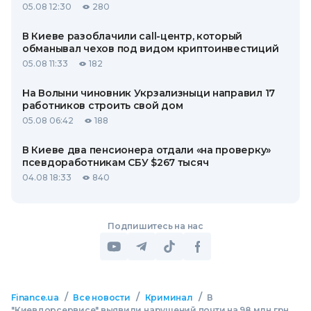
05.08 12:30
280
В Киеве разоблачили call-центр, который
обманывал чехов под видом криптоинвестиций
05.08 11:33
182
На Волыни чиновник Укрзализныци направил 17
работников строить свой дом
05.08 06:42
188
В Киеве два пенсионера отдали «на проверку»
псевдоработникам СБУ $267 тысяч
04.08 18:33
840
Подпишитесь на нас
/
/
/
Finance.ua
Все новости
Криминал
В
"Киевдорсервисе" выявили нарушений почти на 98 млн грн.