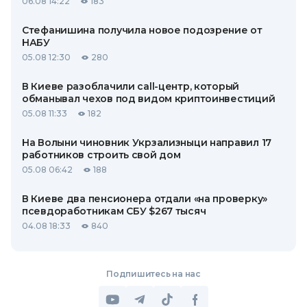
06.08 14:22
183
Стефанишина получила новое подозрение от
НАБУ
05.08 12:30
280
В Киеве разоблачили call-центр, который
обманывал чехов под видом криптоинвестиций
05.08 11:33
182
На Волыни чиновник Укрзализныци направил 17
работников строить свой дом
05.08 06:42
188
В Киеве два пенсионера отдали «на проверку»
псевдоработникам СБУ $267 тысяч
04.08 18:33
840
Подпишитесь на нас