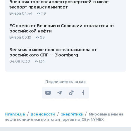
Внешняя торговля электроэнергией: в июле
экспорт превысил импорт
Вчера 04:44
119
ЕС поможет Венгрии и Словакии отказаться от
российской нефти
Вчера 03:19
99
Бельгия в июле полностью зависела от
российского СПГ — Bloomberg
04.08 16:30
134
Подпишитесь на нас
/
/
/
Finance.ua
Все новости
Энергетика
Мировые цены на
нефть понизились по итогам торгов на ICE и NYMEX