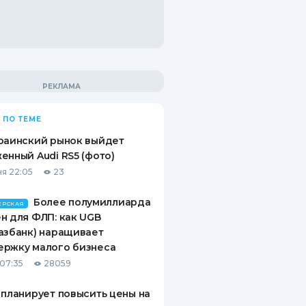
 ПО ТЕМЕ
раинский рынок выйдет
енный Audi RS5 (фото)
я 22:05
23
Более полумиллиарда
ЕРСКАЯ
н для ФЛП: как UGB
азбанк) наращивает
ержку малого бизнеса
07:35
28059
 планирует повысить цены на