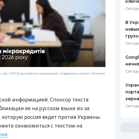
ключ
Сегодн
В Укр
новы
грузо
Сегодн
Googl
начне
Сегодн
 как UGB (Укргазбанк) наращивает поддержку малого бизнеса
Украи
порта
зерн
ской информацией. Спонсор текста
Сегодн
бликации ее на русском языке из-за
которую россия ведет против Украины.
ожете ознакомиться с текстом на
лке
.