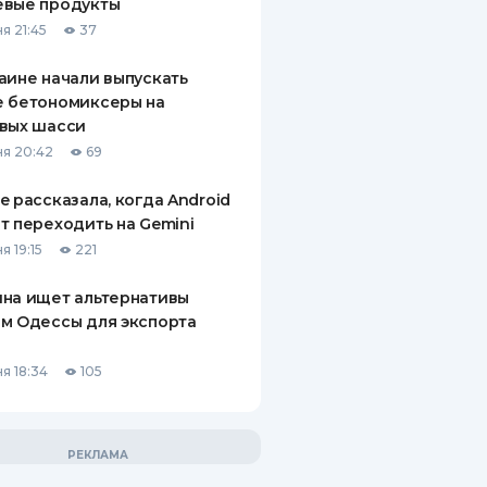
евые продукты
я 21:45
37
аине начали выпускать
е бетономиксеры на
вых шасси
я 20:42
69
e рассказала, когда Android
т переходить на Gemini
я 19:15
221
на ищет альтернативы
м Одессы для экспорта
а
я 18:34
105