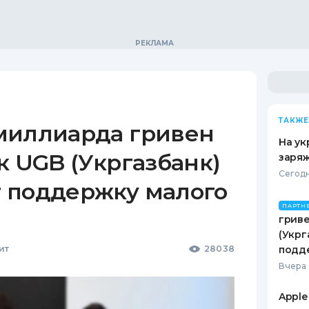
ТАКЖЕ
миллиарда гривен
На ук
к UGB (Укргазбанк)
заряж
Сегодн
 поддержку малого
ПАРТН
гриве
(Укрг
ит
28038
подд
Вчера 
Apple