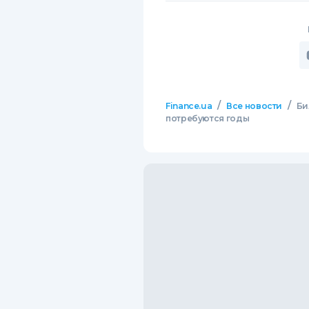
/
/
Finance.ua
Все новости
Би
потребуются годы