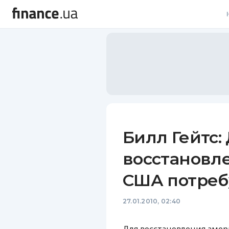
В
В
Л
А
Н
Билл Гейтс:
С
восстановл
П
США потреб
Т
27.01.2010, 02:40
Р