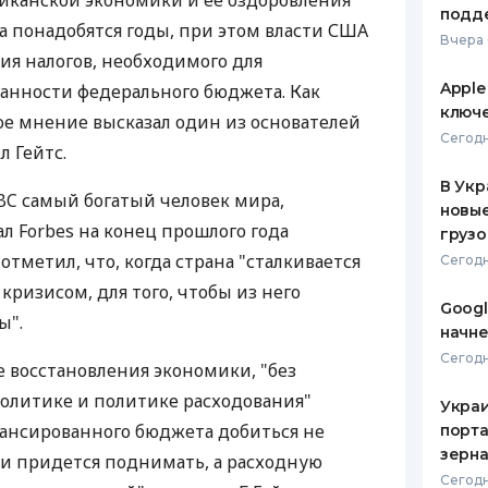
иканской экономики и ее оздоровления
подд
а понадобятся годы, при этом власти США
ЕЖЕМЕСЯЧНЫЙ ОБЗОР
ПУТЕВО
Вчера 
КЕШБЭКА
СТРАХО
я налогов, необходимого для
Apple
анности федерального бюджета. Как
ПУТЕВОДИТЕЛИ ПО
ВСЕ СТ
ключ
ое мнение высказал один из основателей
БАНКОВСКИМ КАРТАМ
Сегодн
СТРАХО
л Гейтс.
В Укр
ОТЗЫВЫ
BC самый богатый человек мира,
КОМПАН
новы
л Forbes на конец прошлого года
грузо
ДОСТАВ
отметил, что, когда страна "сталкивается
Сегодн
ризисом, для того, чтобы из него
КОНТАК
Googl
ы".
начне
Сегодн
е восстановления экономики, "без
олитике и политике расходования"
Украи
ансированного бюджета добиться не
порта
зерн
оги придется поднимать, а расходную
Сегодн