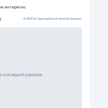
ам интересно.
к
#
ФЛП
#
Укргазбанк
#
Малый Бизнес
о для вашей рекламы