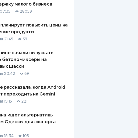
ержку малого бизнеса
ДИТЕЛИ ПО
07:35
28059
ВАНИЮ
 планирует повысить цены на
РАХОВЫЕ ПОЛИСЫ
евые продукты
я 21:45
37
ВЫЕ КОМПАНИИ
аине начали выпускать
 О СТРАХОВЫХ
ИЯХ
е бетономиксеры на
вых шасси
КА И ОПЛАТА
я 20:42
69
ТЫ
e рассказала, когда Android
т переходить на Gemini
я 19:15
221
на ищет альтернативы
м Одессы для экспорта
а
я 18:34
105