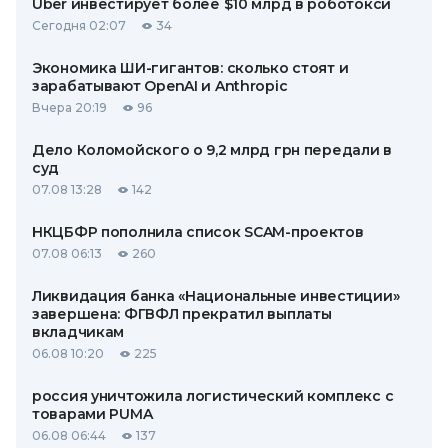
Uber инвестирует более $10 млрд в роботокси
Сегодня 02:07
34
Экономика ШИ-гигантов: сколько стоят и
зарабатывают OpenAI и Anthropic
Вчера 20:19
96
Дело Коломойского о 9,2 млрд грн передали в
суд
07.08 13:28
142
НКЦБФР пополнила список SCAM-проектов
07.08 06:13
260
Ликвидация банка «Национальные инвестиции»
завершена: ФГВФЛ прекратил выплаты
вкладчикам
06.08 10:20
225
россия уничтожила логистический комплекс с
товарами PUMA
06.08 06:44
137