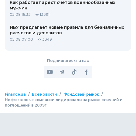
Как работает арест счетов военнообязанных
мужчин
05.08 16:33
13391
НБУ предлагает новые правила для безналичных
расчетов и депозитов
05.08 07:00
3349
Подпишитесь на нас
/
/
/
Finance.ua
Все новости
Фондовый рынок
Нефтегазовые компании лидировали на рынке слияний и
поглощений в 2009г