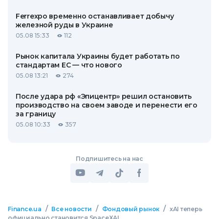
Ferrexpo временно останавливает добычу
железной руды в Украине
05.08 15:33
112
Рынок капитала Украины будет работать по
стандартам ЕС — что нового
05.08 13:21
274
После удара рф «Эпицентр» решил остановить
производство на своем заводе и перенести его
за границу
05.08 10:33
357
Подпишитесь на нас
/
/
/
Finance.ua
Все новости
Фондовый рынок
xAI теперь
официально становится SpaceXAI