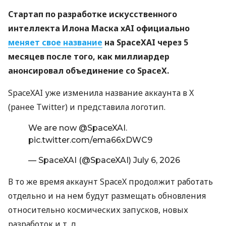
Стартап по разработке искусственного
интеллекта Илона Маска xAI официально
меняет свое название
на SpaceXAI через 5
месяцев после того, как миллиардер
анонсировал объединение со SpaceX.
SpaceXAI уже изменила название аккаунта в X
(ранее Twitter) и представила логотип.
We are now
@SpaceXAI
.
pic.twitter.com/ema66xDWC9
— SpaceXAI (@SpaceXAI)
July 6, 2026
В то же время аккаунт SpaceX продолжит работать
отдельно и на нем будут размещать обновления
относительно космических запусков, новых
разработок
и т. д.