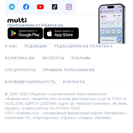
Приложение от Finance.ua
О НАС
РЕДАКЦИЯ
РЕДАКЦИОННАЯ ПОЛИТИКА
ПОЛИТИКА ИИ
ЭКСПЕРТЫ
РЕКЛАМА
СПЕЦПРОЕКТЫ
ПРАВИЛА ПОЛЬЗОВАНИЯ
КОНФИДЕНЦИАЛЬНОСТЬ
КОНТАКТЫ
© 2000–2026 Общество с ограниченной ответственностью
«Файненс.юа», свидетельство на знак для товаров и услуг № 37423 от
16.02.2004, ЕДРПОУ 22929966. Адрес: ул. Николая Гринченко, 4В, Киев,
Украина. График работы: Пн–Пт 9:00–18:00.
ООО «Файненс.юа» – независимый финансовый портал. Материалы с
пометками «Р», «Партнёрская», «Промо», «Акция», «Мнение»,
«Спецпроект», «Партнёрский проект» – это реклама в понимании
Закона Украины «О рекламе». За содержание рекламы
ответственность несёт рекламодатель. Информация на данной