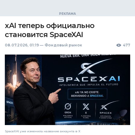
xAI теперь официально
становится SpaceXAI
08.07.2026, 01:19
—
Фондовый рынок
477
SpaceXAI уже изменила название аккаунта в X