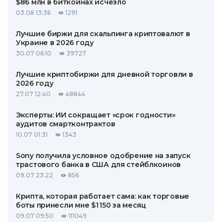
$86 млн в биткойнах исчезло
03.08 13:36
1291
Лучшие биржи для скальпинга криптовалют в
Украине в 2026 году
30.07 06:10
39727
Лучшие криптобиржи для дневной торговли в
2026 году
27.07 12:40
48844
Эксперты: ИИ сокращает «срок годности»
аудитов смартконтрактов
10.07 01:31
1343
Sony получила условное одобрение на запуск
трастового банка в США для стейблкоинов
09.07 23:22
856
Крипта, которая работает сама: как торговые
боты принесли мне $1 150 за месяц
09.07 09:50
111049