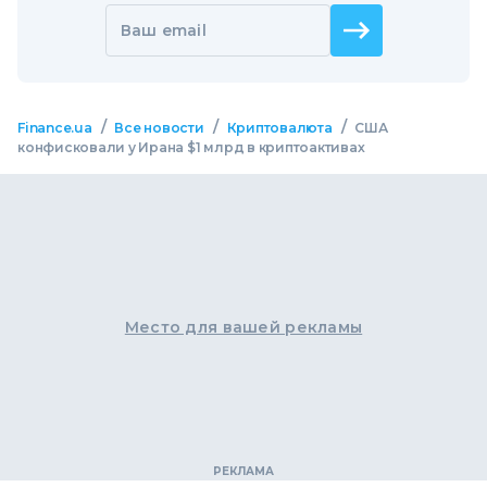
Ваш email
/
/
/
Finance.ua
Все новости
Криптовалюта
США
конфисковали у Ирана $1 млрд в криптоактивах
Место для вашей рекламы