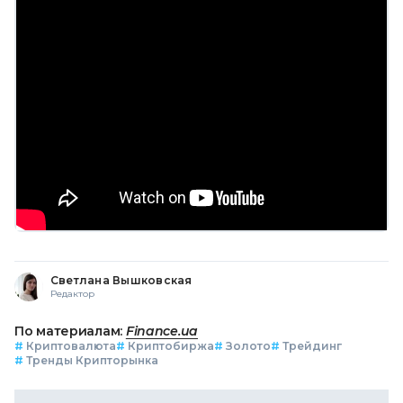
Светлана Вышковская
Редактор
По материалам:
Finance.ua
#
Криптовалюта
#
Криптобиржа
#
Золото
#
Трейдинг
#
Тренды Крипторынка