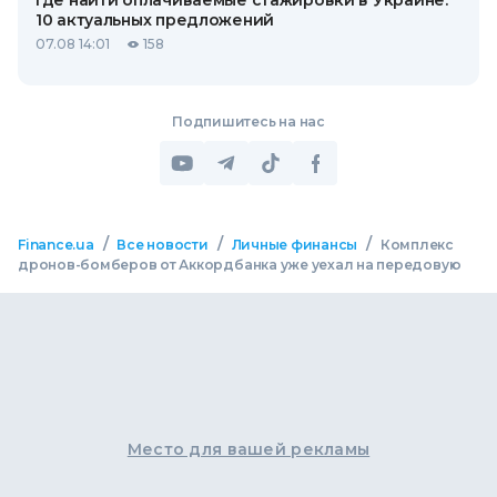
Где найти оплачиваемые стажировки в Украине:
10 актуальных предложений
07.08 14:01
158
Подпишитесь на нас
/
/
/
Finance.ua
Все новости
Личные финансы
Комплекс
дронов-бомберов от Аккордбанка уже уехал на передовую
Место для вашей рекламы