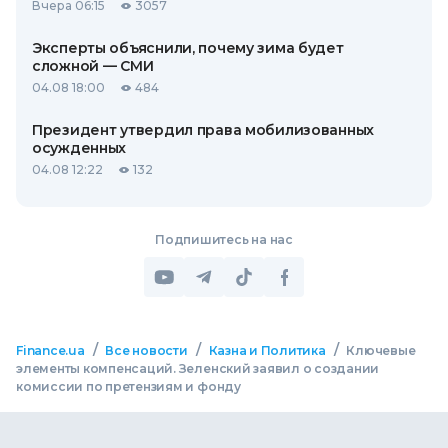
Вчера 06:15
3057
Эксперты объяснили, почему зима будет
сложной — СМИ
04.08 18:00
484
Президент утвердил права мобилизованных
осужденных
04.08 12:22
132
Подпишитесь на нас
/
/
/
Finance.ua
Все новости
Казна и Политика
Ключевые
элементы компенсаций. Зеленский заявил о создании
комиссии по претензиям и фонду