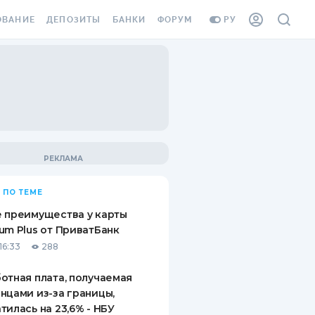
ОВАНИЕ
ДЕПОЗИТЫ
БАНКИ
ФОРУМ
РУ
ВСЕ ДЕПОЗИТЫ
ВСЕ БАНКИ
ВАНИЕ ЖИЛЬЯ ОТ
ДЕПОЗИТЫ В USD
ОТЗЫВЫ О БАНКАХ
И ШАХЕДОВ
ДЕПОЗИТЫ В EUR
МИКРОФИНАНСОВЫЕ
АХОВКА ЗАГРАНИЦУ
ОРГАНИЗАЦИИ
БОНУС К ДЕПОЗИТАМ
ОТЗЫВЫ ОБ МФО
УСЛОВИЯ АКЦИИ
Я КАРТА
 ПО ТЕМЕ
ВОПРОСЫ И ОТВЕТЫ
ОННАЯ ВИНЬЕТКА
 преимущества у карты
ДЕПОЗИТНЫЙ КАЛЬКУЛЯТОР
um Plus от ПриватБанк
Я СОТРУДНИКОВ
16:33
288
ПУТЕВОДИТЕЛИ ПО
SSISTANCE
СБЕРЕЖЕНИЯМ
отная плата, получаемая
нцами из-за границы,
ВАНИЕ ОТ
тилась на 23,6% - НБУ
ТНЫХ СЛУЧАЕВ