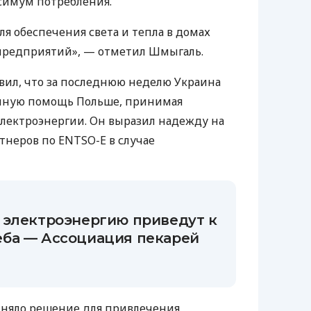
симум потребления.
я обеспечения света и тепла в домах
 предприятий», — отметил Шмыгаль.
авил, что за последнюю неделю Украина
йную помощь Польше, принимая
лектроэнергии. Он выразил надежду на
неров по ENTSO-E в случае
 электроэнергию приведут к
ба — Ассоциация пекарей
иняло решение для привлечения