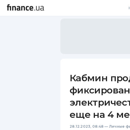
В
В
Л
А
Н
Кабмин про
С
фиксирован
П
электричес
Т
еще на 4 м
Р
28.12.2023, 08:48
—
Личные ф