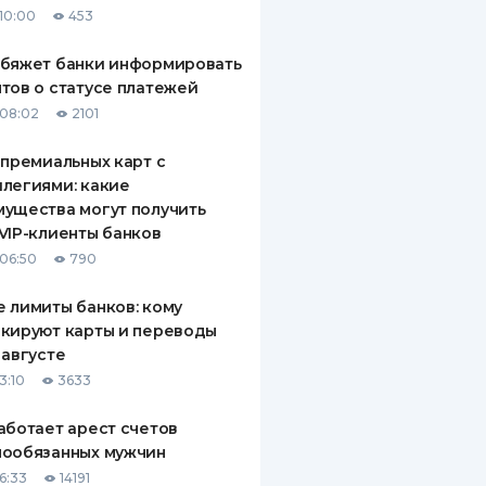
10:00
453
ДИТЕЛИ ПО
ВАНИЮ
обяжет банки информировать
тов о статусе платежей
РАХОВЫЕ ПОЛИСЫ
08:02
2101
ВЫЕ КОМПАНИИ
 премиальных карт с
легиями: какие
 О СТРАХОВЫХ
ИЯХ
ущества могут получить
VIP-клиенты банков
КА И ОПЛАТА
06:50
790
ТЫ
 лимиты банков: кому
кируют карты и переводы
 августе
3:10
3633
аботает арест счетов
нообязанных мужчин
6:33
14191