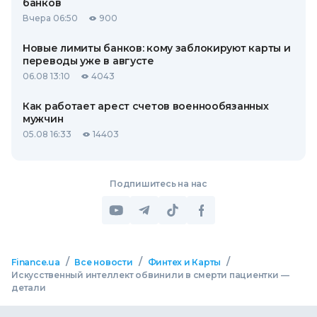
банков
Вчера 06:50
900
Новые лимиты банков: кому заблокируют карты и
переводы уже в августе
06.08 13:10
4043
Как работает арест счетов военнообязанных
мужчин
05.08 16:33
14403
Подпишитесь на нас
/
/
/
Finance.ua
Все новости
Финтех и Карты
Искусственный интеллект обвинили в смерти пациентки —
детали