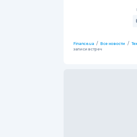
/
/
Finance.ua
Все новости
Те
записи встреч