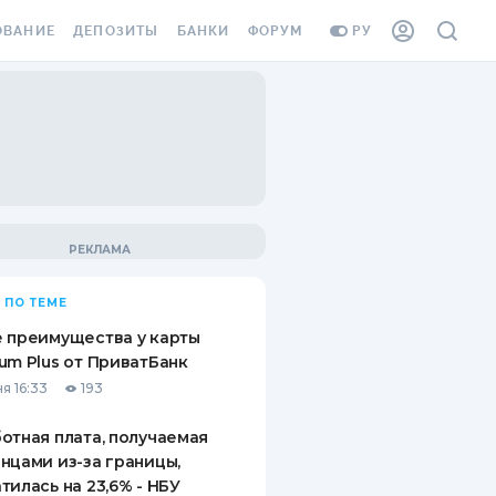
ОВАНИЕ
ДЕПОЗИТЫ
БАНКИ
ФОРУМ
РУ
ВСЕ ДЕПОЗИТЫ
ВСЕ БАНКИ
ВАНИЕ ЖИЛЬЯ ОТ
ДЕПОЗИТЫ В USD
ОТЗЫВЫ О БАНКАХ
И ШАХЕДОВ
ДЕПОЗИТЫ В EUR
МИКРОФИНАНСОВЫЕ
АХОВКА ЗАГРАНИЦУ
ОРГАНИЗАЦИИ
БОНУС К ДЕПОЗИТАМ
ОТЗЫВЫ ОБ МФО
УСЛОВИЯ АКЦИИ
Я КАРТА
 ПО ТЕМЕ
ВОПРОСЫ И ОТВЕТЫ
ОННАЯ ВИНЬЕТКА
 преимущества у карты
ДЕПОЗИТНЫЙ КАЛЬКУЛЯТОР
um Plus от ПриватБанк
Я СОТРУДНИКОВ
я 16:33
193
ПУТЕВОДИТЕЛИ ПО
SSISTANCE
СБЕРЕЖЕНИЯМ
отная плата, получаемая
нцами из-за границы,
ВАНИЕ ОТ
тилась на 23,6% - НБУ
ТНЫХ СЛУЧАЕВ