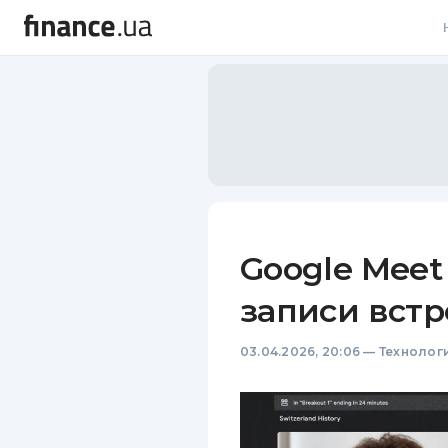
В
В
Л
А
Н
Google Mee
С
записи встр
П
03.04.2026, 20:06
—
Технолог
Т
Р