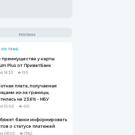
 ПО ТЕМЕ
 преимущества у карты
um Plus от ПриватБанк
я 16:33
193
отная плата, получаемая
нцами из-за границы,
тилась на 23,6% - НБУ
я 10:00
410
обяжет банки информировать
тов о статусе платежей
я 08:02
1962