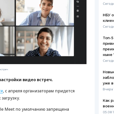
Сегодн
ЕЖЕМЕСЯЧНЫЙ ОБЗОР
ПУТЕВО
КЕШБЭКА
СТРАХО
НБУ 
клиен
ПУТЕВОДИТЕЛИ ПО
ВСЕ СТ
Сегодн
БАНКОВСКИМ КАРТАМ
СТРАХО
Топ-5
приви
ОТЗЫВЫ
КОМПАН
преим
ныне 
ДОСТАВ
Сегодн
КОНТАК
встреч
Новые
забло
настройки видео встреч.
уже в
Вчера 
ce
, с апреля организаторам придется
загрузку.
Как р
воен
gle Meet по умолчанию запрещена
05.08 1