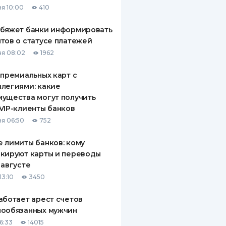
я 10:00
410
ДИТЕЛИ ПО
ВАНИЮ
обяжет банки информировать
тов о статусе платежей
РАХОВЫЕ ПОЛИСЫ
я 08:02
1962
ВЫЕ КОМПАНИИ
 премиальных карт с
легиями: какие
 О СТРАХОВЫХ
ИЯХ
ущества могут получить
VIP-клиенты банков
КА И ОПЛАТА
я 06:50
752
ТЫ
 лимиты банков: кому
кируют карты и переводы
 августе
13:10
3450
аботает арест счетов
нообязанных мужчин
6:33
14015