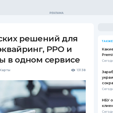
ских решений для
ТАКЖЕ
эквайринг, РРО и
Какие
Premi
ы в одном сервисе
Сегодн
 Карты
13138
Зараб
украи
сокра
Сегодн
НБУ 
клиен
Сегодн