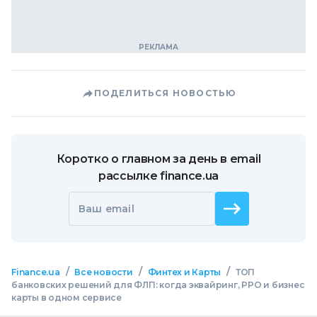
ПОДЕЛИТЬСЯ НОВОСТЬЮ
Коротко о главном за день в email
рассылке finance.ua
Ваш email
/
/
/
Finance.ua
Все новости
Финтех и Карты
ТОП
банковских решений для ФЛП: когда эквайринг, РРО и бизнес
карты в одном сервисе