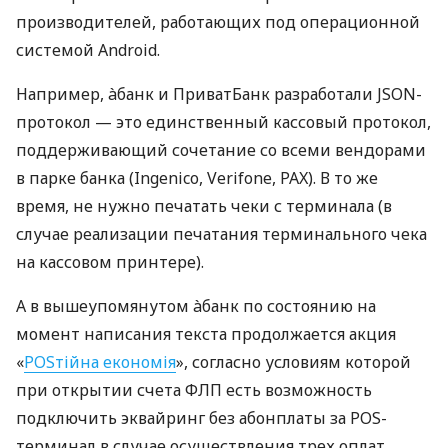
производителей, работающих под операционной
системой Android.
Например, àбанк и ПриватБанк разработали JSON-
протокол — это единственный кассовый протокол,
поддерживающий сочетание со всеми вендорами
в парке банка (Ingenico, Verifone, PAX). В то же
время, не нужно печатать чеки с терминала (в
случае реализации печатания терминального чека
на кассовом принтере).
А в вышеупомянутом àбанк по состоянию на
момент написания текста продолжается акция
«
POSтійна економія
», согласно условиям которой
при открытии счета ФЛП есть возможность
подключить эквайринг без абонплаты за POS-
терминал в случае осуществления трех оплат