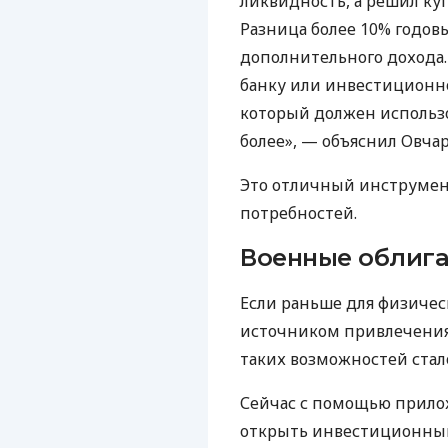
ликвидность, а решил куп
Разница более 10% годов
дополнительного дохода.
банку или инвестиционно
который должен использо
более», — объяснил Овчар
Это отличный инструмен
потребностей.
Военные облиг
Если раньше для физиче
источником привлечения
таких возможностей стал
Сейчас с помощью прилож
открыть инвестиционный