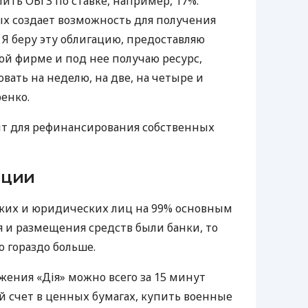
ить ОВГЗ по ставке, например, 17%.
ых создает возможность для получения
 Я беру эту облигацию, предоставляю
й фирме и под нее получаю ресурс,
вать на неделю, на две, на четыре и
енко.
т для рефинансирования собственных
ации
ских и юридических лиц на 99% основным
 и размещения средств были банки, то
о гораздо больше.
ения «Дія» можно всего за 15 минут
 счет в ценных бумагах, купить военные