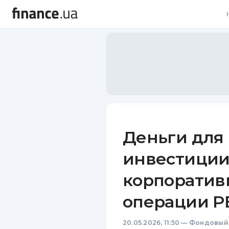
В
В
Л
А
Н
Деньги для 
С
инвестиции 
П
корпоратив
Т
операции Р
Р
20.05.2026, 11:50
—
Фондовый