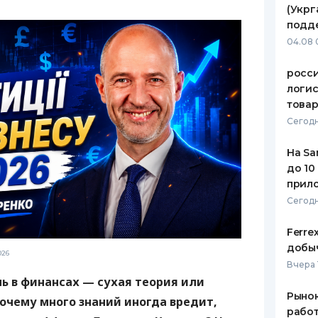
(Укрг
ЕЖЕМЕСЯЧНЫЙ ОБЗОР
ПУТЕВО
подд
КЕШБЭКА
СТРАХО
04.08 
ПУТЕВОДИТЕЛИ ПО
ВСЕ СТ
росс
БАНКОВСКИМ КАРТАМ
логис
СТРАХО
това
ОТЗЫВЫ
Сегодн
КОМПАН
На Sa
ДОСТАВ
до 10
прил
КОНТАК
Сегодн
Ferre
добыч
026
Вчера 
ь в финансах — сухая теория или
Рынок
очему много знаний иногда вредит,
работ