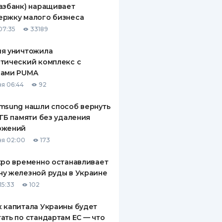
азбанк) наращивает
ДИТЕЛИ ПО
ержку малого бизнеса
ВАНИЮ
07:35
33189
РАХОВЫЕ ПОЛИСЫ
ия уничтожила
тический комплекс с
ВЫЕ КОМПАНИИ
рами PUMA
 О СТРАХОВЫХ
я 06:44
92
ИЯХ
msung нашли способ вернуть
КА И ОПЛАТА
 ГБ памяти без удаления
ожений
ТЫ
я 02:00
173
xpo временно останавливает
у железной руды в Украине
15:33
102
 капитала Украины будет
ать по стандартам ЕС — что