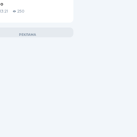
го
13:21
250