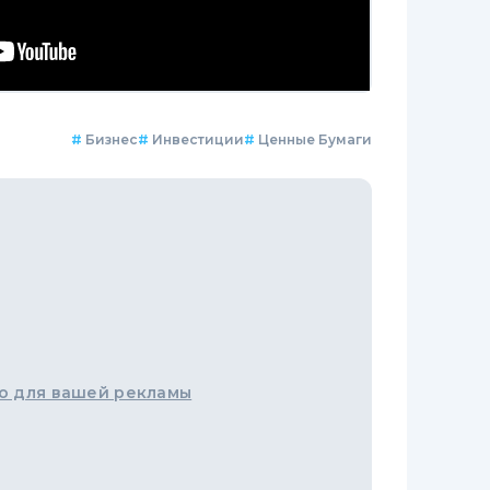
#
Бизнес
#
Инвестиции
#
Ценные Бумаги
о для вашей рекламы