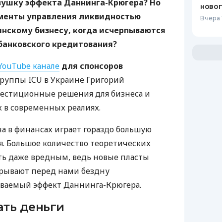
овушку эффекта Даннинга-Крюгера? Но
ново
менты управления ликвидностью
Вчера 
инскому бизнесу, когда исчерпываются
банковского кредитования?
YouTube канале
для спонсоров
руппы ICU в Украине Григорий
вестиционные решения для бизнеса и
 в современных реалиях.
на в финансах играет гораздо большую
ия. Большое количество теоретических
ть даже вредным, ведь новые пласты
рывают перед нами бездну
ваемый эффект Даннинга-Крюгера.
ать деньги