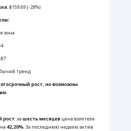
жка
: $159.69 (-28%)
ели:
я зона
34
.87
й бычий тренд
олгосрочный рост, но возможны
ии.
й рост
: за
шесть месяцев
цена взлетела
на
42,20%
. За последнюю неделю актив