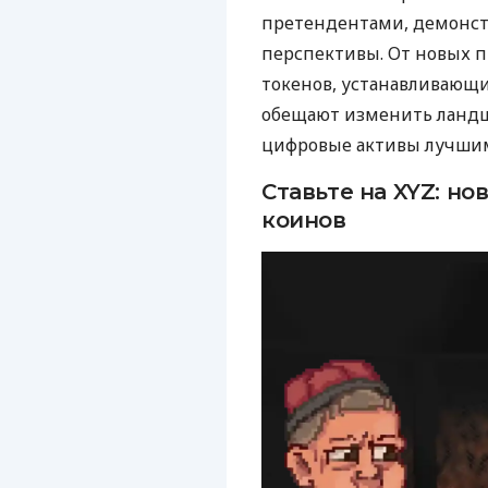
претендентами, демонст
перспективы. От новых п
токенов, устанавливающ
обещают изменить ландша
цифровые активы лучшим
Ставьте на XYZ: н
коинов