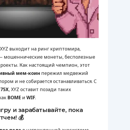
н XYZ выходит на ринг криптомира,
— мошеннические монеты, бесполезные
роекты. Как настоящий чемпион, этот
тивный мем-коин
пережил медвежий
ором и не собирается останавливаться. С
м
75X
, XYZ оставит позади таких
как
BOME
и
WIF
.
гру и зарабатывайте, пока
тчем! 💰
вое поле
в награжденной экосистеме