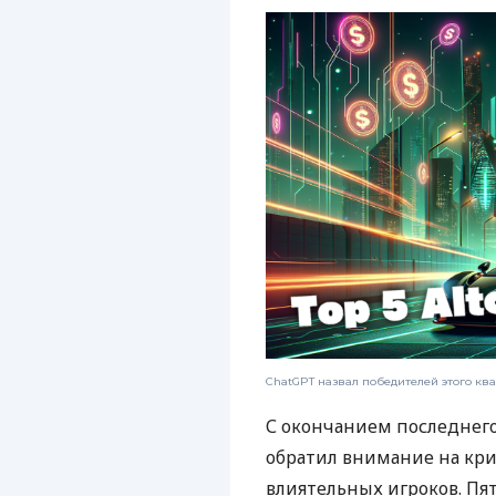
ChatGPT назвал победителей этого кв
С окончанием последнего
обратил внимание на кр
влиятельных игроков. П