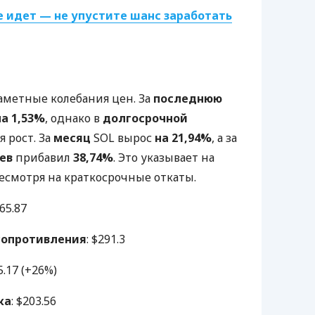
 идет — не упустите шанс заработать
заметные колебания цен. За
последнюю
на 1,53%
, однако в
долгосрочной
 рост. За
месяц
SOL вырос
на 21,94%
, а за
ев
прибавил
38,74%
. Это указывает на
несмотря на краткосрочные откаты.
65.87
сопротивления
: $291.3
5.17 (+26%)
ка
: $203.56