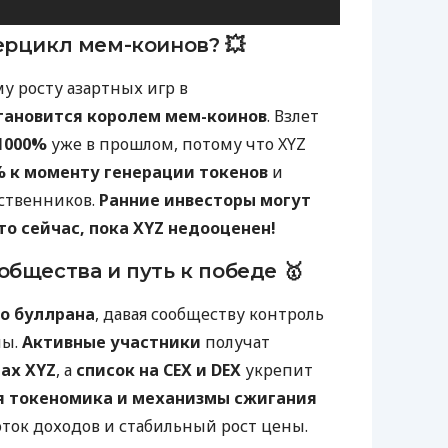
ерцикл мем-коинов? 💥
у росту азартных игр в
тановится королем мем-коинов
. Взлет
 1000%
уже в прошлом, потому что XYZ
% к моменту генерации токенов
и
ственников.
Ранние инвесторы могут
то сейчас, пока XYZ недооценен!
общества и путь к победе 🥇
го буллрана
, давая сообществу контроль
мы.
Активные участники
получат
ах XYZ
, а
список на CEX и DEX
укрепит
 токеномика и механизмы сжигания
ток доходов и стабильный рост цены.