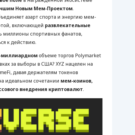
чшим Новым Мем-Проектом
.
ъединяет азарт спорта и энергию мем-
артой, включающей
развлекательные
чь миллионы спортивных фанатов,
я к действию.
-миллиардном
объеме торгов Polymarket
вках за выборы в США? XYZ нацелен на
meFi, давая держателям токенов
 на идеальном сочетании
мем-коинов,
ассового внедрения криптовалют
.