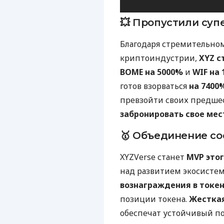
💥 Пропустили суп
Благодаря стремительном
криптоиндустрии,
XYZ с
BOME на 5000%
и
WIF на
готов взорваться
на 7400
превзойти своих предше
забронировать свое мес
🥇 Объединение со
XYZVerse станет
MVP это
над развитием экосисте
вознаграждения в токен
позиции токена.
Жесткая
обеспечат устойчивый по