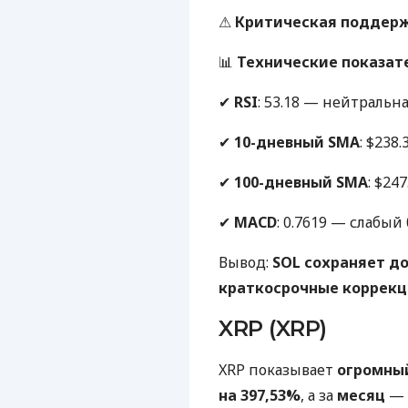
⚠
Критическая поддер
📊
Технические показат
✔
RSI
: 53.18 — нейтральна
✔
10-дневный SMA
: $238.
✔
100-дневный SMA
: $247
✔
MACD
: 0.7619 — слабы
Вывод:
SOL сохраняет д
краткосрочные коррекц
XRP (XRP)
XRP показывает
огромны
на 397,53%
, а за
месяц
— 