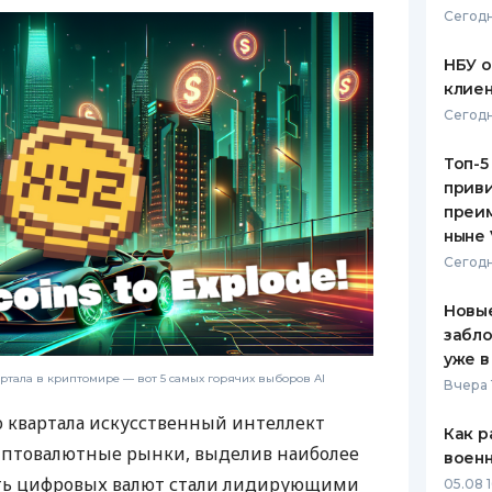
Сегодн
ЕЖЕМЕСЯЧНЫЙ ОБЗОР
ПУТЕВО
КЕШБЭКА
СТРАХО
НБУ 
клиен
ПУТЕВОДИТЕЛИ ПО
ВСЕ СТ
Сегодн
БАНКОВСКИМ КАРТАМ
СТРАХО
Топ-5
приви
ОТЗЫВЫ
КОМПАН
преим
ныне 
ДОСТАВ
Сегодн
КОНТАК
Новые
забло
уже в
артала в криптомире — вот 5 самых горячих выборов AI
Вчера 
 квартала искусственный интеллект
Как р
иптовалютные рынки, выделив наиболее
воен
ять цифровых валют стали лидирующими
05.08 1