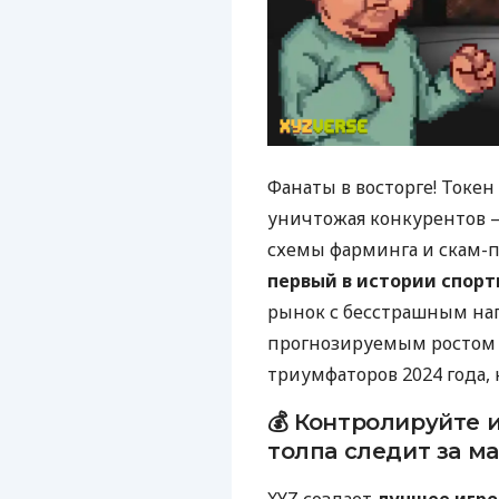
Фанаты в восторге! Токе
уничтожая конкурентов 
схемы фарминга и скам-п
первый в истории спор
рынок с бесстрашным нап
прогнозируемым росто
триумфаторов 2024 года, 
💰 Контролируйте и
толпа следит за ма
XYZ создает
лучшее игро