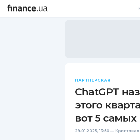
В
В
Л
А
Н
ПАРТНЕРСКАЯ
С
ChatGPT на
П
этого кварт
Т
вот 5 самых
Р
29.01.2025, 13:50
—
Криптовал