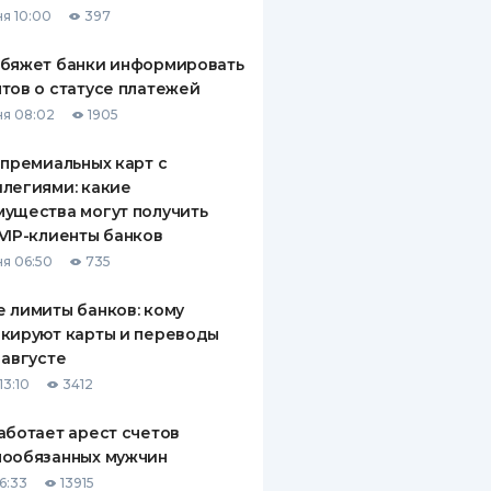
я 10:00
397
ДИТЕЛИ ПО
ВАНИЮ
обяжет банки информировать
тов о статусе платежей
РАХОВЫЕ ПОЛИСЫ
я 08:02
1905
ВЫЕ КОМПАНИИ
 премиальных карт с
легиями: какие
 О СТРАХОВЫХ
ИЯХ
ущества могут получить
VIP-клиенты банков
КА И ОПЛАТА
я 06:50
735
ТЫ
 лимиты банков: кому
кируют карты и переводы
 августе
13:10
3412
аботает арест счетов
нообязанных мужчин
6:33
13915