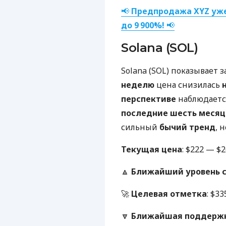
📢
Предпродажа XYZ уже
до 9 900%!
📢
Solana (SOL)
Solana (SOL) показывает 
неделю
цена снизилась
перспективе
наблюдается
последние шесть месяц
сильный
бычий тренд
, 
Текущая цена
: $222 — $2
🔼
Ближайший уровень 
🚀
Целевая отметка
: $33
🔽
Ближайшая поддерж