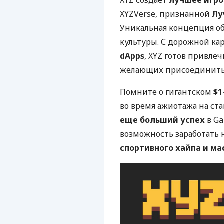
XYZVerse, признанной
Лу
Уникальная концепция об
культуры. С дорожной к
dApps
, XYZ готов привле
желающих присоединитьс
Помните о гигантском
$1
во время ажиотажа на ста
еще больший успех
в Ga
возможность заработать
спортивного хайпа и м