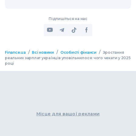
Підпишіться на нас
/
/
/
Finance.ua
Всі новини
Особисті фінанси
Зростання
реальних зарплат українців уповільнилося: чого чекати у 2025
році
Місце для вашої реклами