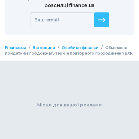
розсилці finance.ua
Ваш email
/
/
/
Finance.ua
Всі новини
Особисті фінанси
Обмежено
придатним продовжать термін повторного проходження ВЛК
Місце для вашої реклами