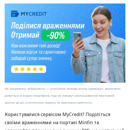
На яскравому зображенні — усміхнена молода жінка праворуч, захоплено
дивиться в екран смартфона, тоді як ліворуч розташований текстовий
заклик до дії, з логотипом сервісу та зірочками рейтингу.
Користувалися сервісом MyCredit? Поділіться
своїми враженнями на порталі Minfin та