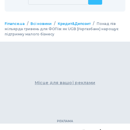
/
/
/
Finance.ua
Всі новини
Кредит&Депозит
Понад пів
мільярда гривень для ФОПів: як UGB (Укргазбанк) нарощує
підтримку малого бізнесу
Місце для вашої реклами