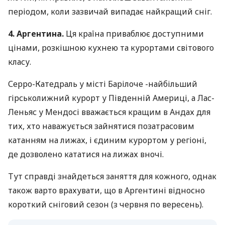
періодом, коли зазвичай випадає найкращий сніг.
4. Аргентина.
Ця країна приваблює доступними
цінами, розкішною кухнею та курортами світового
класу.
Серро-Катедраль у місті Барілоче -найбільший
гірськолижний курорт у Південній Америці, а Лас-
Леньяс у Мендосі вважається кращим в Андах для
тих, хто наважується зайнятися позатрасовим
катанням на лижах, і єдиним курортом у регіоні,
де дозволено кататися на лижах вночі.
Тут справді знайдеться заняття для кожного, однак
також варто врахувати, що в Аргентині відносно
короткий сніговий сезон (з червня по вересень).