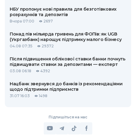
НБУ пропонує нові правила для безготівкових
розрахунків та депозитів
Вчора 07:00
2697
Понад пів мільярда гривень для ФОПів: як UGB
(Укргазбанк) нарощує підтримку малого бізнесу
04.08 07:35
29372
Після підвищення облікової ставки банки почнуть
підвищувати ставки за депозитами — експерт
03.08 06:18
4392
Нацбанк звернувся до банків із рекомендаціями
щодо підтримки підприємств
31.07 16:03
1498
Підпишіться на нас