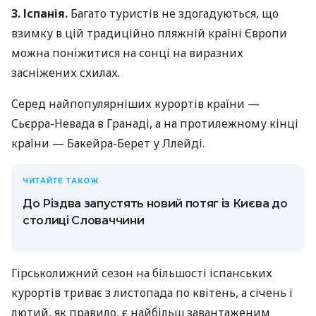
3. Іспанія.
Багато туристів не здогадуються, що
взимку в цій традиційно пляжній країні Європи
можна поніжитися на сонці на виразних
засніжених схилах.
Серед найпопулярніших курортів країни —
Сьєрра-Невада в Гранаді, а на протилежному кінці
країни — Бакейра-Берет у Ллейді.
ЧИТАЙТЕ ТАКОЖ
До Різдва запустять новий потяг із Києва до
столиці Словаччини
Гірськолижний сезон на більшості іспанських
курортів триває з листопада по квітень, а січень і
лютий, як правило, є найбільш завантаженим