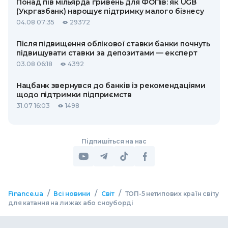
Понад пів мільярда гривень для ФОПів: як UGB
(Укргазбанк) нарощує підтримку малого бізнесу
04.08 07:35
29372
Після підвищення облікової ставки банки почнуть
підвищувати ставки за депозитами — експерт
03.08 06:18
4392
Нацбанк звернувся до банків із рекомендаціями
щодо підтримки підприємств
31.07 16:03
1498
Підпишіться на нас
/
/
/
Finance.ua
Всі новини
Світ
ТОП-5 нетипових країн світу
для катання на лижах або сноуборді