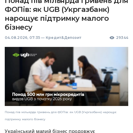
Понад пів мільярда гривень для
ФОПів: як UGB (Укргазбанк)
нарощує підтримку малого
бізнесу
04.08.2026, 07:35
—
Кредит&Депозит
29344
Понад пів мільярда гривень для ФОПів: як UGB (Укргазбанк) нарощує
підтримку малого бізнесу
Український малий бізнес продовжує