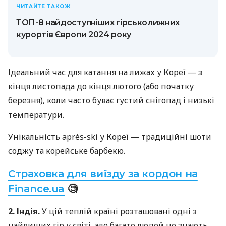
ЧИТАЙТЕ ТАКОЖ
ТОП-8 найдоступніших гірськолижних
курортів Європи 2024 року
Ідеальний час для катання на лижах у Кореї — з
кінця листопада до кінця лютого (або початку
березня), коли часто буває густий снігопад і низькі
температури.
Унікальність après-ski у Кореї — традиційні шоти
соджу та корейське барбекю.
Страховка для виїзду за кордон на
Finance.ua
🧐
2. Індія.
У цій теплій країні розташовані одні з
найвищих гір у світі, але багато людей не знають