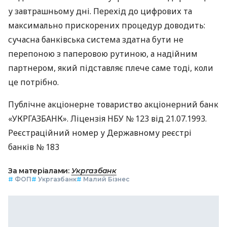
у завтрашньому дні. Перехід до цифрових та
максимально прискорених процедур доводить:
сучасна банківська система здатна бути не
перепоною з паперовою рутиною, а надійним
партнером, який підставляє плече саме тоді, коли
це потрібно.
Публічне акціонерне товариство акціонерний банк
«УКРГАЗБАНК». Ліцензія НБУ № 123 від 21.07.1993.
Реєстраційний номер у Державному реєстрі
банків № 183
За матеріалами:
Укргазбанк
#
ФОП
#
Укргазбанк
#
Малий Бізнес