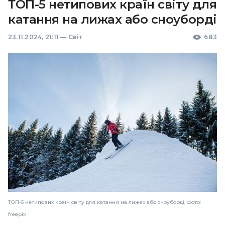
ТОП-5 нетипових країн світу для
катання на лижах або сноуборді
23.11.2024, 21:11
—
Світ
683
ТОП-5 нетипових країн світу для катання на лижах або сноуборді, Фото:
freepik