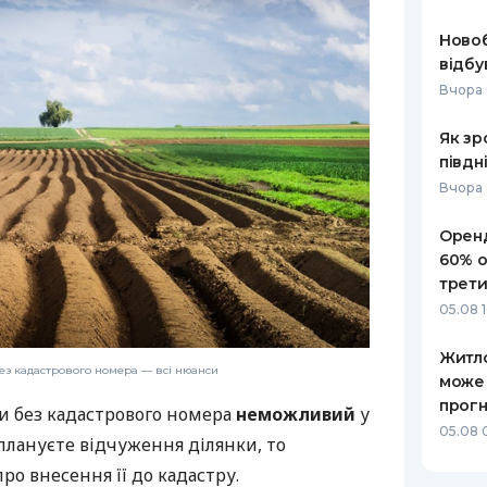
РЕЙТИНГ ДЕБЕТОВИХ
ПУТІВНИ
Ново
КАРТОК
СТРАХУ
відбу
Вчора 
ЩОМІСЯЧНИЙ ОГЛЯД
ВСІ СТРА
КЕШБЕКУ
Як зр
СТРАХОВ
півдн
ПУТІВНИКИ ПО
БАНКІВСЬКИХ КАРТКАХ
ВІДГУКИ
Вчора 
КОМПАНІ
Оренд
ДОСТАВК
60% о
трети
КОНТАКТ
05.08 
Житло
ез кадастрового номера — всі нюанси
може
прогн
и без кадастрового номера
неможливий
у
05.08 
плануєте відчуження ділянки, то
о внесення її до кадастру.