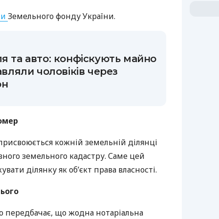
ти
Земельного фонду України.
ля та авто: конфіскують майно
равляли чоловіків через
он
омер
 присвоюється кожній земельній ділянці
вного земельного кадастру. Саме цей
вати ділянку як об’єкт права власності.
нього
о передбачає, що жодна нотаріальна