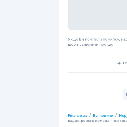
Якщо Ви помітили помилку, виді
щоб повідомити про це.
П
/
/
Finance.ua
Всі новини
Нер
кадастрового номера — всі ню