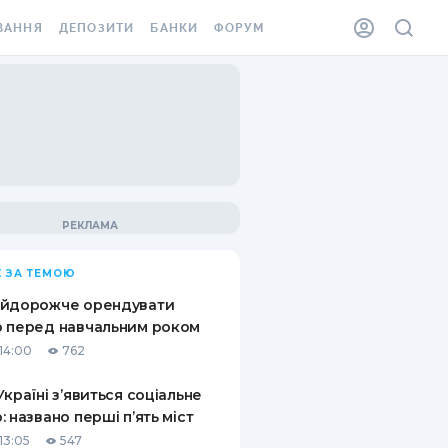
ВАННЯ
ДЕПОЗИТИ
БАНКИ
ФОРУМ
ІЛКА
ВСІ ДЕПОЗИТИ
ВСІ БАНКИ
АННЯ ЖИТЛА ВІД
ДЕПОЗИТИ В USD
ВІДГУКИ ПРО БАНКИ
 ШАХЕДІВ
ДЕПОЗИТИ В EUR
МІКРОФІНАНСОВІ
ХОВКА ЗА КОРДОН
ОРГАНІЗАЦІЇ
БОНУС ДО ДЕПОЗИТІВ
ВІДГУКИ ПРО МФО
УМОВИ АКЦІЇ
КАРТА
 ЗА ТЕМОЮ
ПИТАННЯ ТА ВІДПОВІДІ
ННА ВІНЬЄТКА
айдорожче орендувати
ДЕПОЗИТНИЙ КАЛЬКУЛЯТОР
 перед навчальним роком
 СПІВРОБІТНИКІВ
14:00
762
ПУТІВНИКИ ПО
SSISTANCE
ЗАОЩАДЖЕННЯМ
Україні з’явиться соціальне
: названо перші п’ять міст
АННЯ ВІД
Х ВИПАДКІВ
13:05
547