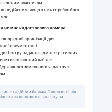
 законним власником.
о недійсним, якщо хтось спробує його
имог.
а не має кадастрового номера
евпорядної організації для
чної документації.
до Центру надання адміністративних
через електронний кабінет.
Державного земельного кадастру з
ом.
і лише надійним банкам. Пропозиції від
вняти за допомогою каталогу на