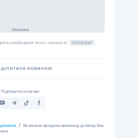
літь необхідний текст і натисніть
Ctrl+Enter
,
ОДІЛИТИСЯ НОВИНОЮ
Підпишіться на нас
/
ухомість
Як можна продати земельну ділянку без
анси