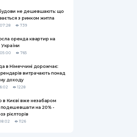
КИ ПО
будови не дешевшають: що
ВАННЮ
вається з ринком житла
07:28
739
ХОВІ ПОЛІСИ
осла оренда квартир на
І КОМПАНІЇ
і України
 ПРО СТРАХОВІ
05:00
765
Ї
а в Німеччині дорожчає:
А І ОПЛАТА
рендарів витрачають понад
ну доходу
И
16:02
1228
 в Києві вже незабаром
 подешевшати на 20% -
оз рієлторів
08:02
1126