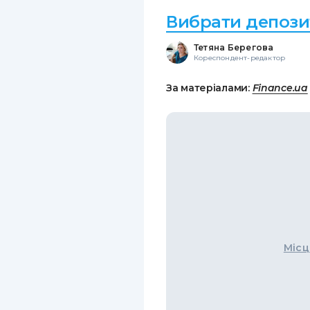
Вибрати депози
Тетяна Берегова
Кореспондент-редактор
За матеріалами:
Finance.ua
Місц