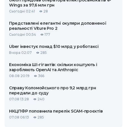
Uklon придбав оператора електросамокатів e-
Wings за 97,6 млн грн
Сьогодні 02:41
28
Представлені елегантні окуляри доповненої
реальності Viture Pro 2
Сьогодні 00:54
177
Uber інвестує понад $10 млрд у роботаксі
Вчора 02:07
285
Економіка ШІ-гігантів: скільки коштують і
заробляють OpenAI та Anthropic
08.08 20:19
366
Справу Коломойського про 9,2 млрд грн
передали до суду
07.08 13:28
240
НКЦПФР поповнила перелік SCAM-проєктів
07.08 06:13
285