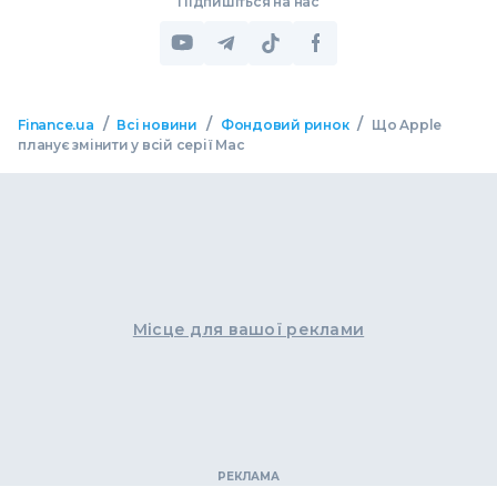
Підпишіться на нас
/
/
/
Finance.ua
Всі новини
Фондовий ринок
Що Apple
планує змінити у всій серії Mac
Місце для вашої реклами