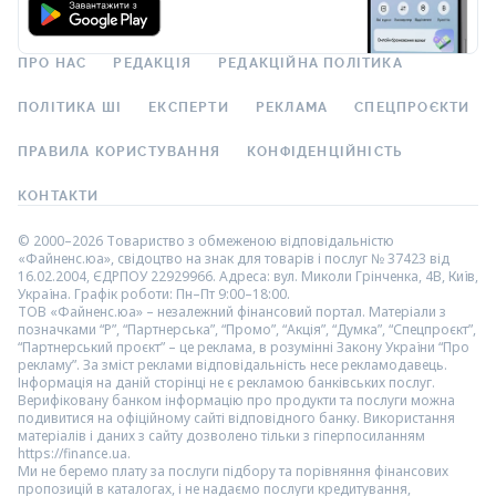
ПРО НАС
РЕДАКЦІЯ
РЕДАКЦІЙНА ПОЛІТИКА
ПОЛІТИКА ШІ
ЕКСПЕРТИ
РЕКЛАМА
СПЕЦПРОЄКТИ
ПРАВИЛА КОРИСТУВАННЯ
КОНФІДЕНЦІЙНІСТЬ
КОНТАКТИ
© 2000–2026 Товариство з обмеженою відповідальністю
«Файненс.юа», свідоцтво на знак для товарів і послуг № 37423 від
16.02.2004, ЄДРПОУ 22929966. Адреса: вул. Миколи Грінченка, 4В, Київ,
Україна. Графік роботи: Пн–Пт 9:00–18:00.
ТОВ «Файненс.юа» – незалежний фінансовий портал. Матеріали з
позначками “Р”, “Партнерська”, “Промо”, “Акція”, “Думка”, “Спецпроєкт”,
“Партнерський проєкт” – це реклама, в розумінні Закону України “Про
рекламу”. За зміст реклами відповідальність несе рекламодавець.
Інформація на даній сторінці не є рекламою банківських послуг.
Верифіковану банком інформацію про продукти та послуги можна
подивитися на офіційному сайті відповідного банку. Використання
матеріалів і даних з сайту дозволено тільки з гіперпосиланням
https://finance.ua.
Ми не беремо плату за послуги підбору та порівняння фінансових
пропозицій в каталогах, і не надаємо послуги кредитування,