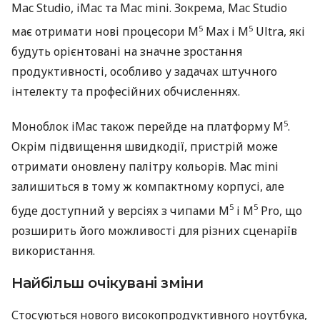
Mac Studio, iMac та Mac mini. Зокрема, Mac Studio
5
5
має отримати нові процесори M
Max і M
Ultra, які
будуть орієнтовані на значне зростання
продуктивності, особливо у задачах штучного
інтелекту та професійних обчисленнях.
5
Моноблок iMac також перейде на платформу M
.
Окрім підвищення швидкодії, пристрій може
отримати оновлену палітру кольорів. Mac mini
залишиться в тому ж компактному корпусі, але
5
5
буде доступний у версіях з чипами M
і M
Pro, що
розширить його можливості для різних сценаріїв
використання.
Найбільш очікувані зміни
Стосуються нового високопродуктивного ноутбука,