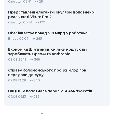
Сьогодні 02:41
28
Представлені елегантні окуляри доповненої
реальності Viture Pro 2
Сьогодні 00:54
177
Uber інвестує понад $10 млрд у роботаксі
Вчора 02:07
285
Економіка ШІ-гігантів: скільки коштують і
заробляють OpenAI та Anthropic
08.08 20:19
366
Справу Коломойського про 9,2 млрд грн
передали до суду
07.08 13:28
240
НКЦПФР поповнила перелік SCAM-проєктів
07.08 06:13
285