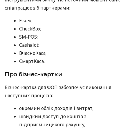
співпрацює з 6 партнерами:
E-чек;
CheckBox;
SM-POS;
Cashalot;
ВчасноКаса;
СмартКаса.
Про бізнес-картки
Бізнес-картка для ФОП забезпечує виконання
наступних процесів:
окремий облік доходів і витрат;
швидкий доступ до коштів з
підприємницького рахунку;