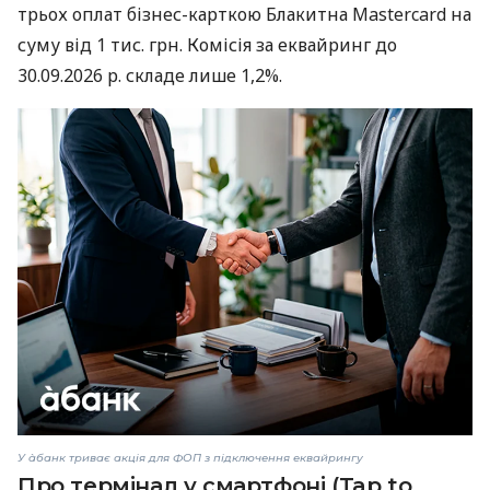
трьох оплат бізнес-карткою Блакитна Mastercard на
суму від 1 тис. грн. Комісія за еквайринг до
30.09.2026 р. складе лише 1,2%.
У àбанк триває акція для ФОП з підключення еквайрингу
Про термінал у смартфоні (Tap to