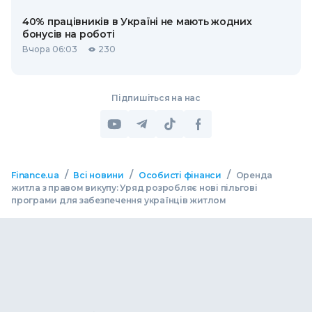
40% працівників в Україні не мають жодних
бонусів на роботі
Вчора 06:03
230
Підпишіться на нас
/
/
/
Finance.ua
Всі новини
Особисті фінанси
Оренда
житла з правом викупу: Уряд розробляє нові пільгові
програми для забезпечення українців житлом