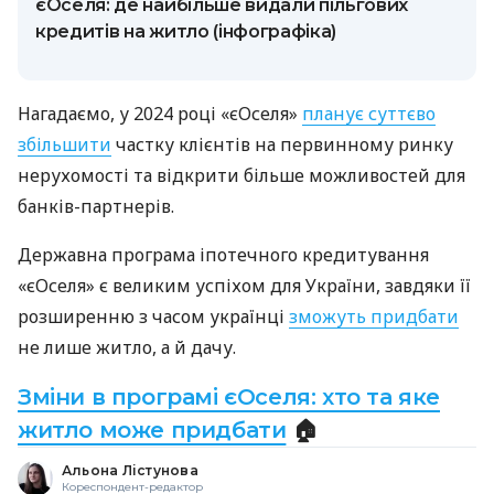
єОселя: де найбільше видали пільгових
кредитів на житло (інфографіка)
Нагадаємо, у 2024 році «єОселя»
планує суттєво
збільшити
частку клієнтів на первинному ринку
нерухомості та відкрити більше можливостей для
банків-партнерів.
Державна програма іпотечного кредитування
«єОселя» є великим успіхом для України, завдяки її
розширенню з часом українці
зможуть придбати
не лише житло, а й дачу.
Зміни в програмі єОселя: хто та яке
житло може придбати
🏠
Альона Лістунова
Кореспондент-редактор