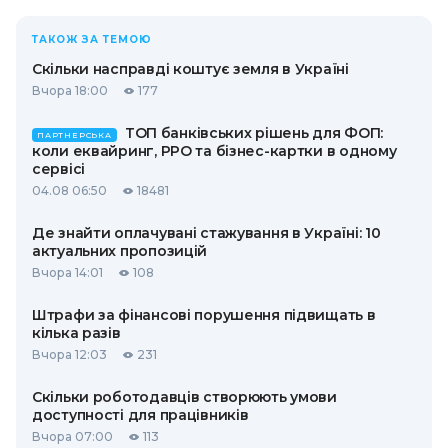
ТАКОЖ ЗА ТЕМОЮ
Скільки насправді коштує земля в Україні
Вчора 18:00
177
ТОП банківських рішень для ФОП:
ПАРТНЕРСЬКА
коли еквайринг, РРО та бізнес-картки в одному
сервісі
04.08 06:50
18481
Де знайти оплачувані стажування в Україні: 10
актуальних пропозицій
Вчора 14:01
108
Штрафи за фінансові порушення підвищать в
кілька разів
Вчора 12:03
231
Скільки роботодавців створюють умови
доступності для працівників
Вчора 07:00
113