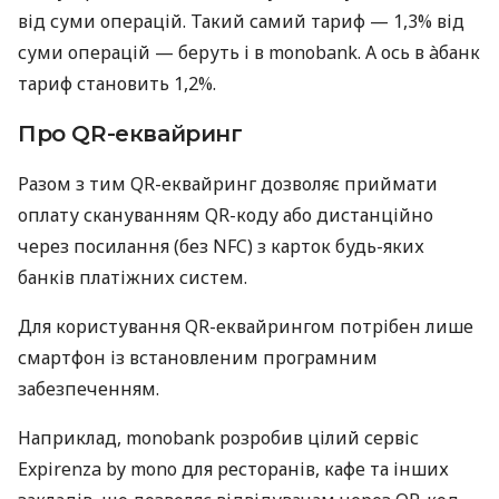
від суми операцій. Такий самий тариф — 1,3% від
суми операцій — беруть і в monobank. А ось в àбанк
тариф становить 1,2%.
Про QR-еквайринг
Разом з тим QR-еквайринг дозволяє приймати
оплату скануванням QR-коду або дистанційно
через посилання (без NFC) з карток будь-яких
банків платіжних систем.
Для користування QR-еквайрингом потрібен лише
смартфон із встановленим програмним
забезпеченням.
Наприклад, monobank розробив цілий сервіс
Expirenza by mono для ресторанів, кафе та інших