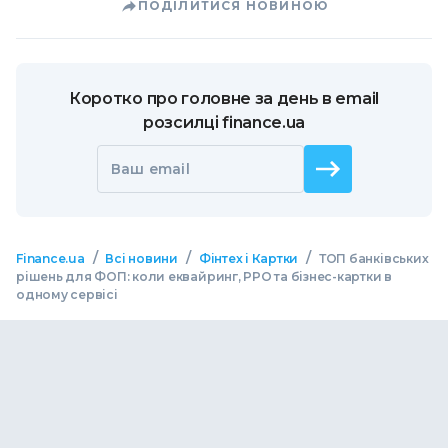
ПОДІЛИТИСЯ НОВИНОЮ
Коротко про головне за день в email
розсилці finance.ua
Ваш email
/
/
/
Finance.ua
Всі новини
Фінтех і Картки
ТОП банківських
рішень для ФОП: коли еквайринг, РРО та бізнес-картки в
одному сервісі