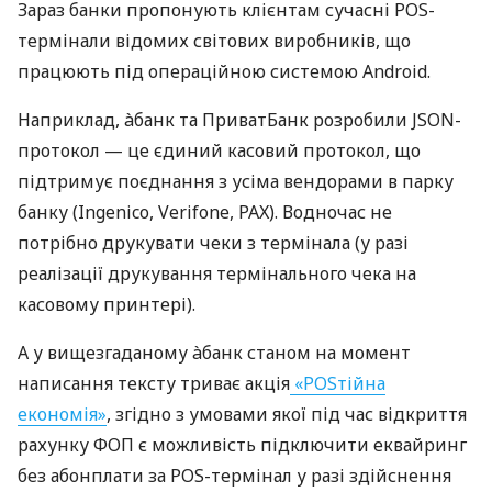
Зараз банки пропонують клієнтам сучасні POS-
термінали відомих світових виробників, що
працюють під операційною системою Android.
Наприклад, àбанк та ПриватБанк розробили JSON-
протокол — це єдиний касовий протокол, що
підтримує поєднання з усіма вендорами в парку
банку (Ingenico, Verifone, PAX). Водночас не
потрібно друкувати чеки з термінала (у разі
реалізації друкування термінального чека на
касовому принтері).
А у вищезгаданому àбанк станом на момент
написання тексту триває акція
«POSтійна
економія»
, згідно з умовами якої під час відкриття
рахунку ФОП є можливість підключити еквайринг
без абонплати за POS-термінал у разі здійснення