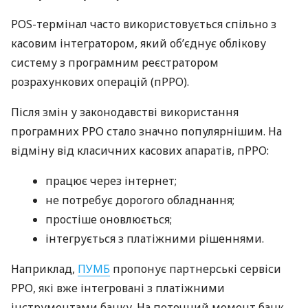
POS-термінал часто використовується спільно з
касовим інтегратором, який об’єднує облікову
систему з програмним реєстратором
розрахункових операцій (пРРО).
Після змін у законодавстві використання
програмних РРО стало значно популярнішим. На
відміну від класичних касових апаратів, пРРО:
працює через інтернет;
не потребує дорогого обладнання;
простіше оновлюється;
інтегрується з платіжними рішеннями.
Наприклад,
ПУМБ
пропонує партнерські сервіси
РРО, які вже інтегровані з платіжними
інструментами банку. На поточний момент банк