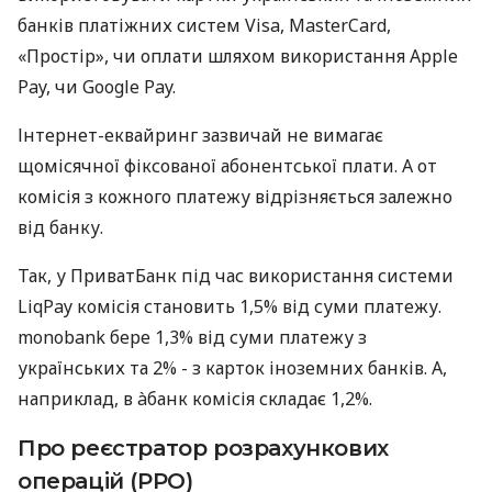
банків платіжних систем Visa, MasterCard,
«Простір», чи оплати шляхом використання Apple
Pay, чи Google Pay.
Інтернет-еквайринг зазвичай не вимагає
щомісячної фіксованої абонентської плати. А от
комісія з кожного платежу відрізняється залежно
від банку.
Так, у ПриватБанк під час використання системи
LiqPay комісія становить 1,5% від суми платежу.
monobank бере 1,3% від суми платежу з
українських та 2% - з карток іноземних банків. А,
наприклад, в àбанк комісія складає 1,2%.
Про реєстратор розрахункових
операцій (РРО)