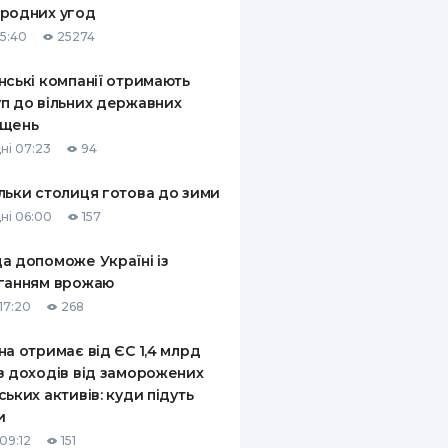
родних угод
КИ ПО
15:40
25274
ВАННЮ
нські компанії отримають
ХОВІ ПОЛІСИ
п до вільних державних
іщень
І КОМПАНІЇ
ні 07:23
94
 ПРО СТРАХОВІ
Ї
льки столиця готова до зими
ні 06:00
157
А І ОПЛАТА
а допоможе Україні із
И
ганням врожаю
17:20
268
на отримає від ЄС 1,4 млрд
з доходів від заморожених
ських активів: куди підуть
и
09:12
151