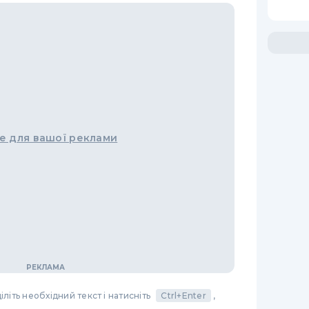
е для вашої реклами
літь необхідний текст і натисніть
Ctrl+Enter
,