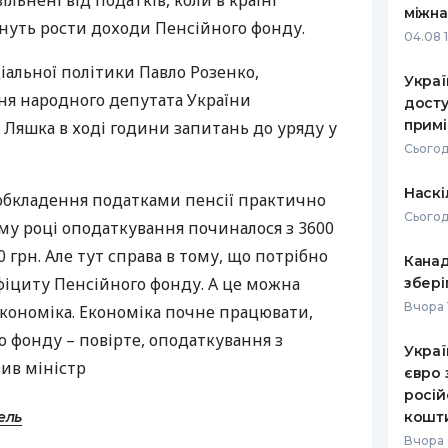
ільнені від податків, коли в країні
міжна
чнуть рости доходи Пенсійного фонду.
РЕЙТИНГ ДЕБЕТОВИХ
ПУТІВНИ
04.08 
КАРТОК
СТРАХУ
ціальної політики Павло Розенко,
Украї
ЩОМІСЯЧНИЙ ОГЛЯД
ВСІ СТРА
ня народного депутата України
досту
КЕШБЕКУ
прим
а Ляшка в ході години запитань до уряду у
СТРАХОВ
Сьогод
ПУТІВНИКИ ПО
БАНКІВСЬКИХ КАРТКАХ
ВІДГУКИ
КОМПАНІ
Наскі
обкладення податками пенсії практично
Сьогод
му році оподаткування починалося з 3600
ДОСТАВК
0 грн. Але тут справа в тому, що потрібно
Канад
КОНТАКТ
іциту Пенсійного фонду. А це можна
збері
Вчора 
економіка. Економіка почне працювати,
 фонду – повірте, оподаткування з
Украї
вив міністр
євро 
росій
ель
кошт
Вчора 