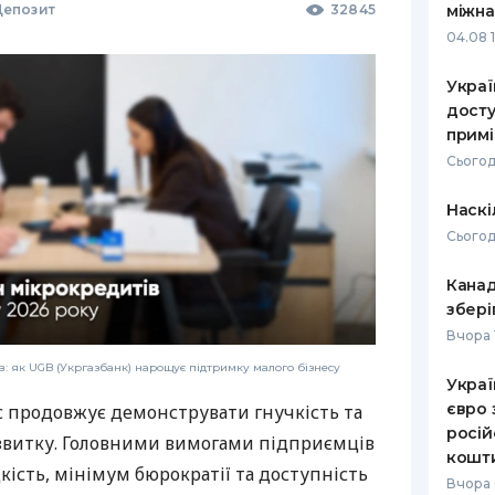
епозит
32845
міжна
04.08 
Украї
досту
прим
Сьогод
Наскі
Сьогод
Канад
збері
Вчора 
: як UGB (Укргазбанк) нарощує підтримку малого бізнесу
Украї
євро 
с продовжує демонструвати гнучкість та
росій
звитку. Головними вимогами підприємців
кошт
дкість, мінімум бюрократії та доступність
Вчора 