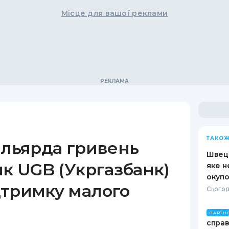
Місце для вашої реклами
ТАКОЖ
ільярда гривень
Швеці
як UGB (Укргазбанк)
яке н
окупо
дтримку малого
Сьогод
ПАРТН
справ