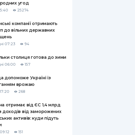
родних угод
15:40
25274
нські компанії отримають
п до вільних державних
іщень
ні 07:23
94
льки столиця готова до зими
ні 06:00
157
а допоможе Україні із
ганням врожаю
17:20
268
на отримає від ЄС 1,4 млрд
з доходів від заморожених
ських активів: куди підуть
и
09:12
151