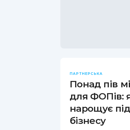
ПАРТНЕРСЬКА
Понад пів м
для ФОПів: 
нарощує пі
бізнесу