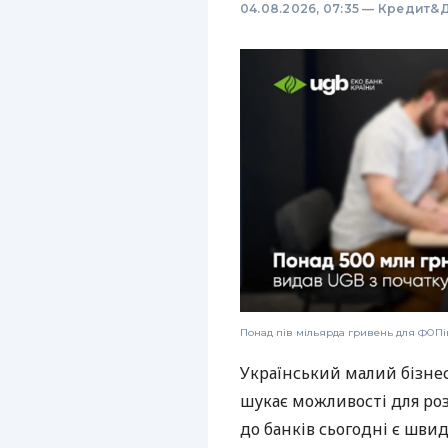
04.08.2026, 07:35
—
Кредит&Д
Понад пів мільярда гривень для ФОПів
Український малий бізне
шукає можливості для ро
до банків сьогодні є шви