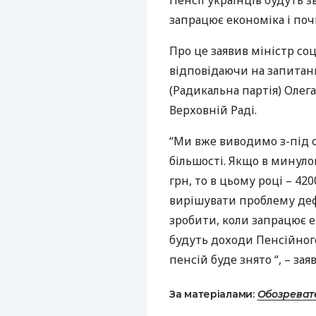
Пенсії українців будуть зв
запрацює економіка і по
Про це заявив міністр со
відповідаючи на запитан
(Радикальна партія) Олег
Верховній Раді.
“Ми вже виводимо з-під 
більшості. Якщо в минуло
грн, то в цьому році – 420
вирішувати проблему деф
зробити, коли запрацює 
будуть доходи Пенсійного
пенсій буде знято “, – зая
За матеріалами:
Обозреват