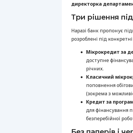
директорка департамент
Три рішення під
Наразі банк пропонує під
розроблені під конкретні
Мікрокредит за д
доступне фінансува
річних.
Класичний мікро
поповнення обігови
(зокрема з можливі
Кредит за програ
для фінансування п
безперебійної робо
Без паперів і ч