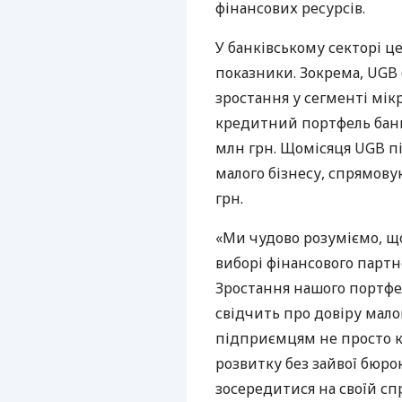
фінансових ресурсів.
У банківському секторі ц
показники. Зокрема, UGB 
зростання у сегменті мік
кредитний портфель банк
млн грн. Щомісяця UGB пі
малого бізнесу, спрямову
грн.
«Ми чудово розуміємо, щ
виборі фінансового партне
Зростання нашого портфе
свідчить про довіру мало
підприємцям не просто к
розвитку без зайвої бюро
зосередитися на своїй спр