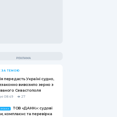
 ЗА ТЕМОЮ
я передасть Україні судно,
езаконно вивозило зерно з
ваного Севастополя
ні 08:49
27
ТОВ «ДАНН.»: судові
ЕРСЬКА
и, комплаєнс та перевірка