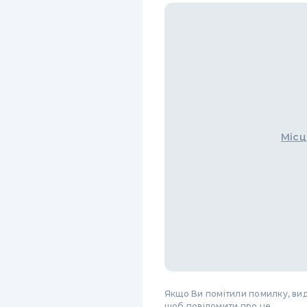
Місц
Якщо Ви помітили помилку, виді
щоб повідомити про це.