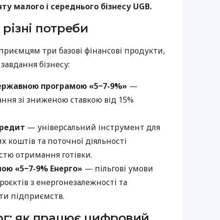
у малого і середнього бізнесу UGB.
 різні потреби
приємцям три базові фінансові продукти,
 завдання бізнесу:
ержавною програмою «5−7-9%»
—
ння зі зниженою ставкою від 15%
кредит
— універсальний інструмент для
х коштів та поточної діяльності
стю отримання готівки.
мою «5−7-9% Енерго»
— пільгові умови
роєктів з енергонезалежності та
ти підприємств.
ерг: як працює цифровий