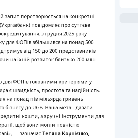
ей запит перетворюється на конкретні
(Укргазбанк) повідомляє про суттєве
рокредитування: з грудня 2025 року
у для ФОПів збільшився на понад 500
дтримує від 150 до 200 представників
ючи на їхній розвиток близько 200 млн
о для ФОПів головними критеріями у
ра є швидкість, простота та надійність.
ля на понад пів мільярда гривень
го бізнесу до UGB. Наша мета - давати
редитні кошти, а зручні інструменти для
кратії, щоб вони могли повністю
аві», — зазначає
Тетяна Корнієнко,