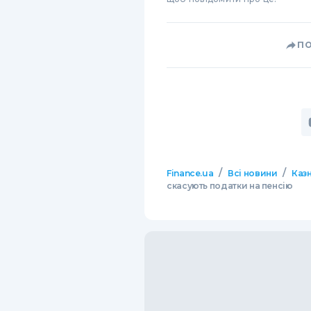
П
/
/
Finance.ua
Всі новини
Казн
скасують податки на пенсію