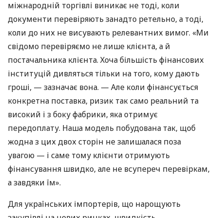
міжнародній торгівлі виникає не тоді, коли
документи перевіряють занадто ретельно, а тоді,
коли до них не висувають релевантних вимог. «Ми
свідомо перевіряємо не лише клієнта, а й
постачальника клієнта. Хоча більшість фінансових
інституцій дивляться тільки на того, кому дають
гроші, — зазначає вона. — Але коли фінансується
конкретна поставка, ризик так само реальний та
високий і з боку фабрики, яка отримує
передоплату. Наша модель побудована так, щоб
жодна з цих двох сторін не залишалася поза
увагою — і саме тому клієнти отримують
фінансування швидко, але не всупереч перевіркам,
а завдяки їм».
Для українських імпортерів, що нарощують
закупівлі на нових ринках, швидкість