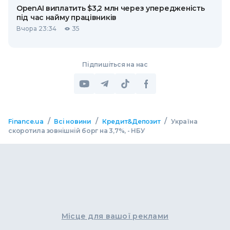
OpenAI виплатить $3,2 млн через упередженість
під час найму працівників
Вчора 23:34
35
Підпишіться на нас
/
/
/
Finance.ua
Всі новини
Кредит&Депозит
Україна
скоротила зовнішній борг на 3,7%, - НБУ
Місце для вашої реклами