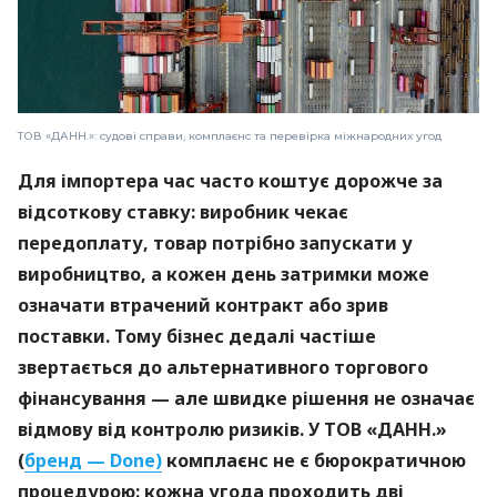
ТОВ «ДАНН.»: судові справи, комплаєнс та перевірка міжнародних угод
Для імпортера час часто коштує дорожче за
відсоткову ставку: виробник чекає
передоплату, товар потрібно запускати у
виробництво, а кожен день затримки може
означати втрачений контракт або зрив
поставки. Тому бізнес дедалі частіше
звертається до альтернативного торгового
фінансування — але швидке рішення не означає
відмову від контролю ризиків. У ТОВ «ДАНН.»
(
бренд — Done)
комплаєнс не є бюрократичною
процедурою: кожна угода проходить дві