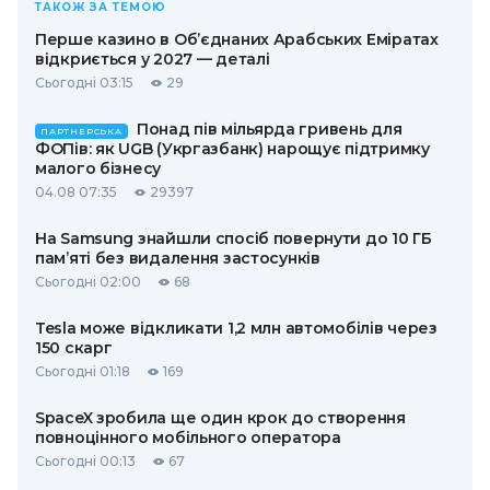
ТАКОЖ ЗА ТЕМОЮ
Перше казино в Об’єднаних Арабських Еміратах
відкриється у 2027 — деталі
Сьогодні 03:15
29
Понад пів мільярда гривень для
ПАРТНЕРСЬКА
ФОПів: як UGB (Укргазбанк) нарощує підтримку
малого бізнесу
04.08 07:35
29397
На Samsung знайшли спосіб повернути до 10 ГБ
пам’яті без видалення застосунків
Сьогодні 02:00
68
Tesla може відкликати 1,2 млн автомобілів через
150 скарг
Сьогодні 01:18
169
SpaceX зробила ще один крок до створення
повноцінного мобільного оператора
Сьогодні 00:13
67