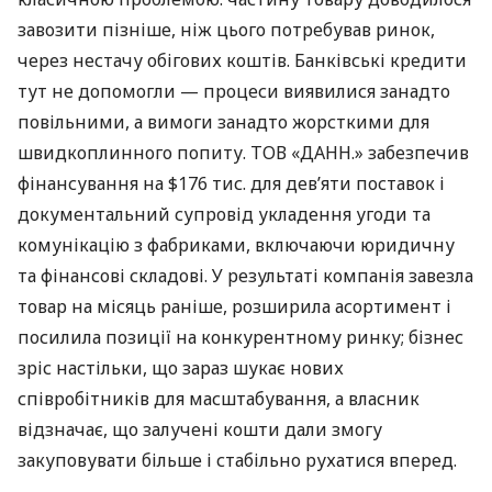
завозити пізніше, ніж цього потребував ринок,
через нестачу обігових коштів. Банківські кредити
тут не допомогли — процеси виявилися занадто
повільними, а вимоги занадто жорсткими для
швидкоплинного попиту. ТОВ «ДАНН.» забезпечив
фінансування на $176 тис. для дев’яти поставок і
документальний супровід укладення угоди та
комунікацію з фабриками, включаючи юридичну
та фінансові складові. У результаті компанія завезла
товар на місяць раніше, розширила асортимент і
посилила позиції на конкурентному ринку; бізнес
зріс настільки, що зараз шукає нових
співробітників для масштабування, а власник
відзначає, що залучені кошти дали змогу
закуповувати більше і стабільно рухатися вперед.