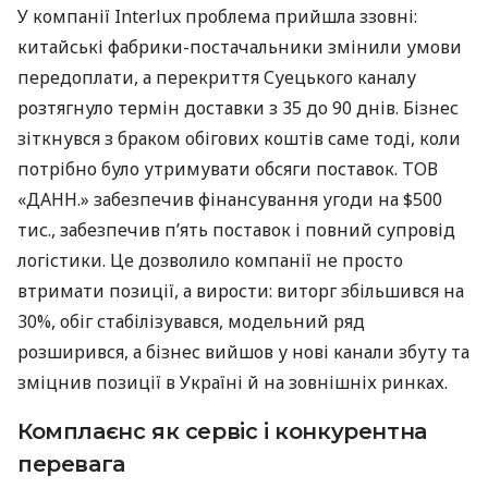
У компанії Interlux проблема прийшла ззовні:
китайські фабрики-постачальники змінили умови
передоплати, а перекриття Суецького каналу
розтягнуло термін доставки з 35 до 90 днів. Бізнес
зіткнувся з браком обігових коштів саме тоді, коли
потрібно було утримувати обсяги поставок. ТОВ
«ДАНН.» забезпечив фінансування угоди на $500
тис., забезпечив п’ять поставок і повний супровід
логістики. Це дозволило компанії не просто
втримати позиції, а вирости: виторг збільшився на
30%, обіг стабілізувався, модельний ряд
розширився, а бізнес вийшов у нові канали збуту та
зміцнив позиції в Україні й на зовнішніх ринках.
Комплаєнс як сервіс і конкурентна
перевага