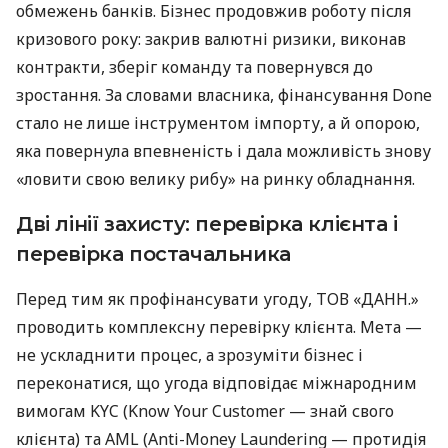
обмежень банків. Бізнес продовжив роботу після
кризового року: закрив валютні ризики, виконав
контракти, зберіг команду та повернувся до
зростання. За словами власника, фінансування Done
стало не лише інструментом імпорту, а й опорою,
яка повернула впевненість і дала можливість знову
«ловити свою велику рибу» на ринку обладнання.
Дві лінії захисту: перевірка клієнта і
перевірка постачальника
Перед тим як профінансувати угоду, ТОВ «ДАНН.»
проводить комплексну перевірку клієнта. Мета —
не ускладнити процес, а зрозуміти бізнес і
переконатися, що угода відповідає міжнародним
вимогам KYC (Know Your Customer — знай свого
клієнта) та AML (Anti-Money Laundering — протидія