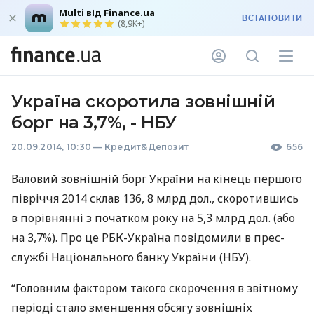
Multi від Finance.ua
ВСТАНОВИТИ
(8,9K+)
Україна скоротила зовнішній
борг на 3,7%, - НБУ
20.09.2014, 10:30
—
Кредит&Депозит
656
Валовий зовнішній борг України на кінець першого
півріччя 2014 склав 136, 8 млрд дол., скоротившись
в порівнянні з початком року на 5,3 млрд дол. (або
на 3,7%). Про це
РБК
-Україна повідомили в прес-
службі Національного банку України (
НБУ
).
“Головним фактором такого скорочення в звітному
періоді стало зменшення обсягу зовнішніх