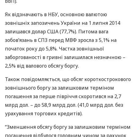
ВВП
).
Як відзначають в
НБУ
, основною валютою
зовнішніх запозичень України на 1 липня 2014
залишався долар
США
(77,7%). Питома вага
зобов’язань в
СПЗ
перед
МВФ
зросла з 5,1% на
початок року до 5,8%. Частка зовнішньої
заборгованості в гривні залишилася незначною –
2,5% від валового обсягу боргу.
Також повідомляється, що обсяг короткострокового
зовнішнього боргу за залишковим терміном
погашення за перше півріччя скоротився на 2,7
млрд дол. – до 58,9 млрд дол. (41,0 млрд дол. без
урахування торгових кредитів).
“Зменшення обсягу боргу за залишковим терміном
погашення відбулося головним чином за рахунок