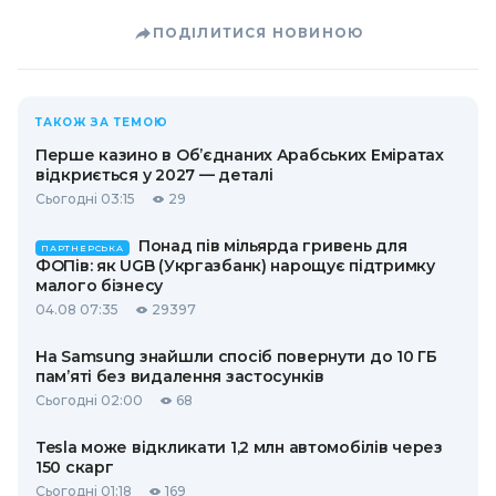
ПОДІЛИТИСЯ НОВИНОЮ
ТАКОЖ ЗА ТЕМОЮ
Перше казино в Об’єднаних Арабських Еміратах
відкриється у 2027 — деталі
Сьогодні 03:15
29
Понад пів мільярда гривень для
ПАРТНЕРСЬКА
ФОПів: як UGB (Укргазбанк) нарощує підтримку
малого бізнесу
04.08 07:35
29397
На Samsung знайшли спосіб повернути до 10 ГБ
пам’яті без видалення застосунків
Сьогодні 02:00
68
Tesla може відкликати 1,2 млн автомобілів через
150 скарг
Сьогодні 01:18
169