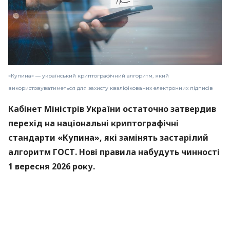
«Купина» — український криптографічний алгоритм, який
використовуватиметься для захисту кваліфікованих електронних підписів
Кабінет Міністрів України остаточно затвердив
перехід на національні криптографічні
стандарти «Купина», які замінять застарілий
алгоритм ГОСТ. Нові правила набудуть чинності
1 вересня 2026 року.
Про це
повідомили
в Міністерстві цифрової
трансформації.
«Купина» — український криптографічний