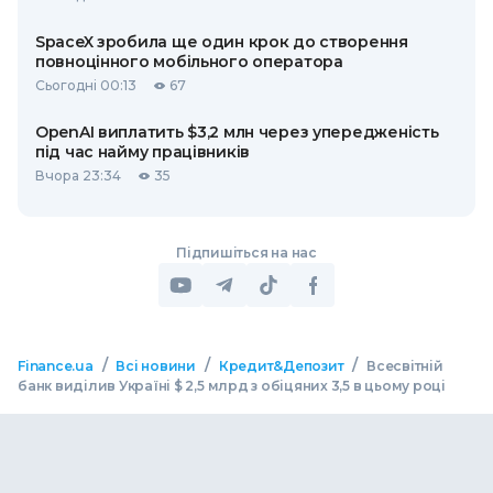
SpaceX зробила ще один крок до створення
повноцінного мобільного оператора
Сьогодні 00:13
67
OpenAI виплатить $3,2 млн через упередженість
під час найму працівників
Вчора 23:34
35
Підпишіться на нас
/
/
/
Finance.ua
Всі новини
Кредит&Депозит
Всесвітній
банк виділив Україні $ 2,5 млрд з обіцяних 3,5 в цьому році