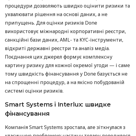
процедури дозволяють швидко оцінити ризики та
ухвалювати рішення на основі даних, а не
припущень. Для оцінки ризиків Done
використовує міжнародні корпоративні реєстри,
санкційні бази даних, AML- та KYC-інструменти,
відкриті державні реєстри та аналіз медіа.
Поєднання цих джерел формує комплексну
картину ризику для кожної окремої угоди — і саме
тому швидкість фінансування у Done базується не
на спрощенні процедур, а на якісно побудованій
системі оцінки ризиків.
Smart Systems і Interlux: швидке
фінансування
Компанія Smart Systems зростала, але зіткнулася з
класичною проблемою: частину товару доводилося