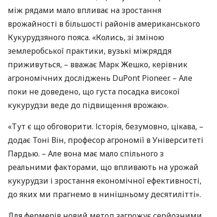
між рядами мало впливає на зростання
врожайності в більшості районів американського
Кукурудзяного пояса. «Колись, зі зміною
землеробської практики, вузькі міжряддя
приживуться, – вважає Марк Жешко, керівник
агрономічних досліджень DuPont Pioneer. – Але
поки не доведено, що густа посадка високої
кукурудзи веде до підвищення врожаю».
«Тут є що обговорити. Історія, безумовно, цікава, –
додає Тоні Він, професор агрономії в Університеті
Пардью. – Але вона має мало спільного з
реальними факторами, що впливають на урожай
кукурудзи і зростання економічної ефективності,
до яких ми прагнемо в нинішньому десятилітті».
Для фермерів новий метод загрожує серйозними