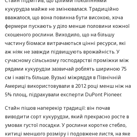
Стайн підмітив, що цілими поколіннями
кукурудза майже не змінювалася. Традиційно
вважалося, що вона повинна бути високою, хоча
фермери пускають у діло менше половини кожної
скошеного рослини. Виходило, що на більшу
частину біомаси витрачаються цінні ресурси, які
аж ніяк не завжди підвищують врожайність. У
сучасному сільському господарстві проміжки між
рядами кукурудзи зазвичай роблять шириною 75
см і навіть більше. Вузькі міжряддя в Північній
Америці використовували в 2012 році менш ніж на
5% площ, підрахували експерти DuPont Pioneer.
Стайн пішов наперекір традиції: він почав
виводити сорт кукурудзи, який прекрасно росте в
умовах густої посадки. У рослини коротке стебло,
китиці меншого розміру і подовжене листя, на яке