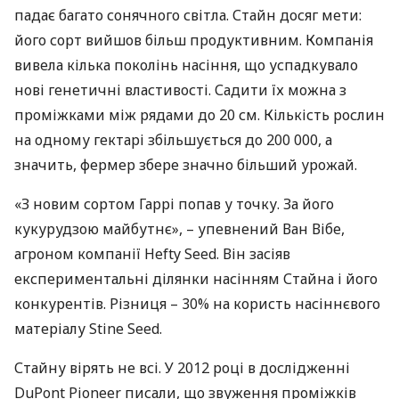
падає багато сонячного світла. Стайн досяг мети:
його сорт вийшов більш продуктивним. Компанія
вивела кілька поколінь насіння, що успадкувало
нові генетичні властивості. Садити їх можна з
проміжками між рядами до 20 см. Кількість рослин
на одному гектарі збільшується до 200 000, а
значить, фермер збере значно більший урожай.
«З новим сортом Гаррі попав у точку. За його
кукурудзою майбутнє», – упевнений Ван Вібе,
агроном компанії Hefty Seed. Він засіяв
експериментальні ділянки насінням Стайна і його
конкурентів. Різниця – 30% на користь насіннєвого
матеріалу Stine Seed.
Стайну вірять не всі. У 2012 році в дослідженні
DuPont Pioneer писали, що звуження проміжків