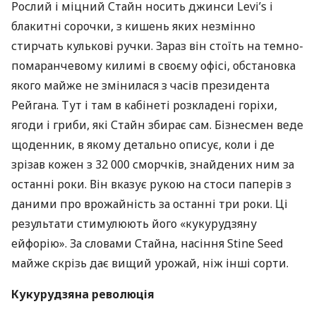
Рослий і міцний Стайн носить джинси Levi’s і
блакитні сорочки, з кишень яких незмінно
стирчать кулькові ручки. Зараз він стоїть на темно-
помаранчевому килимі в своєму офісі, обстановка
якого майже не змінилася з часів президента
Рейгана. Тут і там в кабінеті розкладені горіхи,
ягоди і гриби, які Стайн збирає сам. Бізнесмен веде
щоденник, в якому детально описує, коли і де
зрізав кожен з 32 000 сморчків, знайдених ним за
останні роки. Він вказує рукою на стоси паперів з
даними про врожайність за останні три роки. Ці
результати стимулюють його «кукурудзяну
ейфорію». За словами Стайна, насіння Stine Seed
майже скрізь дає вищий урожай, ніж інші сорти.
Кукурудзяна революція