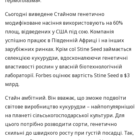
гермоплазма».
Сьогодні виведене Стайном генетично
модифіковане насіння використовують на 60%
площ, відведених у
США
під сою. Компанія
успішно працює в Південній Африці і на інших
зарубіжних ринках. Крім сої Stine Seed займається
селекцією кукурудзи, вдосконалюючи генетичні
властивості рослин у власній біотехнологічній
лабораторії. Forbes оцінює вартість Stine Seed в $3
млрд.
Стайн амбітний. Він вважає, що зможе подвоїти
світове виробництво кукурудзи – найпопулярнішої
на планеті сільськогосподарської культури. Для
цього потрібно розводити сорти, генетично
схильні до швидкого росту при густій посадці. Так,