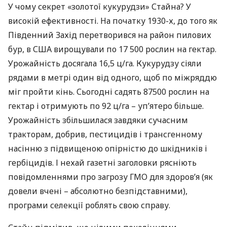
У чому секрет «золотої кукурудзи» Стайна? У
високій ефективності. На початку 1930-х, до того як
Південний Захід перетворився на район пилових
бур, в
США
вирощували по 17 500 рослин на гектар.
Урожайність досягала 16,5 ц/га. Кукурудзу сіяли
рядами в метрі один від одного, щоб по міжряддю
міг пройти кінь. Сьогодні садять 87500 рослин на
гектар і отримують по 92 ц/га – уп’ятеро більше.
Урожайність збільшилася завдяки сучасним
тракторам, добрив, пестицидів і трансгенному
насінню з підвищеною опірністю до шкідників і
гербіцидів. І нехай газетні заголовки рясніють
повідомленнями про загрозу
ГМО
для здоров’я (як
довели вчені – абсолютно безпідставними),
програми селекції роблять свою справу.