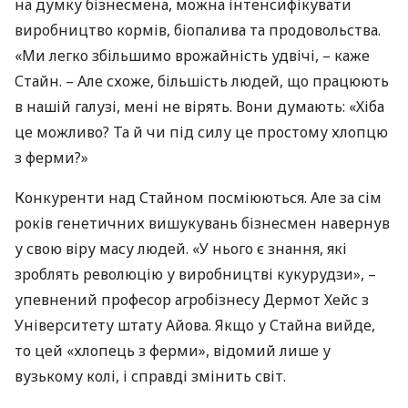
на думку бізнесмена, можна інтенсифікувати
виробництво кормів, біопалива та продовольства.
«Ми легко збільшимо врожайність удвічі, – каже
Стайн. – Але схоже, більшість людей, що працюють
в нашій галузі, мені не вірять. Вони думають: «Хіба
це можливо? Та й чи під силу це простому хлопцю
з ферми?»
Конкуренти над Стайном посміюються. Але за сім
років генетичних вишукувань бізнесмен навернув
у свою віру масу людей. «У нього є знання, які
зроблять революцію у виробництві кукурудзи», –
упевнений професор агробізнесу Дермот Хейс з
Університету штату Айова. Якщо у Стайна вийде,
то цей «хлопець з ферми», відомий лише у
вузькому колі, і справді змінить світ.