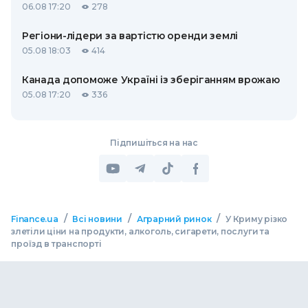
06.08 17:20
278
Регіони-лідери за вартістю оренди землі
05.08 18:03
414
Канада допоможе Україні із зберіганням врожаю
05.08 17:20
336
Підпишіться на нас
/
/
/
Finance.ua
Всі новини
Аграрний ринок
У Криму різко
злетіли ціни на продукти, алкоголь, сигарети, послуги та
проїзд в транспорті