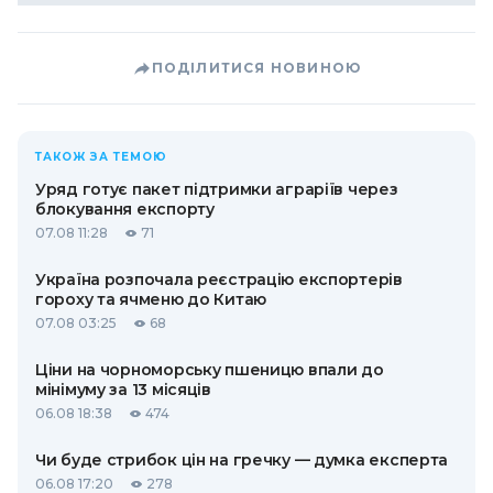
ПОДІЛИТИСЯ НОВИНОЮ
ТАКОЖ ЗА ТЕМОЮ
Уряд готує пакет підтримки аграріїв через
блокування експорту
07.08 11:28
71
Україна розпочала реєстрацію експортерів
гороху та ячменю до Китаю
07.08 03:25
68
Ціни на чорноморську пшеницю впали до
мінімуму за 13 місяців
06.08 18:38
474
Чи буде стрибок цін на гречку — думка експерта
06.08 17:20
278