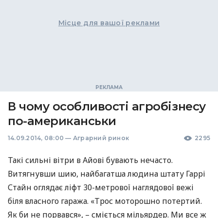
Місце для вашої реклами
В чому особливості агробізнесу
по-американськи
14.09.2014, 08:00
—
Аграрний ринок
2295
Такі сильні вітри в Айові бувають нечасто.
Витягнувши шию, найбагатша людина штату Гаррі
Стайн оглядає ліфт 30-метрової наглядової вежі
біля власного гаража. «Трос моторошно потертий.
Як би не порвався», – сміється мільярдер. Ми все ж