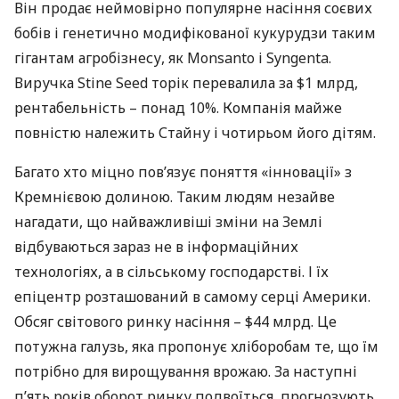
Він продає неймовірно популярне насіння соєвих
бобів і генетично модифікованої кукурудзи таким
гігантам агробізнесу, як Monsanto і Syngenta.
Виручка Stine Seed торік перевалила за $1 млрд,
рентабельність – понад 10%. Компанія майже
повністю належить Стайну і чотирьом його дітям.
Багато хто міцно пов’язує поняття «інновації» з
Кремнієвою долиною. Таким людям незайве
нагадати, що найважливіші зміни на Землі
відбуваються зараз не в інформаційних
технологіях, а в сільському господарстві. І їх
епіцентр розташований в самому серці Америки.
Обсяг світового ринку насіння – $44 млрд. Це
потужна галузь, яка пропонує хліборобам те, що їм
потрібно для вирощування врожаю. За наступні
п’ять років оборот ринку подвоїться, прогнозують