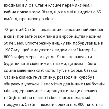
входимо в ліфт. Стайн клацає перемикачем, і
кабіна повзе вгору. Вітер, що дме зі швидкістю 65
км/год, пронизує до кісток.
72-річний Стайн – засновник і власник найбільшої
в світі приватної компанії з виробництва насіння
Stine Seed. Спостережну вишку він побудував ще в
1987-му, щоб милуватися видом своєї імперії –
6000 га фермерських угідь. Якщо не рахувати
будиночка зі скляними стінами, ця вежа – його
єдина маленька слабкість. Тут, на фермі, батько
Стайна колись гнув спину, розводячи худобу і
збираючи урожай. Непомітно для інших майбутній
мільярдер навчився вирощувати на цих землях
найцінніші на планеті сільськогосподарські
продукти. Стайн – власник більш ніж 900 патентів.