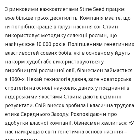
З ринковими важкоатлетами Stine Seed працює
вже більше трьох десятиліть. Компанія має те, що
їй потрібно: краще в галузі насіння сої. Стайн
використовує методику селекції рослин, що
налічує вже 10 000 років. Поліпшенням генетичних
властивостей соєвих бобів, які в основному йдуть
на корм худобі або використовуються у
виробництві рослинної олії, бізнесмен займається
з 1960-х. Нехай технологія давня, зате новаторська
стратегія на основі наукових даних у поєднанні з
лідерськими якостями Стайна дають відмінні
результати. Свій внесок зробила і класична трудова
етика Середнього Заходу. Розповідаючи про
здобутки власної компанії, бізнесмен хвалиться: «У
нас найкраща в світі генетична основа насіння –