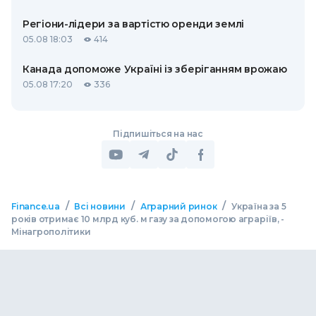
Регіони-лідери за вартістю оренди землі
05.08 18:03
414
Канада допоможе Україні із зберіганням врожаю
05.08 17:20
336
Підпишіться на нас
/
/
/
Finance.ua
Всі новини
Аграрний ринок
Україна за 5
років отримає 10 млрд куб. м газу за допомогою аграріїв, -
Мінагрополітики