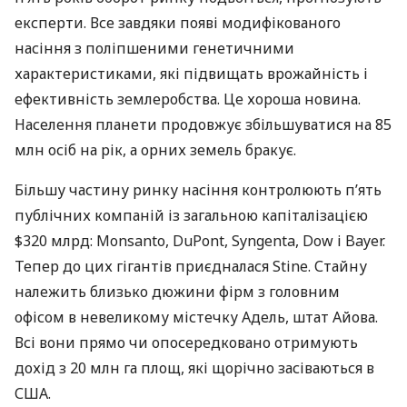
експерти. Все завдяки появі модифікованого
насіння з поліпшеними генетичними
характеристиками, які підвищать врожайність і
ефективність землеробства. Це хороша новина.
Населення планети продовжує збільшуватися на 85
млн осіб на рік, а орних земель бракує.
Більшу частину ринку насіння контролюють п’ять
публічних компаній із загальною капіталізацією
$320 млрд: Monsanto, DuPont, Syngenta, Dow і Bayer.
Тепер до цих гігантів приєдналася Stine. Стайну
належить близько дюжини фірм з головним
офісом в невеликому містечку Адель, штат Айова.
Всі вони прямо чи опосередковано отримують
дохід з 20 млн га площ, які щорічно засіваються в
США
.