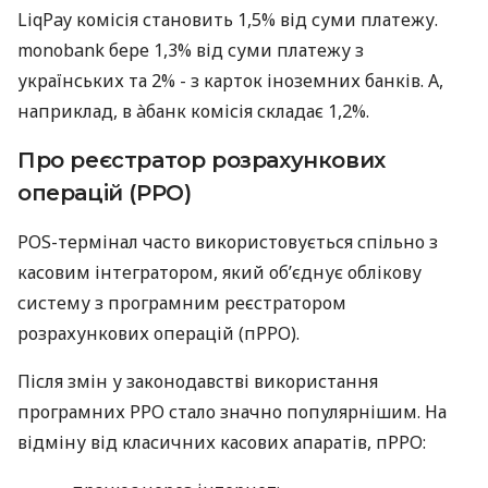
LiqPay комісія становить 1,5% від суми платежу.
monobank бере 1,3% від суми платежу з
українських та 2% - з карток іноземних банків. А,
наприклад, в àбанк комісія складає 1,2%.
Про реєстратор розрахункових
операцій (РРО)
POS-термінал часто використовується спільно з
касовим інтегратором, який об’єднує облікову
систему з програмним реєстратором
розрахункових операцій (пРРО).
Після змін у законодавстві використання
програмних РРО стало значно популярнішим. На
відміну від класичних касових апаратів, пРРО: