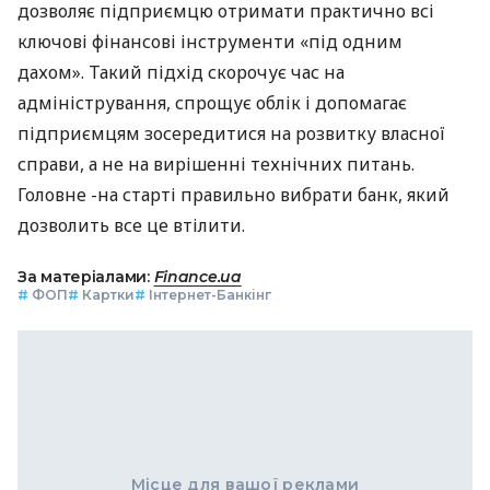
дозволяє підприємцю отримати практично всі
ключові фінансові інструменти «під одним
дахом». Такий підхід скорочує час на
адміністрування, спрощує облік і допомагає
підприємцям зосередитися на розвитку власної
справи, а не на вирішенні технічних питань.
Головне -на старті правильно вибрати банк, який
дозволить все це втілити.
За матеріалами:
Finance.ua
#
ФОП
#
Картки
#
Інтернет-Банкінг
Місце для вашої реклами