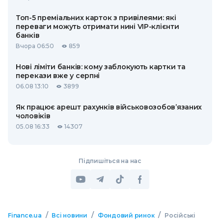
Топ-5 преміальних карток з привілеями: які
переваги можуть отримати нині VIP-клієнти
банків
Вчора 06:50
859
Нові ліміти банків: кому заблокують картки та
перекази вже у серпні
06.08 13:10
3899
Як працює арешт рахунків військовозобов’язаних
чоловіків
05.08 16:33
14307
Підпишіться на нас
/
/
/
Finance.ua
Всі новини
Фондовий ринок
Російські