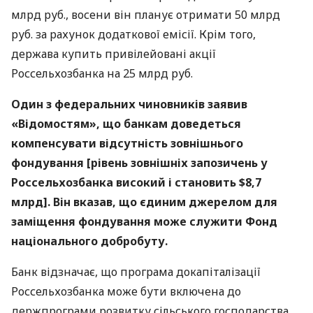
млрд руб., восени він планує отримати 50 млрд
руб. за рахунок додаткової емісії. Крім того,
держава купить привілейовані акції
Россельхозбанка на 25 млрд руб.
Один з федеральних чиновників заявив
«Відомостям», що банкам доведеться
компенсувати відсутність зовнішнього
фондування [рівень зовнішніх запозичень у
Россельхозбанка високий і становить $8,7
млрд]. Він вказав, що єдиним джерелом для
заміщення фондування може служити Фонд
національного добробуту.
Банк відзначає, що програма докапіталізації
Россельхозбанка може бути включена до
держпрограми розвитку сільського господарства.