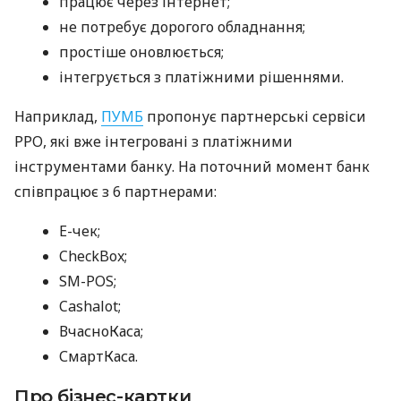
працює через інтернет;
не потребує дорогого обладнання;
простіше оновлюється;
інтегрується з платіжними рішеннями.
Наприклад,
ПУМБ
пропонує партнерські сервіси
РРО, які вже інтегровані з платіжними
інструментами банку. На поточний момент банк
співпрацює з 6 партнерами:
E-чек;
CheckBox;
SM-POS;
Cashalot;
ВчасноКаса;
СмартКаса.
Про бізнес-картки