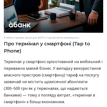
У àбанк триває акція для ФОП з підключення еквайрингу
Про термінал у смартфоні (Tap to
Phone)
Термінал у смартфоні орієнтований на мобільний і
переважно малий бізнес. У випадку використання
власного пристрою (смартфону) тариф на послугу
зазвичай не містить щомісячної абонплати
(300−500 грн як у терміналах, що надаються
банками) — тому з погляду витрат, «термінал в
смартфоні» є більш економним.