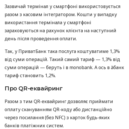
Зазвичай термінал у смартфоні використовується
разом з касовим інтегратором. Кошти у випадку
використання термінала у смартфоні
зараховуються на рахунок клієнта на наступний
день після проведення оплати.
Так, у ПриватБанк така послуга коштуватиме 1,3%
від суми операцій. Такий самий тариф — 1,3% від
суми операцій — беруть і в monobank. А ось в àбанк
тариф становить 1,2%.
Про QR-еквайринг
Разом з тим QR-еквайринг дозволяє приймати
оплату скануванням QR-коду або дистанційно
через посилання (без NFC) з карток будь-яких
банків платіжних систем.