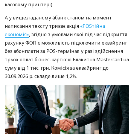
касовому принтері).
А у вищезгаданому àбанк станом на момент
написання тексту триває акція
«POSтійна
економія»
, згідно з умовами якої під час відкриття
рахунку ФОП є можливість підключити еквайринг
без абонплати за POS-термінал у разі здійснення
трьох оплат бізнес-карткою Блакитна Mastercard на
суму від 1 тис. грн. Комісія за еквайринг до
30.09.2026 р. складе лише 1,2%.