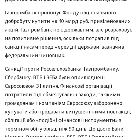
Газпромбанк пропонує Фонду національного
добробуту купити на 40 млрд руб. привілейованих
акцій. Газпромбанк не є державним, але розраховує
на позитивне рішення, оскільки потрапив під
санкції насамперед через дії держави, зазначив
федеральний чиновник.
Санкції проти Россельхозбанка, Газпромбанку,
Сбербанку,
ВТБ
і
ЗЕБ
а були оприлюднені
Євросоюзом 31 липня. Фінансові організації
потрапили під обмежувальні заходи, за якими
громадянам і компаніям Євросоюзу заборонено
купувати або продавати випущені ними нові акції,
облігації або «подібні фінансові інструменти» з
терміном обігу більш ніж 90 днів. До цього Банк