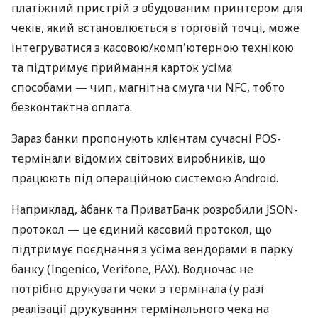
платіжний пристрій з вбудованим принтером для
чеків, який встановлюється в торговій точці, може
інтегруватися з касовою/комп'ютерною технікою
та підтримує приймання карток усіма
способами — чип, магнітна смуга чи NFC, тобто
безконтактна оплата.
Зараз банки пропонують клієнтам сучасні POS-
термінали відомих світових виробників, що
працюють під операційною системою Android.
Наприклад, àбанк та ПриватБанк розробили JSON-
протокол — це єдиний касовий протокол, що
підтримує поєднання з усіма вендорами в парку
банку (Ingenico, Verifone, PAX). Водночас не
потрібно друкувати чеки з термінала (у разі
реалізації друкування термінального чека на