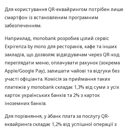
Для користування QR-еквайрингом потрібен лише
смартфон із встановленим програмним
забезпеченням.
Наприклад, monobank розробив цілий сервіс
Expirenza by mono для ресторанів, кафе та інших
закладів, що дозволяє відвідувачам через QR-код
переглядати меню, оплачувати рахунок (зокрема
Apple/Google Pay), залишати чайові та відгуки без
участі офіціанта. Комісія за приймання таких
платежів у monobank складає 1,3% від суми з усіх
карток українських банків та 2% з карток
іноземних банків.
Для порівняння, у àбанк плата за послугу QR-
еквайринга складає 1,2% від успішної операції з