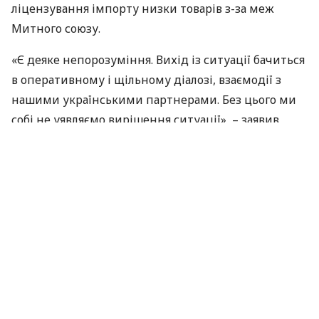
ліцензування імпорту низки товарів з-за меж
Митного союзу.
«Є деяке непорозуміння. Вихід із ситуації бачиться
в оперативному і щільному діалозі, взаємодії з
нашими українськими партнерами. Без цього ми
собі не уявляємо вирішення ситуації», – заявив
журналістам у середу директор департаменту
зовнішньоекономічної діяльності
МЗС
Білорусії
Ігор Назарук. Чиновник висловив сподівання, що
торговий конфлікт між сусідами може бути
залагоджено «вже в перспективі найближчих
десяти днів».
Ще минулого тижня прес-секретар
МЗС
Білорусі
Дмитро Мирончик загрожував Києву прийняттям
«заходів адекватного реагування» у зв’язку з тим,