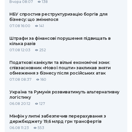
Вчора 08:07
138
НБУ спростив реструктуризацію боргів для
бізнесу: що змінилося
07.08 16:00
141
Штрафи за фінансові порушення підвищать в
кілька разів
07.08 12:03
252
Податкові канікули та вільні економічні зони:
співзасновник «Нової пошти» закликав зняти
обмеження з бізнесу після російських атак
07.08 08:37
160
Україна та Румунія розвиватимуть альтернативну
логістику
06.08 20:12
127
Мінфін у липні забезпечив перерахування з
держбюджету 19,6 млрд грн трансфертів
06.08 11:23
553