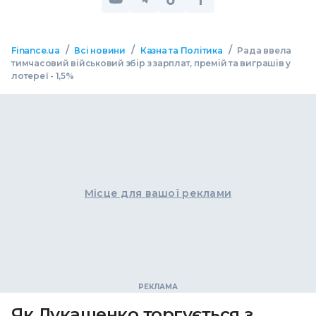
/
/
/
Finance.ua
Всі новини
Казна та Політика
Рада ввела
тимчасовий військовий збір з зарплат, премій та виграшів у
лотереї - 1,5%
Місце для вашої реклами
Як Лукашенко торгується з