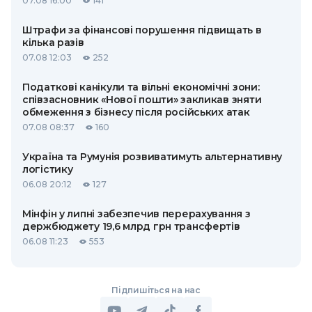
07.08 16:00
141
Штрафи за фінансові порушення підвищать в
кілька разів
07.08 12:03
252
Податкові канікули та вільні економічні зони:
співзасновник «Нової пошти» закликав зняти
обмеження з бізнесу після російських атак
07.08 08:37
160
Україна та Румунія розвиватимуть альтернативну
логістику
06.08 20:12
127
Мінфін у липні забезпечив перерахування з
держбюджету 19,6 млрд грн трансфертів
06.08 11:23
553
Підпишіться на нас