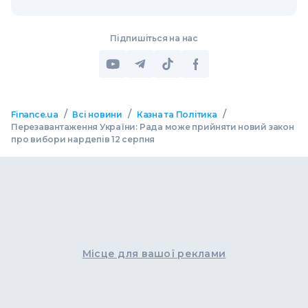
Підпишіться на нас
/
/
/
Finance.ua
Всі новини
Казна та Політика
Перезавантаження України: Рада може прийняти новий закон
про вибори нардепів 12 серпня
Місце для вашої реклами