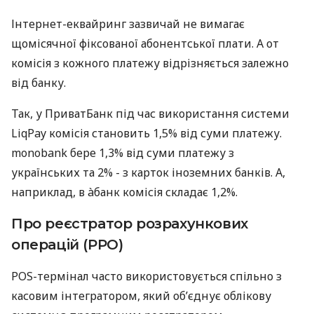
Інтернет-еквайринг зазвичай не вимагає
щомісячної фіксованої абонентської плати. А от
комісія з кожного платежу відрізняється залежно
від банку.
Так, у ПриватБанк під час використання системи
LiqPay комісія становить 1,5% від суми платежу.
monobank бере 1,3% від суми платежу з
українських та 2% - з карток іноземних банків. А,
наприклад, в àбанк комісія складає 1,2%.
Про реєстратор розрахункових
операцій (РРО)
POS-термінал часто використовується спільно з
касовим інтегратором, який об’єднує облікову