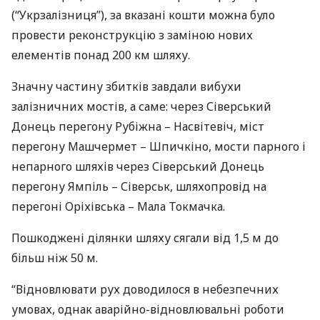
(“Укрзалізниця”), за вказані кошти можна було
провести реконструкцію з заміною нових
елементів понад 200 км шляху.
Значну частину збитків завдали вибухи
залізничних мостів, а саме: через Сіверський
Донець перегону Рубіжна – Насвітевіч, міст
перегону Машчермет – Шпичкіно, мости парного і
непарного шляхів через Сіверський Донець
перегону Ямпіль – Сіверськ, шляхопровід на
перегоні Оріхівська – Мала Токмачка.
Пошкоджені ділянки шляху сягали від 1,5 м до
більш ніж 50 м.
“Відновлювати рух доводилося в небезпечних
умовах, однак аварійно-відновлювальні роботи