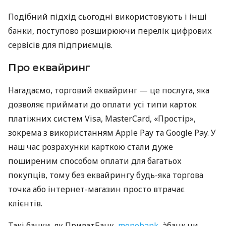
Подібний підхід сьогодні використовують і інші
банки, поступово розширюючи перелік цифрових
сервісів для підприємців.
Про еквайринг
Нагадаємо, торговий еквайринг — це послуга, яка
дозволяє приймати до оплати усі типи карток
платіжних систем Visa, MasterCard, «Простір»,
зокрема з використанням Apple Pay та Google Pay. У
наш час розрахунки карткою стали дуже
поширеним способом оплати для багатьох
покупців, тому без еквайрингу будь-яка торгова
точка або інтернет-магазин просто втрачає
клієнтів.
Такі банки, як ПриватБанк,
monobank
, àбанк чи