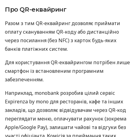
Про QR-еквайринг
Разом з тим QR-еквайринг дозволяє приймати
оплату скануванням QR-коду або дистанційно
через посилання (без NFC) з карток будь-яких
банків платіжних систем.
Для користування QR-еквайрингом потрібен лише
смартфон із встановленим програмним
забезпеченням.
Наприклад, monobank розробив цілий сервіс
Expirenza by mono для ресторанів, кафе та інших
закладів, що дозволяє відвідувачам через QR-код
переглядати меню, оплачувати рахунок (зокрема
Apple/Google Pay), залишати чайові та відгуки без
участі офіціанта. Комісія за приймання таких