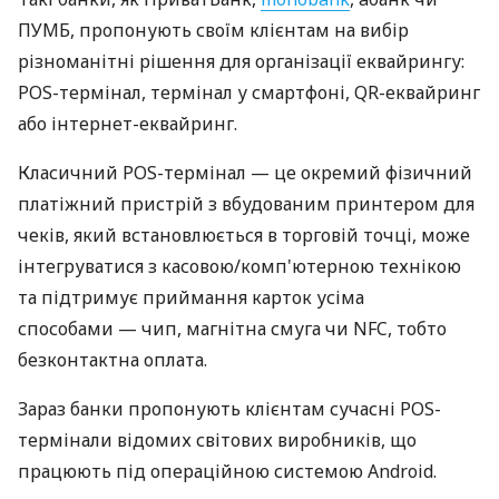
ПУМБ, пропонують своїм клієнтам на вибір
різноманітні рішення для організації еквайрингу:
POS-термінал, термінал у смартфоні, QR-еквайринг
або інтернет-еквайринг.
Класичний POS-термінал — це окремий фізичний
платіжний пристрій з вбудованим принтером для
чеків, який встановлюється в торговій точці, може
інтегруватися з касовою/комп'ютерною технікою
та підтримує приймання карток усіма
способами — чип, магнітна смуга чи NFC, тобто
безконтактна оплата.
Зараз банки пропонують клієнтам сучасні POS-
термінали відомих світових виробників, що
працюють під операційною системою Android.