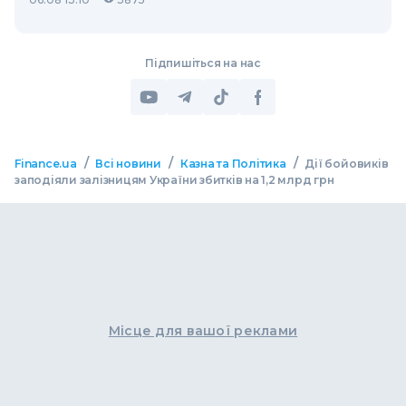
Підпишіться на нас
/
/
/
Finance.ua
Всі новини
Казна та Політика
Дії бойовиків
заподіяли залізницям України збитків на 1,2 млрд грн
Місце для вашої реклами