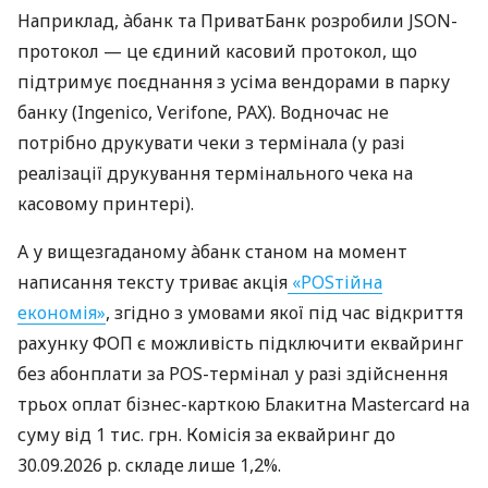
Наприклад, àбанк та ПриватБанк розробили JSON-
протокол — це єдиний касовий протокол, що
підтримує поєднання з усіма вендорами в парку
банку (Ingenico, Verifone, PAX). Водночас не
потрібно друкувати чеки з термінала (у разі
реалізації друкування термінального чека на
касовому принтері).
А у вищезгаданому àбанк станом на момент
написання тексту триває акція
«POSтійна
економія»
, згідно з умовами якої під час відкриття
рахунку ФОП є можливість підключити еквайринг
без абонплати за POS-термінал у разі здійснення
трьох оплат бізнес-карткою Блакитна Mastercard на
суму від 1 тис. грн. Комісія за еквайринг до
30.09.2026 р. складе лише 1,2%.