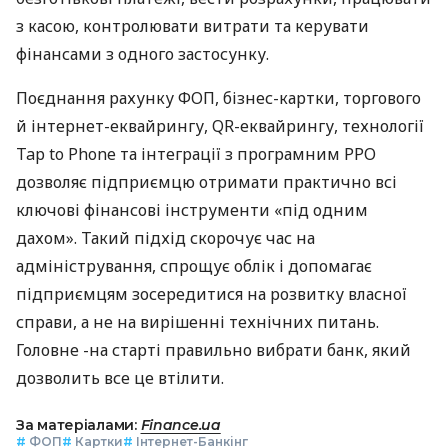
з касою, контролювати витрати та керувати
фінансами з одного застосунку.
Поєднання рахунку ФОП, бізнес-картки, торгового
й інтернет-еквайрингу, QR-еквайрингу, технології
Tap to Phone та інтеграції з програмним РРО
дозволяє підприємцю отримати практично всі
ключові фінансові інструменти «під одним
дахом». Такий підхід скорочує час на
адміністрування, спрощує облік і допомагає
підприємцям зосередитися на розвитку власної
справи, а не на вирішенні технічних питань.
Головне -на старті правильно вибрати банк, який
дозволить все це втілити.
За матеріалами:
Finance.ua
#
ФОП
#
Картки
#
Інтернет-Банкінг