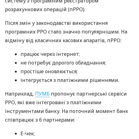
систему з програмним реєстратором
розрахункових операцій (пРРО).
Після змін у законодавстві використання
програмних РРО стало значно популярнішим. На
відміну від класичних касових апаратів, пРРО:
працює через інтернет;
не потребує дорогого обладнання;
простіше оновлюється;
інтегрується з платіжними рішеннями.
Наприклад,
ПУМБ
пропонує партнерські сервіси
РРО, які вже інтегровані з платіжними
інструментами банку. На поточний момент банк
співпрацює з 6 партнерами:
E-чек;