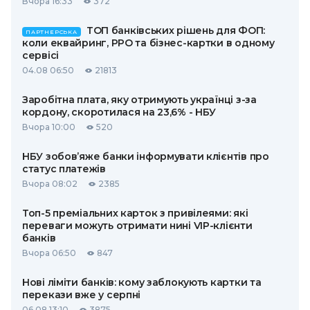
Вчора 16:33
372
ТОП банківських рішень для ФОП:
ПАРТНЕРСЬКА
коли еквайринг, РРО та бізнес-картки в одному
сервісі
04.08 06:50
21813
Заробітна плата, яку отримують українці з-за
кордону, скоротилася на 23,6% - НБУ
Вчора 10:00
520
НБУ зобов’яже банки інформувати клієнтів про
статус платежів
Вчора 08:02
2385
Топ-5 преміальних карток з привілеями: які
переваги можуть отримати нині VIP-клієнти
банків
Вчора 06:50
847
Нові ліміти банків: кому заблокують картки та
перекази вже у серпні
06.08 13:10
3875