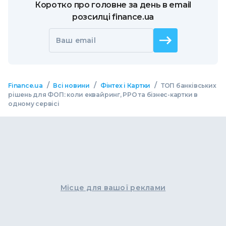
Коротко про головне за день в email
розсилці finance.ua
Ваш email
/
/
/
Finance.ua
Всі новини
Фінтех і Картки
ТОП банківських
рішень для ФОП: коли еквайринг, РРО та бізнес-картки в
одному сервісі
Місце для вашої реклами