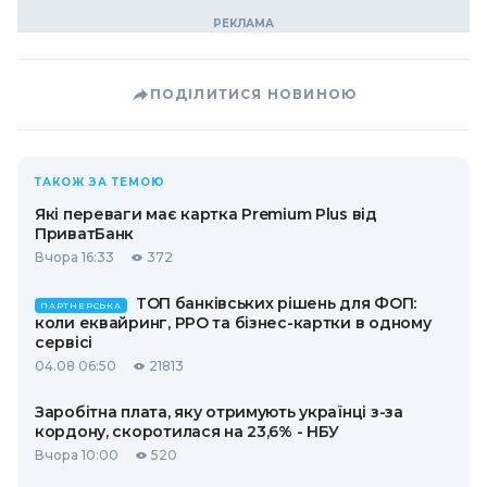
ПОДІЛИТИСЯ НОВИНОЮ
ТАКОЖ ЗА ТЕМОЮ
Які переваги має картка Premium Plus від
ПриватБанк
Вчора 16:33
372
ТОП банківських рішень для ФОП:
ПАРТНЕРСЬКА
коли еквайринг, РРО та бізнес-картки в одному
сервісі
04.08 06:50
21813
Заробітна плата, яку отримують українці з-за
кордону, скоротилася на 23,6% - НБУ
Вчора 10:00
520