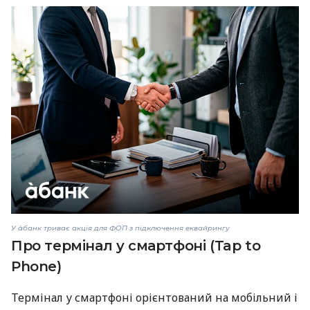
У àбанк триває акція для ФОП з підключення еквайрингу
Про термінал у смартфоні (Tap to
Phone)
Термінал у смартфоні орієнтований на мобільний і