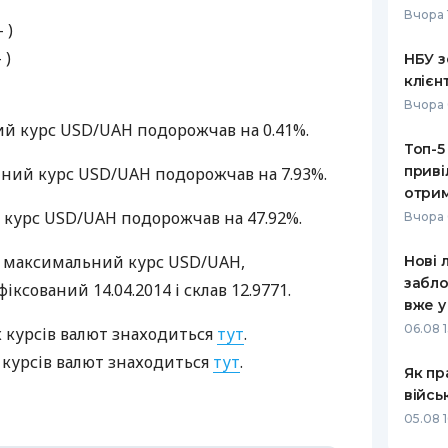
Вчора 
– )
РЕЙТИНГ ДЕБЕТОВИХ
ПУТІВНИ
КАРТОК
СТРАХУ
 )
НБУ з
клієн
ЩОМІСЯЧНИЙ ОГЛЯД
ВСІ СТРА
Вчора 
КЕШБЕКУ
ий курс
USD
/UAH подорожчав на 0.41%.
СТРАХОВ
Топ-5
ПУТІВНИКИ ПО
приві
йний курс
USD
/UAH подорожчав на 7.93%.
БАНКІВСЬКИХ КАРТКАХ
ВІДГУКИ
КОМПАНІ
отрим
й курс
USD
/UAH подорожчав на 47.92%.
Вчора 
ДОСТАВК
, максимальний курс
USD
/UAH,
Нові 
КОНТАКТ
забло
афіксований 14.04.2014 і склав 12.9771.
вже у
06.08 1
 курсів валют знаходиться
тут
.
 курсів валют знаходиться
тут
.
Як пр
війсь
05.08 1