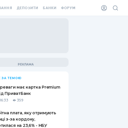
ВАННЯ
ДЕПОЗИТИ
БАНКИ
ФОРУМ
ІЛКА
ВСІ ДЕПОЗИТИ
ВСІ БАНКИ
АННЯ ЖИТЛА ВІД
ДЕПОЗИТИ В USD
ВІДГУКИ ПРО БАНКИ
 ШАХЕДІВ
ДЕПОЗИТИ В EUR
МІКРОФІНАНСОВІ
ХОВКА ЗА КОРДОН
ОРГАНІЗАЦІЇ
БОНУС ДО ДЕПОЗИТІВ
ВІДГУКИ ПРО МФО
УМОВИ АКЦІЇ
КАРТА
 ЗА ТЕМОЮ
ПИТАННЯ ТА ВІДПОВІДІ
ННА ВІНЬЄТКА
ереваги має картка Premium
ДЕПОЗИТНИЙ КАЛЬКУЛЯТОР
від ПриватБанк
 СПІВРОБІТНИКІВ
16:33
359
ПУТІВНИКИ ПО
SSISTANCE
ЗАОЩАДЖЕННЯМ
ітна плата, яку отримують
нці з-за кордону,
АННЯ ВІД
тилася на 23,6% - НБУ
Х ВИПАДКІВ