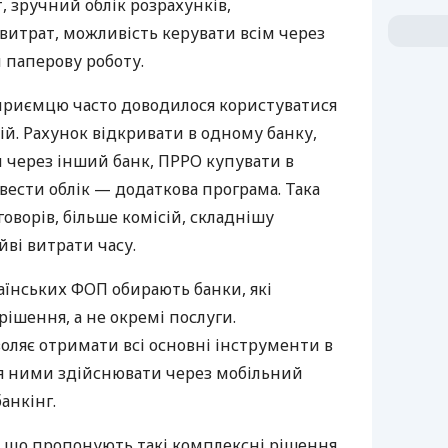
 зручний облік розрахунків,
витрат, можливість керувати всім через
 паперову роботу.
дприємцю часто доводилося користуватися
й. Рахунок відкривати в одному банку,
 через інший банк, ПРРО купувати в
вести облік — додаткова програма. Така
оворів, більше комісій, складнішу
йві витрати часу.
аїнських ФОП обирають банки, які
ішення, а не окремі послуги.
оляє отримати всі основні інструменти в
ня ними здійснювати через мобільний
анкінг.
 що пропонують такі комплексні рішення