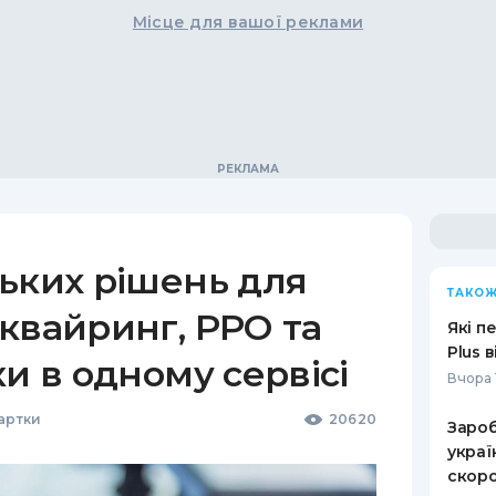
Місце для вашої реклами
ьких рішень для
ТАКОЖ
квайринг, РРО та
Які п
Plus 
ки в одному сервісі
Вчора 
Картки
20620
Зароб
украї
скоро