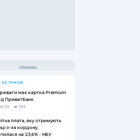
 ЗА ТЕМОЮ
ереваги має картка Premium
від ПриватБанк
16:33
359
ітна плата, яку отримують
нці з-за кордону,
тилася на 23,6% - НБУ