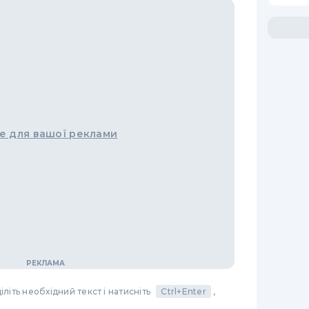
е для вашої реклами
літь необхідний текст і натисніть
Ctrl+Enter
,