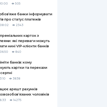
10:00
505
КИ ПО
ВАННЮ
обов’яже банки інформувати
тів про статус платежів
ХОВІ ПОЛІСИ
08:02
2343
І КОМПАНІЇ
 преміальних карток з
леями: які переваги можуть
 ПРО СТРАХОВІ
Ї
ати нині VIP-клієнти банків
06:50
840
А І ОПЛАТА
ліміти банків: кому
И
кують картки та перекази
 серпні
3:10
3838
ацює арешт рахунків
ковозобов’язаних чоловіків
6:33
14275