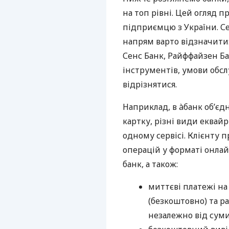
на топ рівні. Цей огляд п
підприємцю з України. Се
напрям варто відзначити:
Сенс Банк, Райффайзен Ба
інструментів, умови обс
відрізнятися.
Наприклад, в àбанк об’єд
картку, різні види еквай
одному сервісі. Клієнту 
операцій у форматі онлайн
банк, а також:
миттєві платежі на
(безкоштовно) та ра
незалежно від суми