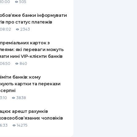
10:00
505
обов’яже банки інформувати
тів про статус платежів
08:02
2343
 преміальних карток з
леями: які переваги можуть
ати нині VIP-клієнти банків
06:50
840
ліміти банків: кому
кують картки та перекази
 серпні
3:10
3838
ацює арешт рахунків
ковозобов’язаних чоловіків
6:33
14275