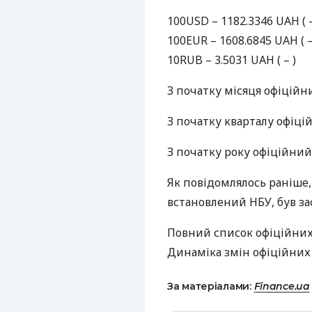
100USD – 1182.3346
UAH
( 
100EUR – 1608.6845
UAH
( –
10RUB – 3.5031
UAH
( – )
З початку місяця офіційн
З початку кварталу офіці
З початку року офіційни
Як повідомлялось раніше
встановлений
НБУ
, був з
Повний список офіційних
Динаміка змін офіційних
За матеріалами:
Finance.ua