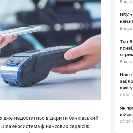
Вчора 
НБУ з
клієн
Вчора 
Топ-5
приві
отрим
Вчора 
Нові 
забло
вже у
06.08 1
Як пр
війсь
я вже недостатньо відкрити банківський
05.08 1
 ціла екосистема фінансових сервісів: