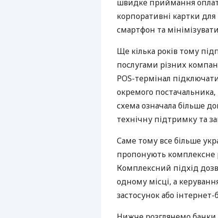
швидке приймання оплат,
корпоративні картки для 
смартфон та мінімізувати
Ще кілька років тому пі
послугами різних компані
POS-термінал підключати
окремого постачальника, 
схема означала більше дог
технічну підтримку та за
Саме тому все більше укр
пропонують комплексне р
Комплексний підхід дозв
одному місці, а керуван
застосунок або інтернет-б
Нижче розглянемо банки,