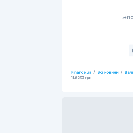
П
/
/
Finance.ua
Всі новини
Вал
11.8233 грн