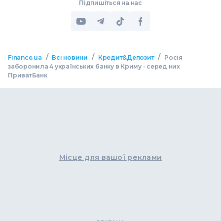
Підпишіться на нас
/
/
/
Finance.ua
Всі новини
Кредит&Депозит
Росія
заборонила 4 українських банку в Криму - серед них
ПриватБанк
Місце для вашої реклами