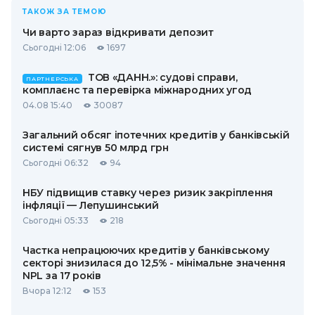
ТАКОЖ ЗА ТЕМОЮ
Чи варто зараз відкривати депозит
Сьогодні 12:06
1697
ТОВ «ДАНН.»: судові справи,
ПАРТНЕРСЬКА
комплаєнс та перевірка міжнародних угод
04.08 15:40
30087
Загальний обсяг іпотечних кредитів у банківській
системі сягнув 50 млрд грн
Сьогодні 06:32
94
НБУ підвищив ставку через ризик закріплення
інфляції — Лепушинський
Сьогодні 05:33
218
Частка непрацюючих кредитів у банківському
секторі знизилася до 12,5% - мінімальне значення
NPL за 17 років
Вчора 12:12
153