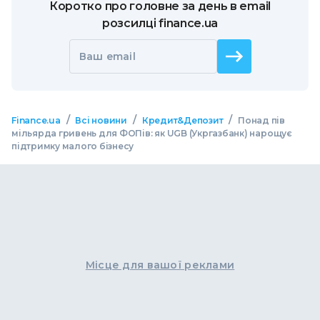
Коротко про головне за день в email
розсилці finance.ua
Ваш email
/
/
/
Finance.ua
Всі новини
Кредит&Депозит
Понад пів
мільярда гривень для ФОПів: як UGB (Укргазбанк) нарощує
підтримку малого бізнесу
Місце для вашої реклами