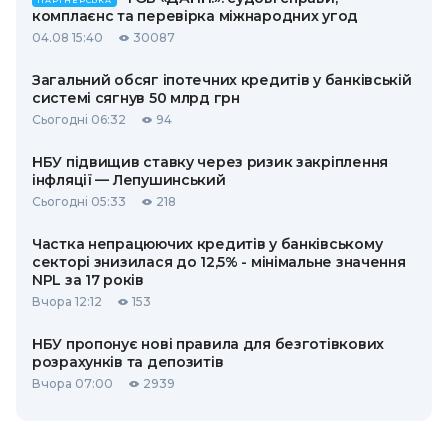
ПАРТНЕРСЬКА
комплаєнс та перевірка міжнародних угод
04.08 15:40
30087
Загальний обсяг іпотечних кредитів у банківській
системі сягнув 50 млрд грн
Сьогодні 06:32
94
НБУ підвищив ставку через ризик закріплення
інфляції — Лепушинський
Сьогодні 05:33
218
Частка непрацюючих кредитів у банківському
секторі знизилася до 12,5% - мінімальне значення
NPL за 17 років
Вчора 12:12
153
НБУ пропонує нові правила для безготівкових
розрахунків та депозитів
Вчора 07:00
2939