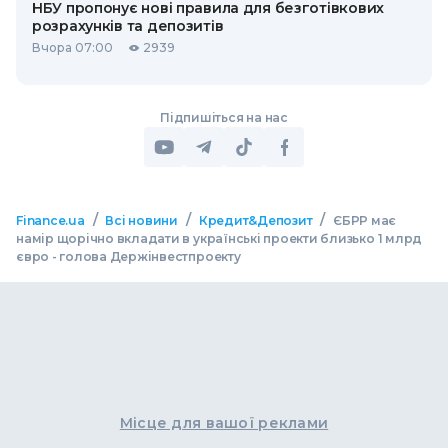
НБУ пропонує нові правила для безготівкових
розрахунків та депозитів
Вчора 07:00
2939
Підпишіться на нас
/
/
/
Finance.ua
Всі новини
Кредит&Депозит
ЄБРР має
намір щорічно вкладати в українські проекти близько 1 млрд
євро - голова Держінвестпроекту
Місце для вашої реклами