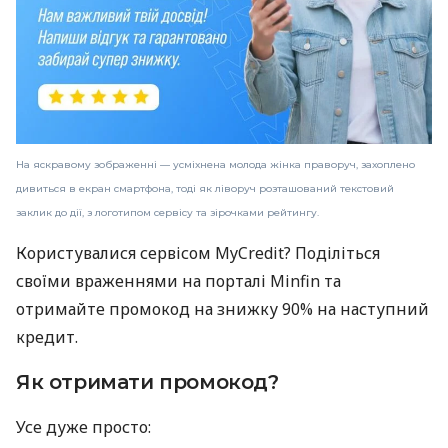
На яскравому зображенні — усміхнена молода жінка праворуч, захоплено
дивиться в екран смартфона, тоді як ліворуч розташований текстовий
заклик до дії, з логотипом сервісу та зірочками рейтингу.
Користувалися сервісом MyCredit? Поділіться
своїми враженнями на порталі Minfin та
отримайте промокод на знижку 90% на наступний
кредит.
Як отримати промокод?
Усе дуже просто: