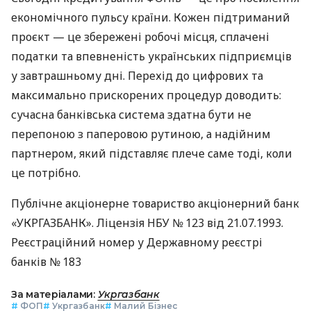
економічного пульсу країни. Кожен підтриманий
проєкт — це збережені робочі місця, сплачені
податки та впевненість українських підприємців
у завтрашньому дні. Перехід до цифрових та
максимально прискорених процедур доводить:
сучасна банківська система здатна бути не
перепоною з паперовою рутиною, а надійним
партнером, який підставляє плече саме тоді, коли
це потрібно.
Публічне акціонерне товариство акціонерний банк
«УКРГАЗБАНК». Ліцензія НБУ № 123 від 21.07.1993.
Реєстраційний номер у Державному реєстрі
банків № 183
За матеріалами:
Укргазбанк
#
ФОП
#
Укргазбанк
#
Малий Бізнес