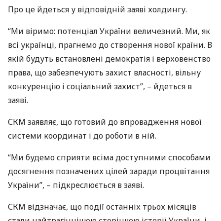
Про це йдеться у відповідній заяві холдингу.
“Ми віримо: потенціал України величезний. Ми, як
всі українці, прагнемо до створення нової країни. В
якій будуть встановлені демократія і верховенство
права, що забезпечують захист власності, вільну
конкуренцію і соціальний захист”, – йдеться в
заяві.
СКМ
заявляє, що готовий до впровадження нової
системи координат і до роботи в ній.
“Ми будемо сприяти всіма доступними способами
досягнення позначених цілей заради процвітання
України”, – підкреслюється в заяві.
СКМ
відзначає, що події останніх трьох місяців
стали найтрагічнішою сторінкою історії України, і