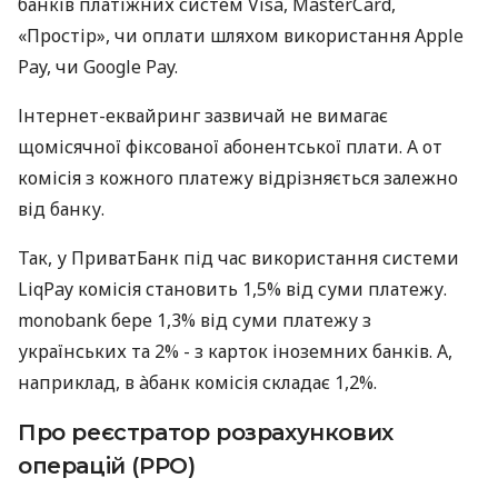
банків платіжних систем Visa, MasterCard,
«Простір», чи оплати шляхом використання Apple
Pay, чи Google Pay.
Інтернет-еквайринг зазвичай не вимагає
щомісячної фіксованої абонентської плати. А от
комісія з кожного платежу відрізняється залежно
від банку.
Так, у ПриватБанк під час використання системи
LiqPay комісія становить 1,5% від суми платежу.
monobank бере 1,3% від суми платежу з
українських та 2% - з карток іноземних банків. А,
наприклад, в àбанк комісія складає 1,2%.
Про реєстратор розрахункових
операцій (РРО)