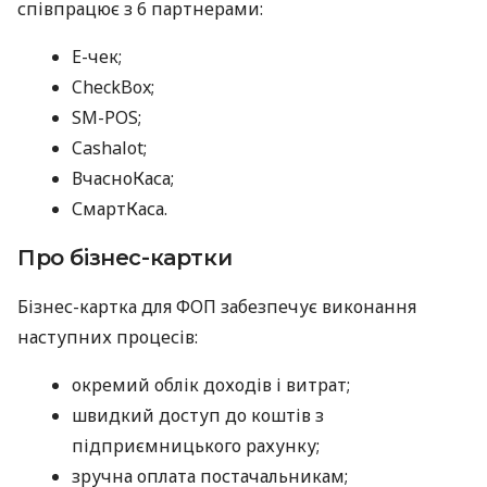
співпрацює з 6 партнерами:
E-чек;
CheckBox;
SM-POS;
Cashalot;
ВчасноКаса;
СмартКаса.
Про бізнес-картки
Бізнес-картка для ФОП забезпечує виконання
наступних процесів:
окремий облік доходів і витрат;
швидкий доступ до коштів з
підприємницького рахунку;
зручна оплата постачальникам;