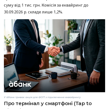
суму від 1 тис. грн. Комісія за еквайринг до
30.09.2026 р. складе лише 1,2%.
У àбанк триває акція для ФОП з підключення еквайрингу
Про термінал у смартфоні (Tap to