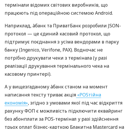
термінали відомих світових виробників, що
працюють під операційною системою Android.
Наприклад, àбанк та ПриватБанк розробили JSON-
протокол — це єдиний касовий протокол, що
підтримує поєднання з усіма вендорами в парку
банку (Ingenico, Verifone, PAX). Водночас не
потрібно друкувати чеки з термінала (у разі
реалізації друкування термінального чека на
касовому принтері).
А у вищезгаданому àбанк станом на момент
написання тексту триває акція
«POSтійна
економія»
, згідно з умовами якої під час відкриття
рахунку ФОП є можливість підключити еквайринг
без абонплати за POS-термінал у разі здійснення
трьох оплат бізнес-карткою Блакитна Mastercard на