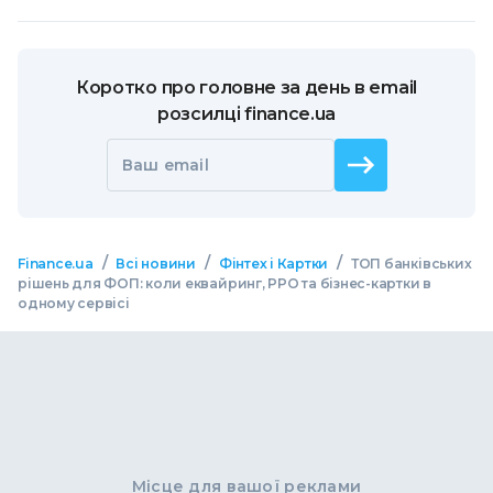
Коротко про головне за день в email
розсилці finance.ua
Ваш email
/
/
/
Finance.ua
Всі новини
Фінтех і Картки
ТОП банківських
рішень для ФОП: коли еквайринг, РРО та бізнес-картки в
одному сервісі
Місце для вашої реклами