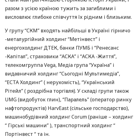
разом з усією країною тужить за загиблими і
висловлює глибоке співчуття їх рідним і близьким.
У групу “
СКМ
” входять найбільші в Україні гірничо
-металургійний холдинг “Метінвест” і
енергохолдинг
ДТЕК
, банки
ПУМБ
і “Ренесанс
-Капітал”, страховики “
АСКА
” і “
АСКА
-Життя”,
телекомгруппа Vega, Медіа група “Україна” і
видавничий холдинг “Сьогодні Мультимедіа”,
“
ЕСТА
Холдинг” ( нерухомість), “Український
Рітейл” ( роздрібна торгівля). У складі групи також
UMG
(видобуток глин), “Паралель” (оператор ринку
нафтопродуктів) HarvEast (сільське господарство),
машинобудівний холдинг Corum (раніше – холдинг
“ Гірські машини” ), транспортний холдинг “
Портінвест “ та ін.