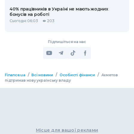
40% працівників в Україні не мають жодних
бонусів на роботі
Сьогодні 06:03
203
Підпишіться на нас
/
/
/
Finance.ua
Всі новини
Особисті фінанси
Ахметов
підтримав нову українську владу
Місце для вашої реклами