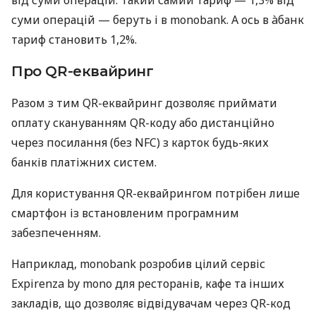
суми операцій — беруть і в monobank. А ось в àбанк
тариф становить 1,2%.
Про QR-еквайринг
Разом з тим QR-еквайринг дозволяє приймати
оплату скануванням QR-коду або дистанційно
через посилання (без NFC) з карток будь-яких
банків платіжних систем.
Для користування QR-еквайрингом потрібен лише
смартфон із встановленим програмним
забезпеченням.
Наприклад, monobank розробив цілий сервіс
Expirenza by mono для ресторанів, кафе та інших
закладів, що дозволяє відвідувачам через QR-код