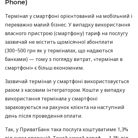
Phone)
Термінал у смартфоні орієнтований на мобільний і
переважно малий бізнес. У випадку використання
власного пристрою (смартфону) тариф на послугу
зазвичай не містить щомісячної абонплати
(300−500 грн як у терміналах, що надаються
банками) — тому з погляду витрат, «термінал в
смартфоні» є більш економним.
Зазвичай термінал у смартфоні використовується
разом з касовим інтегратором. Кошти у випадку
використання термінала у смартфоні
зараховуються на рахунок клієнта на наступний
день після проведення оплати.
Так, у ПриватБанк така послуга коштуватиме 1,3%
від суми операцій. Такий самий тариф — 1,3% від