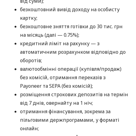
від суми);
безкоштовний вивід доходу на особисту
картку;
безкоштовне зняття готівки до 30 тис. грн
на місяць (далі — 0.75%);
кредитний ліміт на рахунку — з
автоматичним розрахунком відповідно до
оборотів;
валютообмінні операції (купівля/продаж)
без комісій, отримання переказів з
Payoneer та SEPA (без комісій);
розміщення строкових депозитів на термін
від 7 днів, овернайту на 1 ніч;
отримання фінансування, зокрема за
пільговими держпрограмами, у форматі
онлайн;