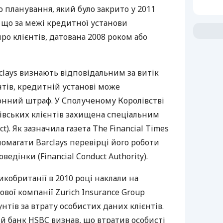
о планування, який було закрито у 2011
, що за межі кредитної установи
ро клієнтів, датована 2008 роком або
clays визнають відповідальним за витік
нтів, кредитній установі може
онний штраф. У Сполученому Королівстві
івських клієнтів захищена спеціальним
ct). Як зазначила газета The Financial Times
помагати Barclays перевірці його роботи
ведінки (Financial Conduct Authority).
икобританії в 2010 році наклали на
вої компанії Zurich Insurance Group
нтів за втрату особистих даних клієнтів.
ий банк
HSBC
визнав, що втратив особисті