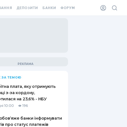
ВАННЯ
ДЕПОЗИТИ
БАНКИ
ФОРУМ
ІЛКА
ВСІ ДЕПОЗИТИ
ВСІ БАНКИ
АННЯ ЖИТЛА ВІД
ДЕПОЗИТИ В USD
ВІДГУКИ ПРО БАНКИ
 ШАХЕДІВ
ДЕПОЗИТИ В EUR
МІКРОФІНАНСОВІ
ХОВКА ЗА КОРДОН
ОРГАНІЗАЦІЇ
БОНУС ДО ДЕПОЗИТІВ
ВІДГУКИ ПРО МФО
УМОВИ АКЦІЇ
КАРТА
 ЗА ТЕМОЮ
ПИТАННЯ ТА ВІДПОВІДІ
ННА ВІНЬЄТКА
ітна плата, яку отримують
ДЕПОЗИТНИЙ КАЛЬКУЛЯТОР
нці з-за кордону,
 СПІВРОБІТНИКІВ
тилася на 23,6% - НБУ
ПУТІВНИКИ ПО
ні 10:00
196
SSISTANCE
ЗАОЩАДЖЕННЯМ
обов’яже банки інформувати
АННЯ ВІД
тів про статус платежів
Х ВИПАДКІВ