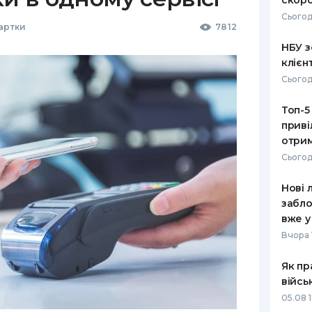
скоро
Сьогод
Картки
7812
НБУ з
клієн
Сьогод
Топ-5
приві
отрим
Сьогод
Нові 
забло
вже у
Вчора 
Як пр
війсь
05.08 1