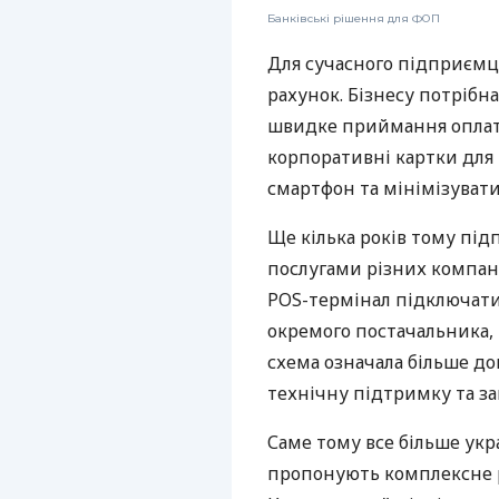
Банківські рішення для ФОП
Для сучасного підприємц
рахунок. Бізнесу потрібна
швидке приймання оплат,
корпоративні картки для 
смартфон та мінімізувати
Ще кілька років тому пі
послугами різних компані
POS-термінал підключати
окремого постачальника, 
схема означала більше дог
технічну підтримку та за
Саме тому все більше укр
пропонують комплексне р