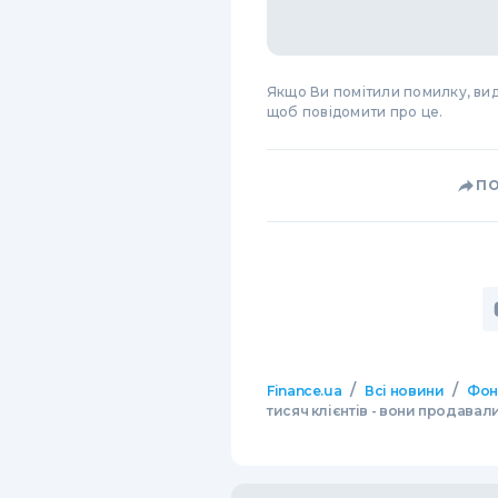
Якщо Ви помітили помилку, виді
щоб повідомити про це.
П
/
/
Finance.ua
Всі новини
Фон
тисяч клієнтів - вони продава