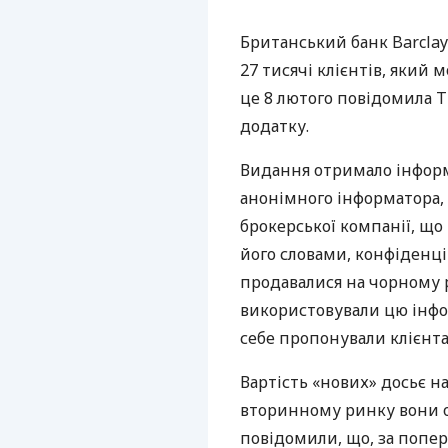
Британський банк Barclay
27 тисячі клієнтів, який 
це 8 лютого повідомила T
додатку.
Видання отримало інформ
анонімного інформатора,
брокерської компанії, що 
його словами, конфіденцій
продавалися на чорному 
використовували цю інфо
себе пропонували клієнта
Вартість «нових» досьє на 
вторинному ринку вони оц
повідомили, що, за попер