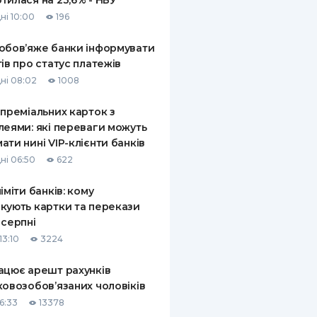
тилася на 23,6% - НБУ
ні 10:00
196
обов’яже банки інформувати
тів про статус платежів
ні 08:02
1008
 преміальних карток з
леями: які переваги можуть
ати нині VIP-клієнти банків
ні 06:50
622
ліміти банків: кому
кують картки та перекази
 серпні
13:10
3224
ацює арешт рахунків
ковозобов’язаних чоловіків
6:33
13378