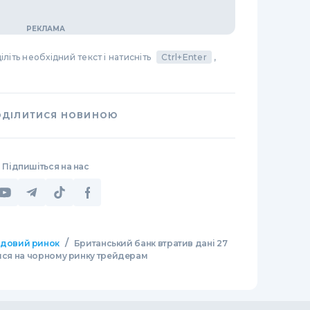
літь необхідний текст і натисніть
Ctrl+Enter
,
ОДІЛИТИСЯ НОВИНОЮ
Підпишіться на нас
/
довий ринок
Британський банк втратив дані 27
лися на чорному ринку трейдерам