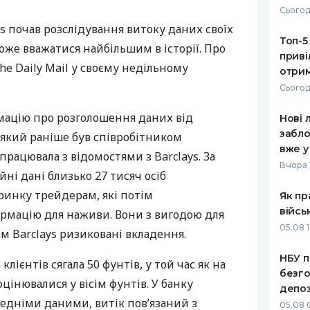
Сьогод
РЕЙТИНГ ДЕБЕТОВИХ
ПУТІВНИ
s почав розслідування витоку даних своїх
КАРТОК
СТРАХУ
Топ-5
може вважатися найбільшим в історії. Про
приві
ЩОМІСЯЧНИЙ ОГЛЯД
ВСІ СТРА
he Daily Mail у своєму недільному
отрим
КЕШБЕКУ
Сьогод
СТРАХОВ
ПУТІВНИКИ ПО
ацію про розголошення даних від
Нові 
БАНКІВСЬКИХ КАРТКАХ
ВІДГУКИ
КОМПАНІ
забло
 який раніше був співробітником
вже у
працювала з відомостями з Barclays. За
ДОСТАВК
Вчора 
ні дані близько 27 тисяч осіб
КОНТАКТ
ринку трейдерам, які потім
Як пр
війсь
рмацію для наживи. Вони з вигодою для
05.08 1
м Barclays ризиковані вкладення.
НБУ п
клієнтів сягала 50 фунтів, у той час як на
безго
інювалися у вісім фунтів. У банку
депоз
едніми даними, витік пов’язаний з
05.08 