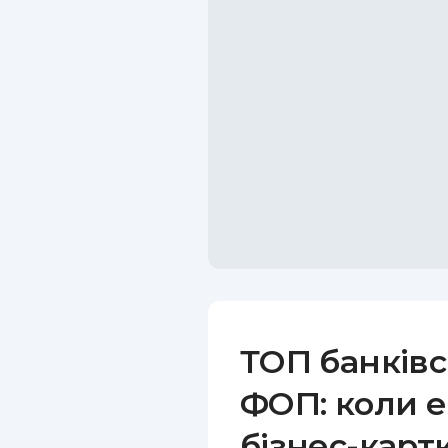
ТОП банківс
ФОП: коли е
бізнес-карт