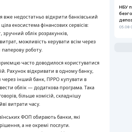
НБУ п
безго
я вже недостатньо відкрити банківський
депоз
 ціла екосистема фінансових сервісів:
05.08 
 зручний облік розрахунків,
витрат, можливість керувати всім через
 паперову роботу.
дприємцю часто доводилося користуватися
й. Рахунок відкривати в одному банку,
 через інший банк, ПРРО купувати в
вести облік — додаткова програма. Така
оворів, більше комісій, складнішу
йві витрати часу.
аїнських ФОП обирають банки, які
ішення, а не окремі послуги.