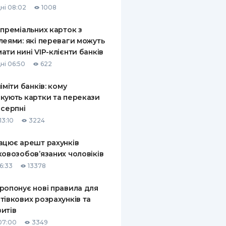
ні 08:02
1008
КИ ПО
ВАННЮ
 преміальних карток з
леями: які переваги можуть
ХОВІ ПОЛІСИ
ати нині VIP-клієнти банків
ні 06:50
622
І КОМПАНІЇ
ліміти банків: кому
 ПРО СТРАХОВІ
Ї
кують картки та перекази
 серпні
А І ОПЛАТА
13:10
3224
И
ацює арешт рахунків
ковозобов’язаних чоловіків
6:33
13378
ропонує нові правила для
тівкових розрахунків та
итів
07:00
3349