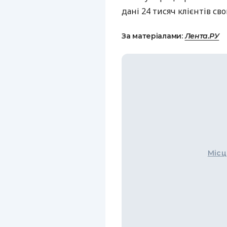
дані 24 тисяч клієнтів св
За матеріалами:
Лента.РУ
Місц