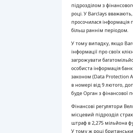
підрозділом з фінансовог
році. У Barclays вважають
просочилася інформація п
більш раннім періодом.
У тому випадку, якщо Bar
інформації про своїх кліє
загрожувати багатомільй
особиста інформація банк
законом (Data Protection A
в номері від 9 лютого, до
буде Орган з фінансової по
Фінансові регулятори Вел
місцевий підрозділ страхо
штраф в 2,275 мільйона фу
У тому ж році британськ