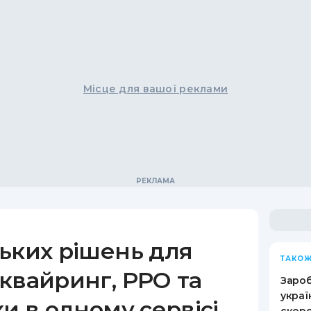
Місце для вашої реклами
ьких рішень для
ТАКОЖ
квайринг, РРО та
Зароб
украї
ки в одному сервісі