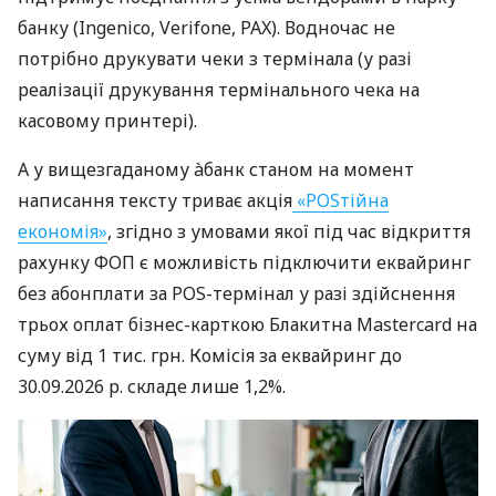
банку (Ingenico, Verifone, PAX). Водночас не
потрібно друкувати чеки з термінала (у разі
реалізації друкування термінального чека на
касовому принтері).
А у вищезгаданому àбанк станом на момент
написання тексту триває акція
«POSтійна
економія»
, згідно з умовами якої під час відкриття
рахунку ФОП є можливість підключити еквайринг
без абонплати за POS-термінал у разі здійснення
трьох оплат бізнес-карткою Блакитна Mastercard на
суму від 1 тис. грн. Комісія за еквайринг до
30.09.2026 р. складе лише 1,2%.