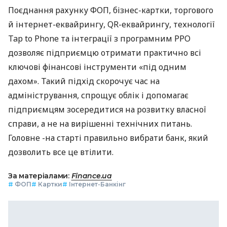
Поєднання рахунку ФОП, бізнес-картки, торгового
й інтернет-еквайрингу, QR-еквайрингу, технології
Tap to Phone та інтеграції з програмним РРО
дозволяє підприємцю отримати практично всі
ключові фінансові інструменти «під одним
дахом». Такий підхід скорочує час на
адміністрування, спрощує облік і допомагає
підприємцям зосередитися на розвитку власної
справи, а не на вирішенні технічних питань.
Головне -на старті правильно вибрати банк, який
дозволить все це втілити.
За матеріалами:
Finance.ua
#
ФОП
#
Картки
#
Інтернет-Банкінг