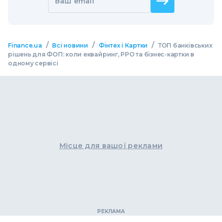
Ваш email
/
/
/
Finance.ua
Всі новини
Фінтех і Картки
ТОП банківських
рішень для ФОП: коли еквайринг, РРО та бізнес-картки в
одному сервісі
Місце для вашої реклами