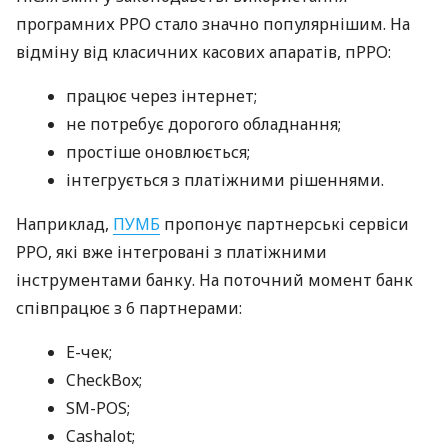
програмних РРО стало значно популярнішим. На
відміну від класичних касових апаратів, пРРО:
працює через інтернет;
не потребує дорогого обладнання;
простіше оновлюється;
інтегрується з платіжними рішеннями.
Наприклад,
ПУМБ
пропонує партнерські сервіси
РРО, які вже інтегровані з платіжними
інструментами банку. На поточний момент банк
співпрацює з 6 партнерами:
E-чек;
CheckBox;
SM-POS;
Cashalot;