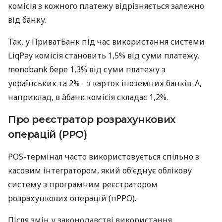
комісія з кожного платежу відрізняється залежно
від банку.
Так, у ПриватБанк під час використання системи
LiqPay комісія становить 1,5% від суми платежу.
monobank бере 1,3% від суми платежу з
українських та 2% - з карток іноземних банків. А,
наприклад, в àбанк комісія складає 1,2%.
Про реєстратор розрахункових
операцій (РРО)
POS-термінал часто використовується спільно з
касовим інтегратором, який об’єднує облікову
систему з програмним реєстратором
розрахункових операцій (пРРО).
Після змін у законодавстві використання