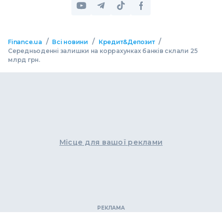
/
/
/
Finance.ua
Всі новини
Кредит&Депозит
Середньоденні залишки на коррахунках банків склали 25
млрд грн.
Місце для вашої реклами