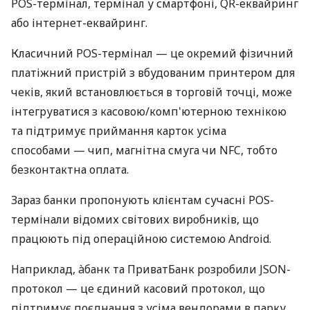
POS-термінал, термінал у смартфоні, QR-еквайринг
або інтернет-еквайринг.
Класичний POS-термінал — це окремий фізичний
платіжний пристрій з вбудованим принтером для
чеків, який встановлюється в торговій точці, може
інтегруватися з касовою/комп'ютерною технікою
та підтримує приймання карток усіма
способами — чип, магнітна смуга чи NFC, тобто
безконтактна оплата.
Зараз банки пропонують клієнтам сучасні POS-
термінали відомих світових виробників, що
працюють під операційною системою Android.
Наприклад, àбанк та ПриватБанк розробили JSON-
протокол — це єдиний касовий протокол, що
підтримує поєднання з усіма вендорами в парку