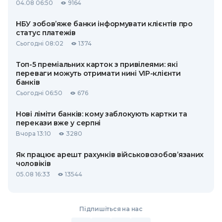
04.08 06:50
9164
НБУ зобов’яже банки інформувати клієнтів про
статус платежів
Сьогодні 08:02
1374
Топ-5 преміальних карток з привілеями: які
переваги можуть отримати нині VIP-клієнти
банків
Сьогодні 06:50
676
Нові ліміти банків: кому заблокують картки та
перекази вже у серпні
Вчора 13:10
3280
Як працює арешт рахунків військовозобов’язаних
чоловіків
05.08 16:33
13544
Підпишіться на нас