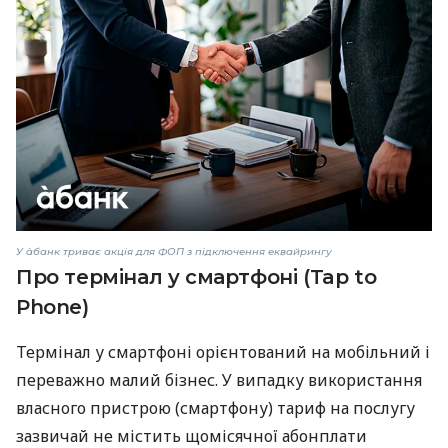
У àбанк триває акція для ФОП з підключення еквайрингу
Про термінал у смартфоні (Tap to
Phone)
Термінал у смартфоні орієнтований на мобільний і
переважно малий бізнес. У випадку використання
власного пристрою (смартфону) тариф на послугу
зазвичай не містить щомісячної абонплати